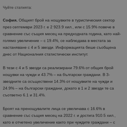
Чуйте статията:
София.
Общият брой на нощувките в туристическия сектор
през септември 2023 г. е 2 923.9 хил., или с 15.9% повече в
сравнение със същия месец на предходната година, като най-
голямо увеличение – с 19.4%, се наблюдава в местата за
настаняване с 4 и 5 звезди. Информацията беше съобщена
днес от Националния статистически институт.
В тези с 4 и 5 звезди са реализирани 79.6% от общия брой
нощувки на чужди и 43.7% – на български граждани. В 3-
звездните са осъществени 14.3% от нощувките на чужди и
24.9% – на български граждани, докато в 1 и 2 звезди те са
съответно 6.1 и 31.4%.
Броят на пренощувалите лица се увеличава с 16.6% в
сравнение със същия месец на 2022 г. и достига 910.5 хил.,
като е отчетено увеличение както при чуждите граждани – с