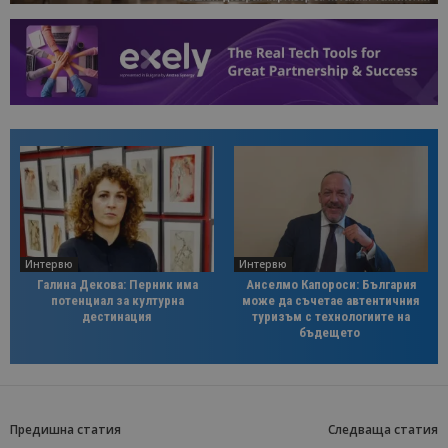
Интервю
Интервю
Галина Декова: Перник има
Анселмо Капороси: България
потенциал за културна
може да съчетае автентичния
дестинация
туризъм с технологиите на
бъдещето
Предишна статия
Следваща статия