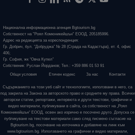
Национална информационна агенция Bgtourism.bg
Собственост на "Роял Комюникейшън" ЕООД, 205185996.
Адрес на редакцията за кореспонденция:
Гр. Добрич, бул. “Добруджа” № 28 (Сграда на Кадастъра), ет. 4, офис
406;
Гр. София, жк “Овча Купел”
Собственик: Руслан Йорданов; Тел.: +359 886 01 53 91
Общи условия
Етичен кодекс
За нас
Контакти
Съдържанието на този уеб сайт и технологиите, използвани в него, са
под закрила на Закона за авторското право и сродните му права. Всички
авторски статии, репортажи, интервюта и други текстови, графични и
видео материали, публикувани в сайта, са собственост на „Роял
Комюникейшън“ ЕООД, освен ако изрично е посочено друго. Допуска се
публикуване на текстови материали само след писмено съгласие на
Bgtourism.bg, посочване на източника и добавяне на линк към
www.bgtourism.bg. Използването на графични и видео материали,