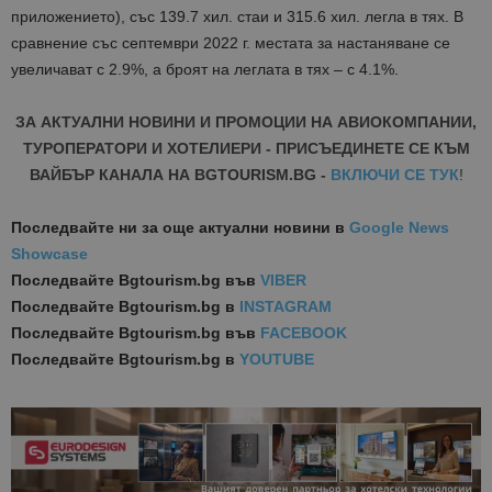
приложението), със 139.7 хил. стаи и 315.6 хил. легла в тях. В
сравнение със септември 2022 г. местата за настаняване се
увеличават с 2.9%, а броят на леглата в тях – с 4.1%.
ЗА АКТУАЛНИ НОВИНИ И ПРОМОЦИИ НА АВИОКОМПАНИИ,
ТУРОПЕРАТОРИ И ХОТЕЛИЕРИ - ПРИСЪЕДИНЕТЕ СЕ КЪМ
ВАЙБЪР КАНАЛА НА BGTOURISM.BG -
ВКЛЮЧИ СЕ ТУК
!
Последвайте ни за още актуални новини
в
Google News
Showcase
Последвайте
Bgtourism.bg във
VIBER
Последвайте
Bgtourism.bg в
INSTAGRAM
Последвайте
Bgtourism.bg във
FACEBOOK
Последвайте
Bgtourism.bg в
YOUTUBE