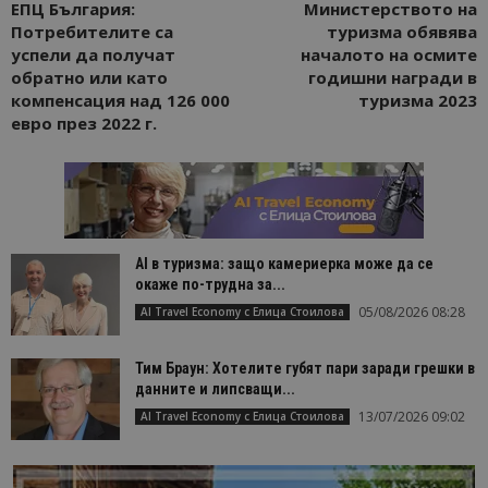
ЕПЦ България:
Министерството на
Потребителите са
туризма обявява
успели да получат
началото на осмите
обратно или като
годишни награди в
компенсация над 126 000
туризма 2023
евро през 2022 г.
AI в туризма: защо камериерка може да се
окаже по-трудна за...
05/08/2026 08:28
AI Travel Economy с Елица Стоилова
Тим Браун: Хотелите губят пари заради грешки в
данните и липсващи...
13/07/2026 09:02
AI Travel Economy с Елица Стоилова