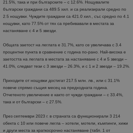
21.5%, така и при българските – с 12.6%. Нощувалите
български граждани са 489.5 хил. и са реализирали средно по
2.5 нощувки. Чуждите граждани са 421.0 хил., със средно по 4.1
нощувки, като 77.5% от тях са пребивавали в местата за
настаняване с 4 и 5 звезди.
Общата заетост на леглата е 31.7%, като се увеличава с 3.4
процентни пункта в сравнение с година по-рано. Най-висока е
заетостта на леглата в местата за настаняване с 4 и 5 звезди –
41.0%, следват тези с 3 звезди – 26.3%, и с 1 и 2 звезди – 19.2%.
Приходите от нощувки достигат 217.5 млн. лв., или с 31.1%
повече спрямо същия месец на предходната година.
Отчетеното увеличение е както от чужди граждани – с 33.4%,
така и от български – с 27.5%.
През септември 2023 г. в страната са функционирали 3 214
обекта с 10 или повече легла – хотели, мотели, къмпинги, хижи
и други места за краткосрочно настаняване (табл. 1 от