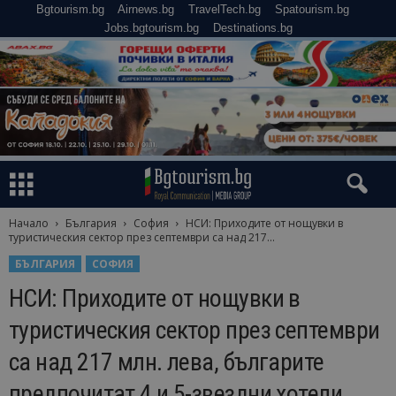
Bgtourism.bg
Airnews.bg
TravelTech.bg
Spatourism.bg
Jobs.bgtourism.bg
Destinations.bg
Начало
България
София
НСИ: Приходите от нощувки в
туристическия сектор през септември са над 217...
БЪЛГАРИЯ
СОФИЯ
НСИ: Приходите от нощувки в
туристическия сектор през септември
са над 217 млн. лева, българите
предпочитат 4 и 5-звездни хотели