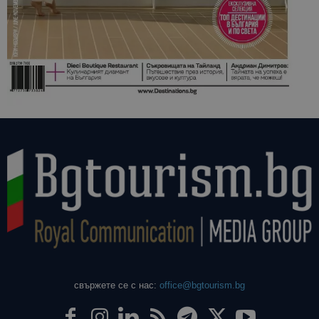
свържете се с нас:
office@bgtourism.bg