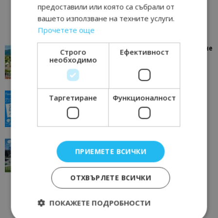
предоставили или която са събрали от
вашето използване на техните услуги.
Прочетете още
“Пощенска картичка от…”: Петрич – Изживяване
Строго
Ефективност
отвъд очакваното
необходимо
11/07/2026 11:22
Петрич
“Пощенска картичка от…”: Пловдив, градът на
Таргетиране
Функционалност
всички времена
23/06/2026 10:00
Пловдив
“Пощенска картичка от…”: Перник – град на
ПРИЕМЕТЕ ВСИЧКИ
традициите, културата и вдъхновяващите...
17/06/2026 09:01
Перник
ОТХВЪРЛЕТЕ ВСИЧКИ
ПОКАЖЕТЕ ПОДРОБНОСТИ