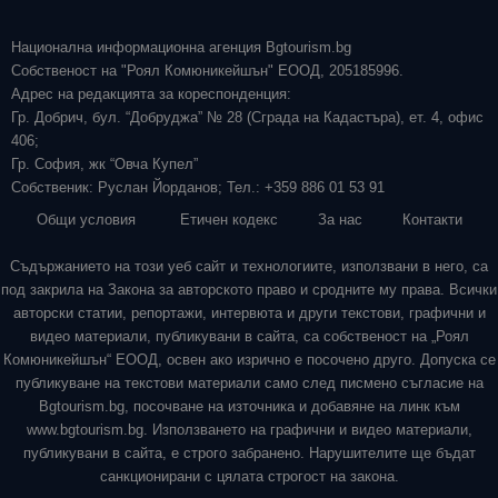
Национална информационна агенция Bgtourism.bg
Собственост на "Роял Комюникейшън" ЕООД, 205185996.
Адрес на редакцията за кореспонденция:
Гр. Добрич, бул. “Добруджа” № 28 (Сграда на Кадастъра), ет. 4, офис
406;
Гр. София, жк “Овча Купел”
Собственик: Руслан Йорданов; Тел.: +359 886 01 53 91
Общи условия
Етичен кодекс
За нас
Контакти
Съдържанието на този уеб сайт и технологиите, използвани в него, са
под закрила на Закона за авторското право и сродните му права. Всички
авторски статии, репортажи, интервюта и други текстови, графични и
видео материали, публикувани в сайта, са собственост на „Роял
Комюникейшън“ ЕООД, освен ако изрично е посочено друго. Допуска се
публикуване на текстови материали само след писмено съгласие на
Bgtourism.bg, посочване на източника и добавяне на линк към
www.bgtourism.bg. Използването на графични и видео материали,
публикувани в сайта, е строго забранено. Нарушителите ще бъдат
санкционирани с цялата строгост на закона.