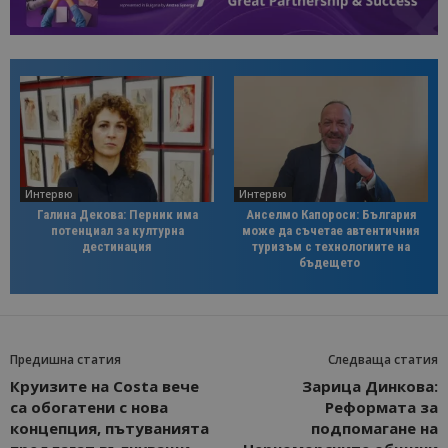
Интервю
Интервю
Галина Декова: Перник има
Анселмо Капороси: България
потенциал за културна
може да съчетае автентичния
дестинация
туризъм с технологиите на
бъдещето
Предишна статия
Следваща статия
Круизите на Costa вече
Зарица Динкова:
са обогатени с нова
Реформата за
концепция, пътуванията
подпомагане на