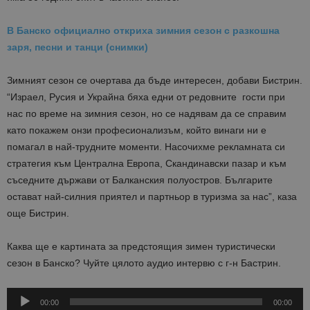
В Банско официално откриха зимния сезон с разкошна
заря, песни и танци (снимки)
Зимният сезон се очертава да бъде интересен, добави Бистрин.
“Израел, Русия и Украйна бяха едни от редовните гости при
нас по време на зимния сезон, но се надявам да се справим
като покажем онзи професионализъм, който винаги ни е
помагал в най-трудните моменти. Насочихме рекламната си
стратегия към Централна Европа, Скандинавски пазар и към
съседните държави от Балканския полуостров. Българите
остават най-силния приятел и партньор в туризма за нас”, каза
още Бистрин.
Каква ще е картината за предстоящия зимен туристически
сезон в Банско? Чуйте цялото аудио интервю с г-н Бастрин.
Audio
00:00
00:00