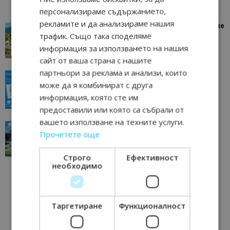
персонализираме съдържанието,
рекламите и да анализираме нашия
“Пощенска картичка от…”: Петрич – Изживяване
трафик. Също така споделяме
отвъд очакваното
информация за използването на нашия
11/07/2026 11:22
Петрич
сайт от ваша страна с нашите
партньори за реклама и анализи, които
“Пощенска картичка от…”: Пловдив, градът на
може да я комбинират с друга
всички времена
информация, която сте им
23/06/2026 10:00
Пловдив
предоставили или която са събрали от
вашето използване на техните услуги.
“Пощенска картичка от…”: Перник – град на
Прочетете още
традициите, културата и вдъхновяващите...
17/06/2026 09:01
Перник
Строго
Ефективност
необходимо
Таргетиране
Функционалност