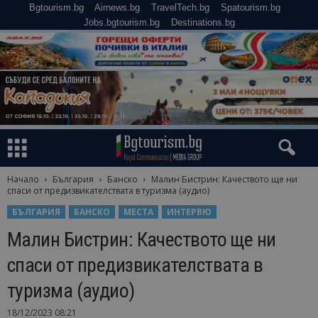
Bgtourism.bg
Airnews.bg
TravelTech.bg
Spatourism.bg
Jobs.bgtourism.bg
Destinations.bg
Начало
България
Банско
Малин Бистрин: Качеството ще ни
спаси от предизвикателствата в туризма (аудио)
БЪЛГАРИЯ
БАНСКО
МЕСТА
ИНТЕРВЮ
Малин Бистрин: Качеството ще ни
спаси от предизвикателствата в
туризма (аудио)
18/12/2023 08:21