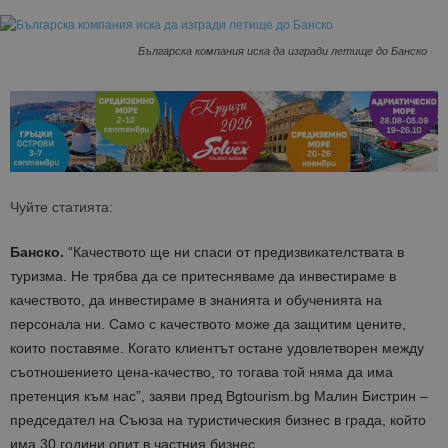
Българска компания иска да изгради летище до Банско
Чуйте статията:
Банско.
“Качеството ще ни спаси от предизвикателствата в
туризма. Не трябва да се притесняваме да инвестираме в
качеството, да инвестираме в знанията и обученията на
персонала ни. Само с качеството може да защитим цените,
които поставяме. Когато клиентът остане удовлетворен между
съотношението цена-качество, то тогава той няма да има
претенция към нас”, заяви пред Bgtourism.bg Малин Бистрин –
председател на Съюза на туристическия бизнес в града, който
има 30 години опит в частния бизнес.