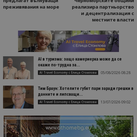
предлагат вълнуващи
Черноморските общини
преживявания на море
реализира партньорство
и децентрализация с
местните власти
AI в туризма: защо камериерка може да се
окаже по-трудна за...
05/08/2026 08:28
AI Travel Economy с Елица Стоилова
Тим Браун: Хотелите губят пари заради грешки в
данните и липсващи...
13/07/2026 09:02
AI Travel Economy с Елица Стоилова