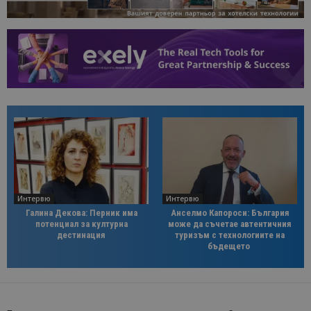
Интервю
Интервю
Галина Декова: Перник има
Анселмо Капороси: България
потенциал за културна
може да съчетае автентичния
дестинация
туризъм с технологиите на
бъдещето