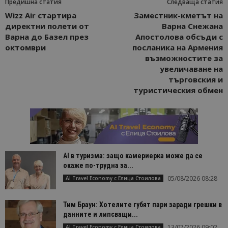
Предишна статия
Следваща статия
Wizz Air стартира
Заместник-кметът на
директни полети от
Варна Снежана
Варна до Базел през
Апостолова обсъди с
октомври
посланика на Армения
възможностите за
увеличаване на
търговския и
туристическия обмен
AI в туризма: защо камериерка може да се
окаже по-трудна за...
05/08/2026 08:28
AI Travel Economy с Елица Стоилова
Тим Браун: Хотелите губят пари заради грешки в
данните и липсващи...
13/07/2026 09:02
AI Travel Economy с Елица Стоилова