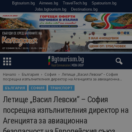
Bgtourism.bg
Airnews.bg
TravelTech.bg
Spatourism.bg
Jobs.bgtourism.bg
Destinations.bg
Начало
България
София
Летище „Васил Левски“ – София
посрещна изпълнителния директор на Агенцията за авиационна...
БЪЛГАРИЯ
СОФИЯ
ТРАНСПОРТ
Летище „Васил Левски“ – София
посрещна изпълнителния директор на
Агенцията за авиационна
безопасност на Европейския съюз