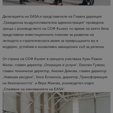
Делегацията на EASA и представители на Главна дирекция
„Гражданска въздухоплавателна администрация“ проведоха
среща с ръководството на СОФ Кънект, по време на която бяха
представени инвестиционните планове за развитие на
летището и стратегическата визия за превръщането му в
модерен, устойчив и иновативен авиационен хъб за региона.
От страна на СОФ Кънект в срещата участваха Хуан Рамон
Матас, главен директор „Операции и услуги“, Емилио Гузман,
главен технически директор, Анелия Димова, главен директор
„Човешки ресурси“, Хосе Еспиноса, директор „Трансформация
на безопасността“, и Вера Жекова, ръководител отдел
„Спазване на изискванията на EASA“.