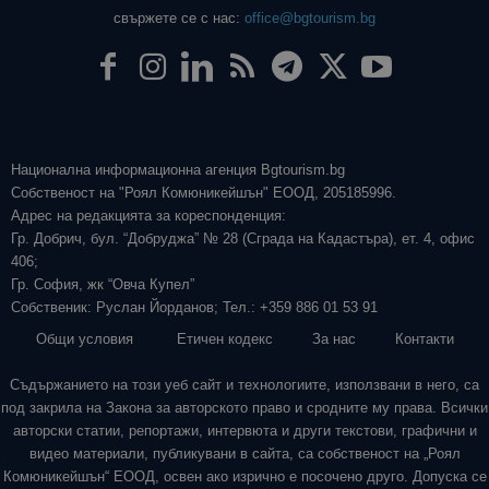
свържете се с нас:
office@bgtourism.bg
Национална информационна агенция Bgtourism.bg
Собственост на "Роял Комюникейшън" ЕООД, 205185996.
Адрес на редакцията за кореспонденция:
Гр. Добрич, бул. “Добруджа” № 28 (Сграда на Кадастъра), ет. 4, офис
406;
Гр. София, жк “Овча Купел”
Собственик: Руслан Йорданов; Тел.: +359 886 01 53 91
Общи условия
Етичен кодекс
За нас
Контакти
Съдържанието на този уеб сайт и технологиите, използвани в него, са
под закрила на Закона за авторското право и сродните му права. Всички
авторски статии, репортажи, интервюта и други текстови, графични и
видео материали, публикувани в сайта, са собственост на „Роял
Комюникейшън“ ЕООД, освен ако изрично е посочено друго. Допуска се