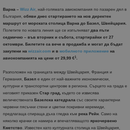
Варна
–
Wizz Air
, най-голямата авиокомпания по пазарен дял в
България,
обяви днес стартирането на нов директен
маршрут от морската столица Варна до Базел, Швейцария.
Полетите по новата линия ще се изпълняват
два пъти
седмично – във вторник и събота,
стартирайки от 27
октомври.
Билетите са
вече в продажба и могат да бъдат
закупени на
wizzair.com
и в
мобилното приложение
на
1
авиокомпанията на цени от 29,99 €
.
Разположен на границата между Швейцария, Франция и
Германия,
Базел
е един от най-важните икономически,
културни и транспортни центрове в региона. Сърцето на града е
неговият приказен
Стар град,
където се извисява
величествената
Базелска катедрала
със своите характерни
червени пясъчни стени и цветни покривни керемиди,
предлагаща спираща дъха гледка към
река Рейн
. Само на
няколко крачки се намира и впечатляващото
яркочервено
Кметство
. Известен като културната столица на Швейцария,