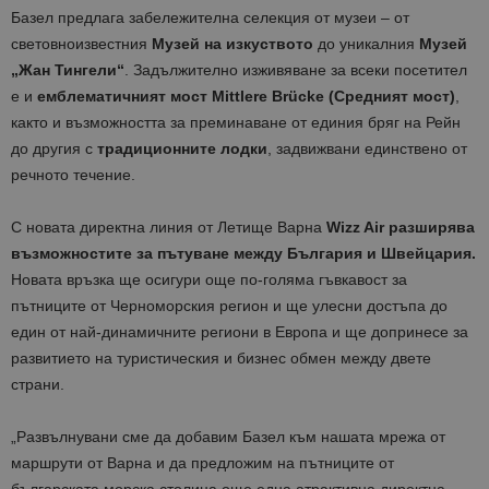
Базел предлага забележителна селекция от музеи – от
световноизвестния
Музей на изкуството
до уникалния
Музей
„Жан Тингели“
. Задължително изживяване за всеки посетител
е и
емблематичният мост Mittlere Brücke (Средният мост)
,
както и възможността за преминаване от единия бряг на Рейн
до другия с
традиционните лодки
, задвижвани единствено от
речното течение.
С новата директна линия от Летище Варна
Wizz Air разширява
възможностите за пътуване между България и Швейцария.
Новата връзка ще осигури още по-голяма гъвкавост за
пътниците от Черноморския регион и ще улесни достъпа до
един от най-динамичните региони в Европа и ще допринесе за
развитието на туристическия и бизнес обмен между двете
страни.
„Развълнувани сме да добавим Базел към нашата мрежа от
маршрути от Варна и да предложим на пътниците от
българската морска столица още една атрактивна директна