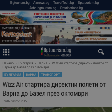
Bgtourism.bg
Airnews.bg
TravelTech.bg
Spatourism.bg
Jobs.bgtourism.bg
Destinations.bg
Начало
България
Варна
Wizz Air стартира директни полети от
Варна до Базел през октомври
БЪЛГАРИЯ
ВАРНА
ТРАНСПОРТ
Wizz Air стартира директни полети от
Варна до Базел през октомври
09/07/2026 12:15