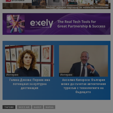
Интервю
Интервю
Галина Декова: Перник има
Анселмо Капороси: България
потенциал за културна
може да съчетае автентичния
дестинация
туризъм с технологиите на
бъдещето
ТАГОВЕ
WIZZ AIR
БАЗЕЛ
ВАРНА