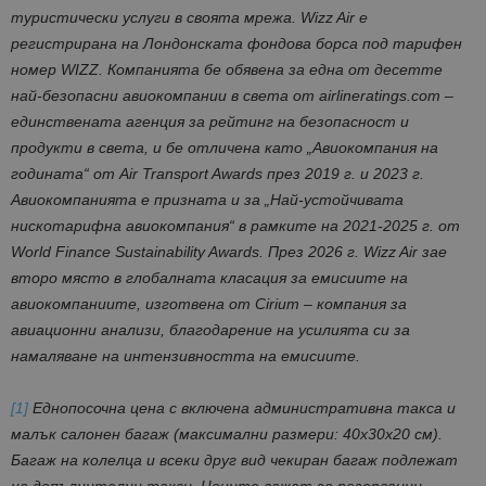
туристически услуги в своята мрежа. Wizz Air е
регистрирана на Лондонската фондова борса под тарифен
номер WIZZ. Компанията бе обявена за една от десетте
най-безопасни авиокомпании в света от airlineratings.com –
единствената агенция за рейтинг на безопасност и
продукти в света, и бе отличена като „Авиокомпания на
годината“ от Air Transport Awards през 2019 г. и 2023 г.
Авиокомпанията е призната и за „Най-устойчивата
нискотарифна авиокомпания“ в рамките на 2021-2025 г. от
World Finance Sustainability Awards. През 2026 г. Wizz Air зае
второ място в глобалната класация за емисиите на
авиокомпаниите, изготвена от Cirium – компания за
авиационни анализи, благодарение на усилията си за
намаляване на интензивността на емисиите.
[1]
Еднопосочна цена с включена административна такса и
малък салонен багаж (максимални размери: 40x30x20 см).
Багаж на колелца и всеки друг вид чекиран багаж подлежат
на допълнителни такси. Цените важат за резервации,