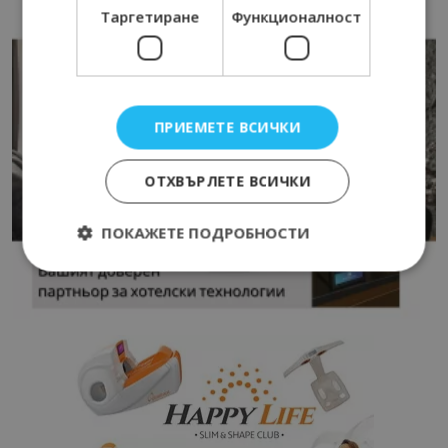
Таргетиране
Функционалност
ПРИЕМЕТЕ ВСИЧКИ
ОТХВЪРЛЕТЕ ВСИЧКИ
ПОКАЖЕТЕ ПОДРОБНОСТИ
Строго необходимо
Ефективност
Таргетиране
Функционалност
Строго необходимите бисквитки позволяват
основната функционалност на уебсайта, като
потребителско влизане и управление на
акаунта. Уебсайтът не може да се използва
правилно без строго необходими бисквитки.