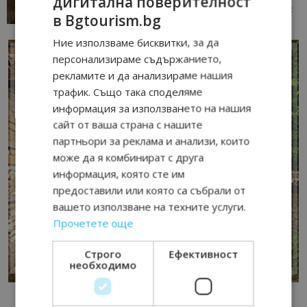
дигитална поверителност
13/07/2026 09:02
AI Travel Economy с Елица Стоилова
в Bgtourism.bg
Ние използваме бисквитки, за да
персонализираме съдържанието,
рекламите и да анализираме нашия
трафик. Също така споделяме
информация за използването на нашия
сайт от ваша страна с нашите
партньори за реклама и анализи, които
може да я комбинират с друга
информация, която сте им
предоставили или която са събрали от
вашето използване на техните услуги.
Прочетете още
Строго
Ефективност
необходимо