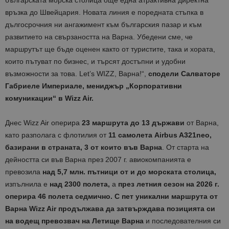
връзка до Швейцария. Новата линия е поредната стъпка в
дългосрочния ни ангажимент към българския пазар и към
развитието на свързаността на Варна. Убедени сме, че
маршрутът ще бъде оценен както от туристите, така и хората,
които пътуват по бизнес, и търсят достъпни и удобни
възможности за това. Let’s WIZZ, Варна!“,
сподели Салваторе
Габриеле Империале, мениджър „Корпоративни
комуникации“ в
Wizz Air
.
Днес Wizz Air оперира
23 маршрута до 13 държави
от Варна,
като разполага с флотилия от
11
самолета
Airbus A321neo
,
базирани в страната, 3 от които във Варна
. От старта на
дейността си във Варна през 2007 г. авиокомпанията е
превозила
над
5,
7
млн. пътници от и до морската столица,
изпълнила е
над
2300
полета,
а
през летния сезон на 2026 г.
оперира 46 полета седмично.
С пет уникални маршрута от
Варна Wizz Air продължава да затвърждава позицията си
на водещ превозвач на Летище Варна
и последователния си