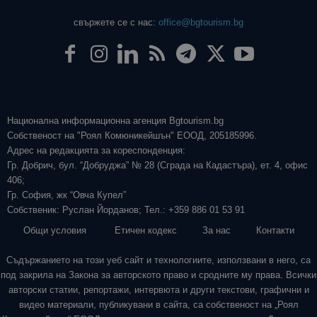
свържете се с нас:
office@bgtourism.bg
Национална информационна агенция Bgtourism.bg
Собственост на "Роял Комюникейшън" ЕООД, 205185996.
Адрес на редакцията за кореспонденция:
Гр. Добрич, бул. “Добруджа” № 28 (Сграда на Кадастъра), ет. 4, офис
406;
Гр. София, жк “Овча Купел”
Собственик: Руслан Йорданов; Тел.: +359 886 01 53 91
Общи условия
Етичен кодекс
За нас
Контакти
Съдържанието на този уеб сайт и технологиите, използвани в него, са
под закрила на Закона за авторското право и сродните му права. Всички
авторски статии, репортажи, интервюта и други текстови, графични и
видео материали, публикувани в сайта, са собственост на „Роял