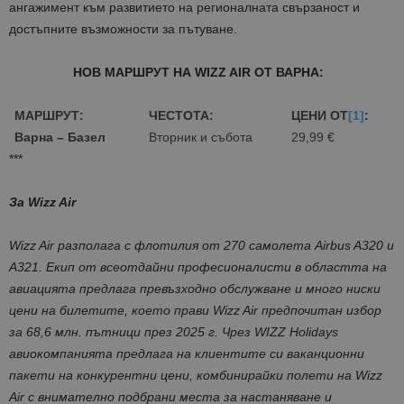
ангажимент към развитието на регионалната свързаност и
достъпните възможности за пътуване.
НОВ МАРШРУТ НА
WIZZ AIR
ОТ ВАРНА:
МАРШРУТ:
ЧЕСТОТА:
ЦЕНИ ОТ
[1]
:
Варна – Базел
Вторник и събота
29,99 €
***
За Wizz Air
Wizz Air разполага с флотилия от 270 самолета Airbus A320 и
A321. Екип от всеотдайни професионалисти в областта на
авиацията предлага превъзходно обслужване и много ниски
цени на билетите, което прави Wizz Air предпочитан избор
за 68,6 млн. пътници през 2025 г. Чрез WIZZ Holidays
авиокомпанията предлага на клиентите си ваканционни
пакети на конкурентни цени, комбинирайки полети на Wizz
Air с внимателно подбрани места за настаняване и