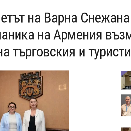
етът на Варна Снежана
ланика на Армения въз
на търговския и турист