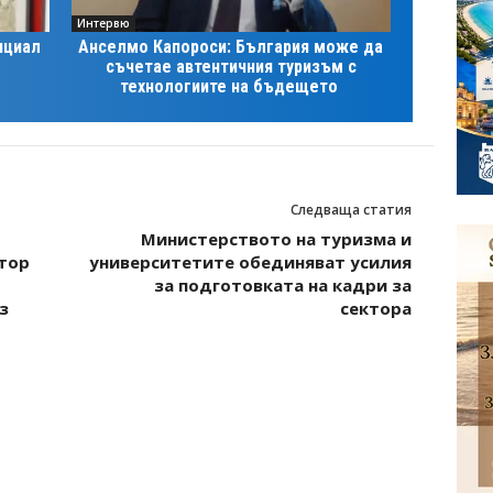
Интервю
нциал
Анселмо Капороси: България може да
съчетае автентичния туризъм с
технологиите на бъдещето
Следваща статия
Министерството на туризма и
тор
университетите обединяват усилия
за подготовката на кадри за
з
сектора