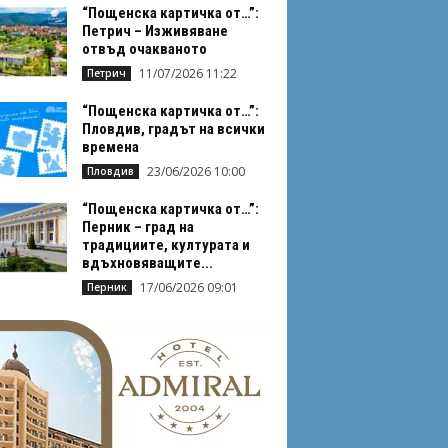
“Пощенска картичка от…”:
Петрич – Изживяване
отвъд очакваното
11/07/2026 11:22
Петрич
“Пощенска картичка от…”:
Пловдив, градът на всички
времена
23/06/2026 10:00
Пловдив
“Пощенска картичка от…”:
Перник – град на
традициите, културата и
вдъхновяващите...
17/06/2026 09:01
Перник