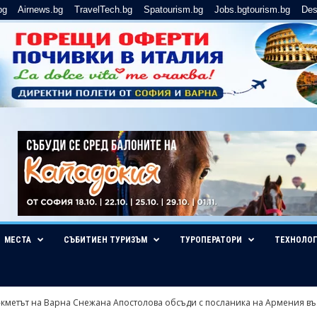
bg
Airnews.bg
TravelTech.bg
Spatourism.bg
Jobs.bgtourism.bg
Des
МЕСТА
СЪБИТИЕН ТУРИЗЪМ
ТУРОПЕРАТОРИ
ТЕХНОЛО
кметът на Варна Снежана Апостолова обсъди с посланика на Армения въз