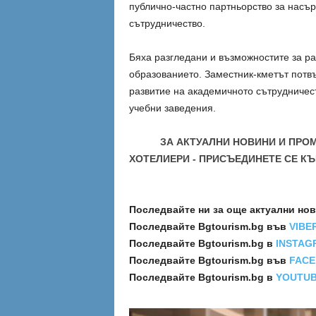
публично-частно партньорство за насъ
сътрудничество.
Бяха разгледани и възможностите за ра
образованието. Заместник-кметът потвъ
развитие на академичното сътрудничест
учебни заведения.
ЗА АКТУАЛНИ НОВИНИ И ПРО
ХОТЕЛИЕРИ - ПРИСЪЕДИНЕТЕ СЕ КЪ
Последвайте ни за още актуални но
Последвайте
Bgtourism.bg във
VIBE
Последвайте
Bgtourism.bg в
INSTAG
Последвайте
Bgtourism.bg във
FAC
Последвайте
Bgtourism.bg в
YOUTU