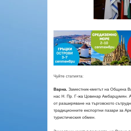
Чуйте статията:
Варна.
Заместник-кметът на Община Ва
нас Н. Пр. Г-жа Цовинар Амбарцумян. А
от разширяване на търговското сътрудн
традиционните експортни пазари за Арм
туристическия обмен.