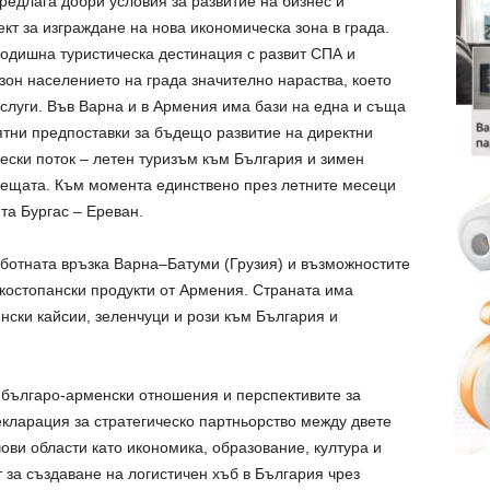
редлага добри условия за развитие на бизнес и
кт за изграждане на нова икономическа зона в града.
годишна туристическа дестинация с развит СПА и
зон населението на града значително нараства, което
услуги. Във Варна и в Армения има бази на една и съща
ятни предпоставки за бъдещо развитие на директни
ески поток – летен туризъм към България и зимен
рещата. Към момента единствено през летните месеци
та Бургас – Ереван.
ботната връзка Варна–Батуми (Грузия) и възможностите
костопански продукти от Армения. Страната има
нски кайсии, зеленчуци и рози към България и
българо-арменски отношения и перспективите за
екларация за стратегическо партньорство между двете
ови области като икономика, образование, култура и
 за създаване на логистичен хъб в България чрез