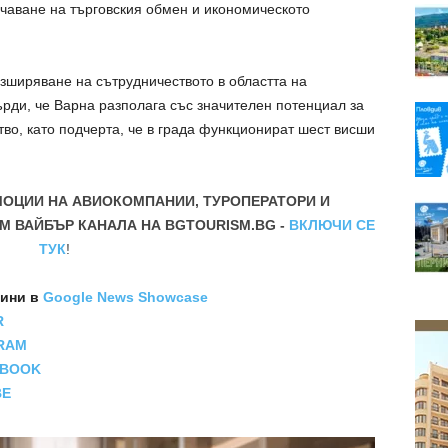
рчаване на търговския обмен и икономическото
зширяване на сътрудничеството в областта на
рди, че Варна разполага със значителен потенциал за
во, като подчерта, че в града функционират шест висши
МОЦИИ НА АВИОКОМПАНИИ, ТУРОПЕРАТОРИ И
М ВАЙБЪР КАНАЛА НА BGTOURISM.BG -
ВКЛЮЧИ СЕ
ТУК
!
вини
в
Google News Showcase
R
RAM
EBOOK
BE