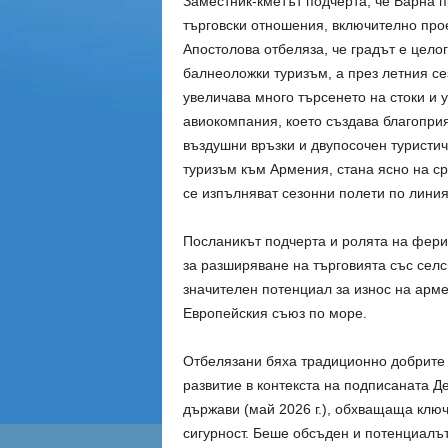
Заместник-кметът подчерта, че Варна п
търговски отношения, включително прое
Апостолова отбеляза, че градът е цело
балнеоложки туризъм, а през летния се
увеличава много търсенето на стоки и 
авиокомпания, което създава благопри
въздушни връзки и двупосочен туристич
туризъм към Армения, стана ясно на с
се изпълняват сезонни полети по линия
Посланикът подчерта и ролята на фери
за разширяване на търговията със селс
значителен потенциал за износ на арме
Европейския съюз по море.
Отбелязани бяха традиционно добрите 
развитие в контекста на подписаната Д
държави (май 2026 г.), обхващаща ключ
сигурност. Беше обсъден и потенциалът