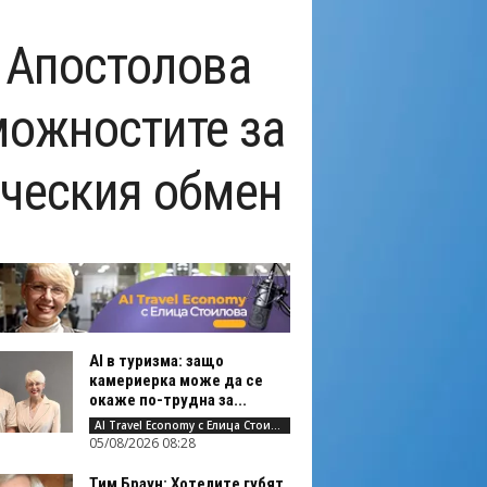
 Апостолова
можностите за
ическия обмен
AI в туризма: защо
камериерка може да се
окаже по-трудна за...
AI Travel Economy с Елица Стоилова
05/08/2026 08:28
Тим Браун: Хотелите губят