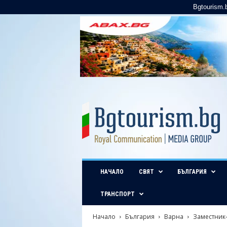
Bgtourism.
B
g
t
o
u
r
i
НАЧАЛО
СВЯТ
БЪЛГАРИЯ
s
m
.
ТРАНСПОРТ
b
g
Начало
България
Варна
Заместник-
–