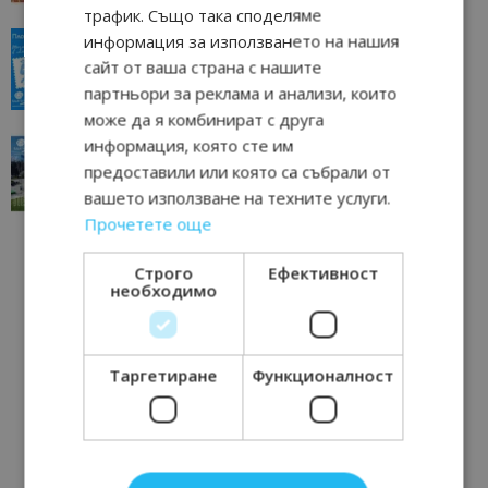
трафик. Също така споделяме
“Пощенска картичка от…”: Пловдив, градът на
информация за използването на нашия
всички времена
сайт от ваша страна с нашите
23/06/2026 10:00
Пловдив
партньори за реклама и анализи, които
може да я комбинират с друга
“Пощенска картичка от…”: Перник – град на
информация, която сте им
традициите, културата и вдъхновяващите...
предоставили или която са събрали от
17/06/2026 09:01
Перник
вашето използване на техните услуги.
Прочетете още
Строго
Ефективност
необходимо
Таргетиране
Функционалност