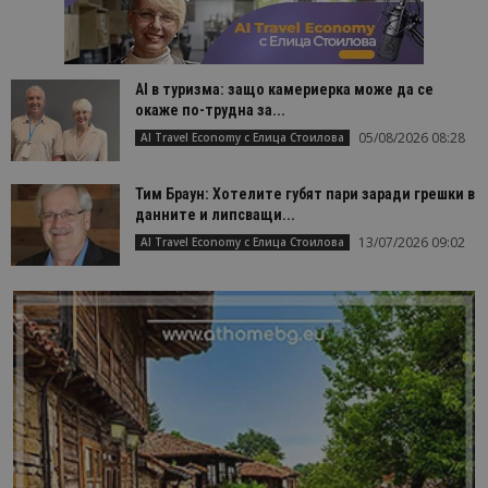
AI в туризма: защо камериерка може да се
окаже по-трудна за...
05/08/2026 08:28
AI Travel Economy с Елица Стоилова
Тим Браун: Хотелите губят пари заради грешки в
данните и липсващи...
13/07/2026 09:02
AI Travel Economy с Елица Стоилова