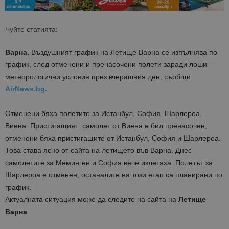
Чуйте статията:
Варна.
Въздушният график на Летище Варна се изпълнява по
график, след отменени и пренасочени полети заради лоши
метеорологични условия през вчерашния ден, съобщи
AirNews.bg.
Отменени бяха полетите за Истанбул, София, Шарлероа,
Виена. Пристигащият самолет от Виена е бил пренасочен,
отменени бяха пристигащите от Истанбул, София и Шарлероа.
Това става ясно от сайта на летището във Варна. Днес
самолетите за Меминген и София вече излетяха. Полетът за
Шарлероа е отменен, останалите на този етап са планирани по
график.
Актуалната ситуация може да следите на сайта на
Летище
Варна
.