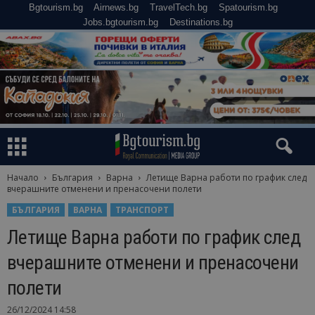
Bgtourism.bg
Airnews.bg
TravelTech.bg
Spatourism.bg
Jobs.bgtourism.bg
Destinations.bg
Начало
България
Варна
Летище Варна работи по график след
вчерашните отменени и пренасочени полети
БЪЛГАРИЯ
ВАРНА
ТРАНСПОРТ
Летище Варна работи по график след
вчерашните отменени и пренасочени
полети
26/12/2024 14:58