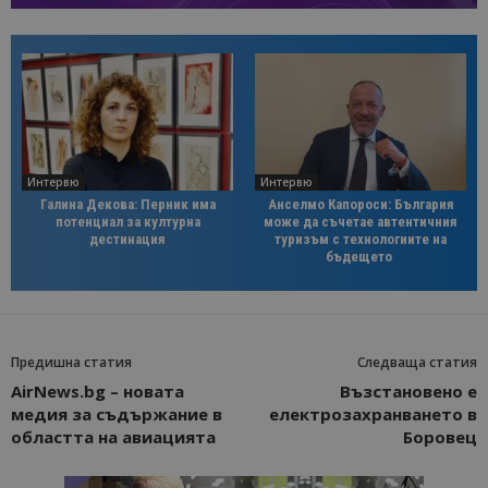
Интервю
Интервю
Галина Декова: Перник има
Анселмо Капороси: България
потенциал за културна
може да съчетае автентичния
дестинация
туризъм с технологиите на
бъдещето
Предишна статия
Следваща статия
AirNews.bg – новата
Възстановено е
медия за съдържание в
електрозахранването в
областта на авиацията
Боровец