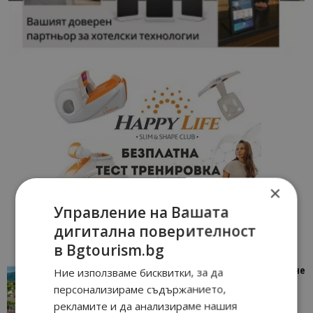
×
Управление на Вашата
дигитална поверителност
в Bgtourism.bg
“Пощенска картичка от…”: Петрич – Изживяване
Ние използваме бисквитки, за да
отвъд очакваното
персонализираме съдържанието,
11/07/2026 11:22
Петрич
рекламите и да анализираме нашия