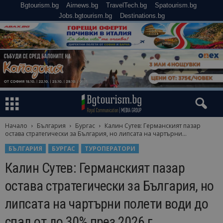
Bgtourism.bg
Airnews.bg
TravelTech.bg
Spatourism.bg
Jobs.bgtourism.bg
Destinations.bg
Начало
България
Бургас
Калин Сутев: Германският пазар
остава стратегически за България, но липсата на чартърни...
БЪЛГАРИЯ
БУРГАС
ТУРОПЕРАТОРИ
Калин Сутев: Германският пазар
остава стратегически за България, но
липсата на чартърни полети води до
спад от до 30% през 2026 г.