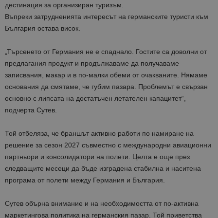
дестинация за организиран туризъм.
Въпреки затрудненията интересът на германските туристи към
България остава висок.
„Търсенето от Германия не е спаднало. Гостите са доволни от
предлагания продукт и продължаваме да получаваме
записвания, макар и в по-малки обеми от очакваните. Нямаме
основания да смятаме, че губим пазара. Проблемът е свързан
основно с липсата на достатъчен летателен капацитет“,
подчерта Сутев.
Той отбеляза, че браншът активно работи по намиране на
решение за сезон 2027 съвместно с международни авиационни
партньори и консолидатори на полети. Целта е още през
следващите месеци да бъде изградена стабилна и наситена
програма от полети между Германия и България.
Сутев обърна внимание и на необходимостта от по-активна
маркетингова политика на германския пазар. Той приветства