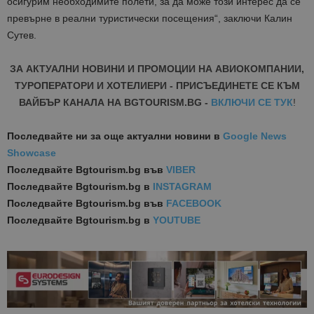
осигурим необходимите полети, за да може този интерес да се
превърне в реални туристически посещения“, заключи Калин
Сутев.
ЗА АКТУАЛНИ НОВИНИ И ПРОМОЦИИ НА АВИОКОМПАНИИ,
ТУРОПЕРАТОРИ И ХОТЕЛИЕРИ - ПРИСЪЕДИНЕТЕ СЕ КЪМ
ВАЙБЪР КАНАЛА НА BGTOURISM.BG -
ВКЛЮЧИ СЕ ТУК
!
Последвайте ни за още актуални новини
в
Google News
Showcase
Последвайте
Bgtourism.bg във
VIBER
Последвайте
Bgtourism.bg в
INSTAGRAM
Последвайте
Bgtourism.bg във
FACEBOOK
Последвайте
Bgtourism.bg в
YOUTUBE