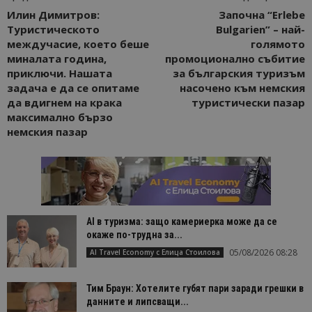
Илин Димитров:
Започна “Erlebe
Туристическото
Bulgarien” – най-
междучасие, което беше
голямото
миналата година,
промоционално събитие
приключи. Нашата
за българския туризъм
задача е да се опитаме
насочено към немския
да вдигнем на крака
туристически пазар
максимално бързо
немския пазар
AI в туризма: защо камериерка може да се
окаже по-трудна за...
05/08/2026 08:28
AI Travel Economy с Елица Стоилова
Тим Браун: Хотелите губят пари заради грешки в
данните и липсващи...