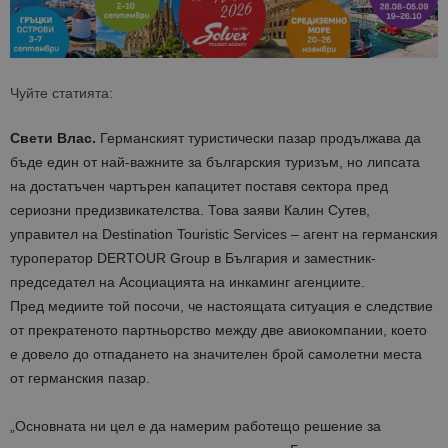
Чуйте статията:
Свети Влас.
Германският туристически пазар продължава да
бъде един от най-важните за българския туризъм, но липсата
на достатъчен чартърен капацитет поставя сектора пред
сериозни предизвикателства. Това заяви Калин Сутев,
управител на Destination Touristic Services – агент на германския
туроператор DERTOUR Group в България и заместник-
председател на Асоциацията на инкаминг агенциите.
Пред медиите той посочи, че настоящата ситуация е следствие
от прекратеното партньорство между две авиокомпании, което
е довело до отпадането на значителен брой самолетни места
от германския пазар.
„Основната ни цел е да намерим работещо решение за