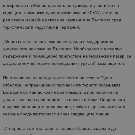
подкрепата на Министерството на туризма и участието на
водещото германско туристическо издание FVW, което ще
реализира мащабна рекламна кампания за България сред
туристическата индустрия в Германия.
„Много важно е също така да се засили и модернизира
дигиталната реклама на България. Необходимо е актуално
съдържание и по-мащабно присъствие на германския пазар, за
да достигнем до повече потенциални туристи“, каза още той.
По отношение на продължителността на сезона Сутев
отбеляза, че традиционно германските туристи посещават
България от май до края на септември, а при наличие на
достатъчно чартърни полети – и през октомври. Според него,
въпреки настоящите ограничения, пазарът ще запази своята
сезонна продължителност и през следващите години.
„Интересът към България е налице. Нашата задача е да