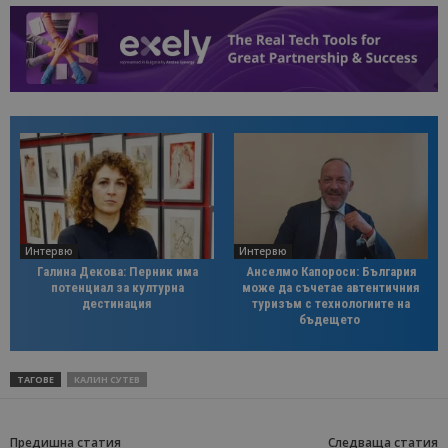
Интервю
Интервю
Галина Декова: Перник има
Анселмо Капороси: България
потенциал за културна
може да съчетае автентичния
дестинация
туризъм с технологиите на
бъдещето
ТАГОВЕ
КАЛИН СУТЕВ
Предишна статия
Следваща статия