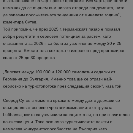
възстановяване на чартърните програми. Без чартърни полети
няма как да се върнем към нивата отпреди пандемията, нито
да запазим положителната тенденция от миналата година“,
коментира Сутев.
Той припомни, че през 2025 г. германският пазар е показал
добри резултати и сериозен потенциал за растеж, като
очакванията за 2026 г. са били за увеличение между 20 и 25
процента. Вместо това секторът е изправен пред прогнозиран
спад от 25 до 30 процента.
„Липсват между 100 000 и 120 000 самолетни седалки от
Германия до България. Именно това ще се отрази най-
сериозно на туристопотока през следващия сезон“, каза той.
Според Сутев в момента връзките между двете държави се
осъществяват основно чрез авиокомпаниите от групата
Lufthansa, които са увеличили капацитета си, но при значително
по-високи цени. Това оскъпява туристическите пакети и
намалява конкурентоспособността на България като