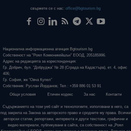
свържете се с нас:
office@bgtourism.bg
Национална информационна агенция Bgtourism.bg
Собственост на "Роял Комюникейшън" ЕООД, 205185996.
Адрес на редакцията за кореспонденция:
Гр. Добрич, бул. “Добруджа” № 28 (Сграда на Кадастъра), ет. 4, офис
406;
Гр. София, жк “Овча Купел”
Собственик: Руслан Йорданов; Тел.: +359 886 01 53 91
Общи условия
Етичен кодекс
За нас
Контакти
Съдържанието на този уеб сайт и технологиите, използвани в него, са
под закрила на Закона за авторското право и сродните му права. Всички
авторски статии, репортажи, интервюта и други текстови, графични и
видео материали, публикувани в сайта, са собственост на „Роял