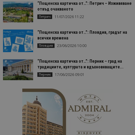
Строго необходимо
Ефективност
“Пощенска картичка от…”: Петрич – Изживяване
отвъд очакваното
Таргетиране
Функционалност
11/07/2026 11:22
Петрич
Строго необходимите бисквитки позволяват
основната функционалност на уебсайта, като
потребителско влизане и управление на
“Пощенска картичка от…”: Пловдив, градът на
акаунта. Уебсайтът не може да се използва
всички времена
правилно без строго необходими бисквитки.
23/06/2026 10:00
Пловдив
Доставчик
/
Валиден
Име
Оп
Домейн
до
“Пощенска картичка от…”: Перник – град на
cookie_notice_accepted
lisandraramos.com
7 дни
Таз
традициите, културата и вдъхновяващите...
bgtourism.bg
бис
изп
17/06/2026 09:01
Перник
да 
съг
на
пот
за
изп
на 
на 