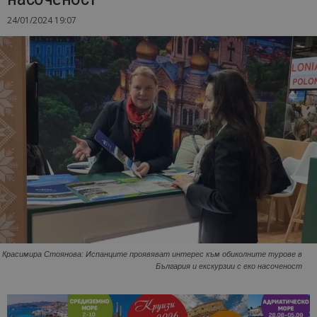
24/01/2024 19:07
Красимира Стоянова: Испанците проявяват интерес към обиколните турове в
България и екскурзии с еко насоченост