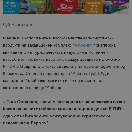
Чуйте статията:
Мадрид.
Екологичните и висококачествени туристически
продукти на ваканционен комплекс
“Албена”
привлякоха
вниманието на туристическата индустрия в Испания и
потребителите, които посетиха международното изложение
FITUR в Мадрид. Ето какво сподели в интервю за Bgtourism.bg
Красимира Стоянова, директор на “Албена Тур” ЕАД и
мениджър “Устойчиво развитие и зелен преход” във
ваканционно селище “Албена”:
– Г-жо Стоянова, какъв е потенциалът на испанския пазар.
Какви са вашите наблюдения след първия ден на FITUR –
едно от най-големите международни туристически
изложения в Европа?