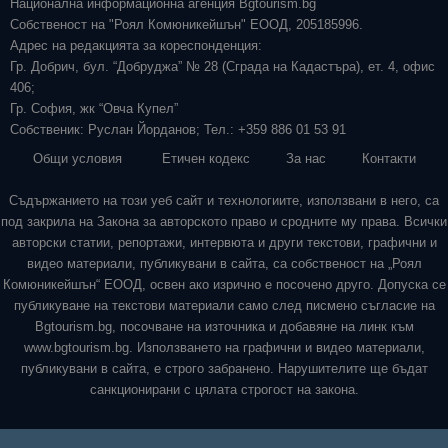
Национална информационна агенция Bgtourism.bg
Собственост на "Роял Комюникейшън" ЕООД, 205185996.
Адрес на редакцията за кореспонденция:
Гр. Добрич, бул. “Добруджа” № 28 (Сграда на Кадастъра), ет. 4, офис
406;
Гр. София, жк “Овча Купел”
Собственик: Руслан Йорданов; Тел.: +359 886 01 53 91
Общи условия
Етичен кодекс
За нас
Контакти
Съдържанието на този уеб сайт и технологиите, използвани в него, са
под закрила на Закона за авторското право и сродните му права. Всички
авторски статии, репортажи, интервюта и други текстови, графични и
видео материали, публикувани в сайта, са собственост на „Роял
Комюникейшън“ ЕООД, освен ако изрично е посочено друго. Допуска се
публикуване на текстови материали само след писмено съгласие на
Bgtourism.bg, посочване на източника и добавяне на линк към
www.bgtourism.bg. Използването на графични и видео материали,
публикувани в сайта, е строго забранено. Нарушителите ще бъдат
санкционирани с цялата строгост на закона.