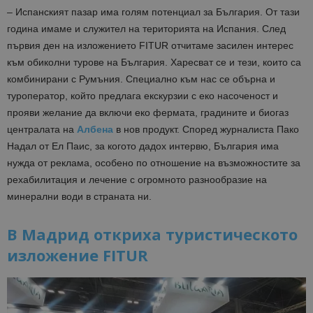
– Испанският пазар има голям потенциал за България. От тази
година имаме и служител на територията на Испания. След
първия ден на изложението FITUR отчитаме засилен интерес
към обиколни турове на България. Харесват се и тези, които са
комбинирани с Румъния. Специално към нас се обърна и
туроператор, който предлага екскурзии с еко насоченост и
прояви желание да включи еко фермата, градините и биогаз
централата на
Албена
в нов продукт. Според журналиста Пако
Надал от Ел Паис, за когото дадох интервю, България има
нужда от реклама, особено по отношение на възможностите за
рехабилитация и лечение с огромното разнообразие на
минерални води в страната ни.
В Мадрид откриха туристическото
изложение FITUR