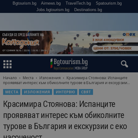
Bgtourism.bg
Airnews.bg
TravelTech.bg
Spatourism.bg
Jobs.bgtourism.bg
Destinations.bg
Начало
Места
Изложения
Красимира Стоянова: Испанците
проявяват интерес към обиколните турове в България и екскурзии...
МЕСТА
ИЗЛОЖЕНИЯ
ИНТЕРВЮ
СВЯТ
Красимира Стоянова: Испанците
проявяват интерес към обиколните
турове в България и екскурзии с еко
насоченост