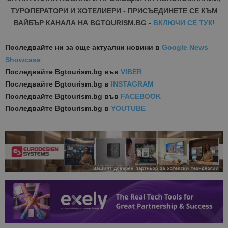
ТУРОПЕРАТОРИ И ХОТЕЛИЕРИ - ПРИСЪЕДИНЕТЕ СЕ КЪМ
ВАЙБЪР КАНАЛА НА BGTOURISM.BG -
ВКЛЮЧИ СЕ ТУК
!
Последвайте ни за още актуални новини
в
Google News
Showcase
Последвайте
Bgtourism.bg във
VIBER
Последвайте
Bgtourism.bg в
INSTAGRAM
Последвайте
Bgtourism.bg във
FACEBOOK
Последвайте
Bgtourism.bg в
YOUTUBE