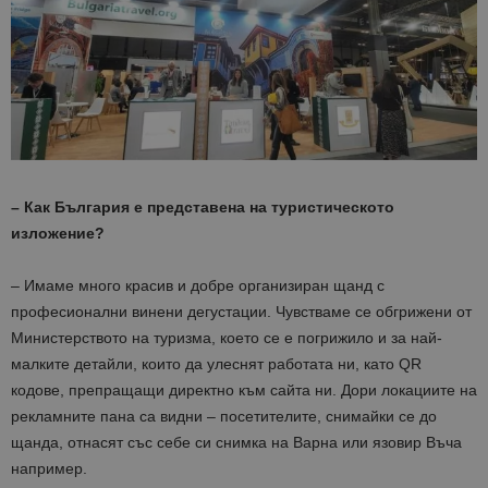
– Как България е представена на туристическото
изложение?
– Имаме много красив и добре организиран щанд с
професионални винени дегустации. Чувстваме се обгрижени от
Министерството на туризма, което се е погрижило и за най-
малките детайли, които да улеснят работата ни, като QR
кодове,
препращащи директно към сайта ни. Дори локациите на
рекламните пана са видни – посетителите, снимайки се до
щанда, отнасят със себе си снимка на Варна или язовир Въча
например.