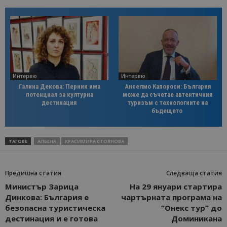
Интервю
Интервю
Галина Декова: Перник има
Анселмо Капороси: България
потенциал за културна
може да съчетае автентичния
дестинация
туризъм с технологиите на
бъдещето
ТАГОВЕ
АЛБЕНА
КРАСИМИРА СТОЯНОВА
Предишна статия
Следваща статия
Министър Зарица
На 29 януари стартира
Динкова: България е
чартърната програма на
безопасна туристическа
“Онекс тур” до
дестинация и е готова
Доминикана