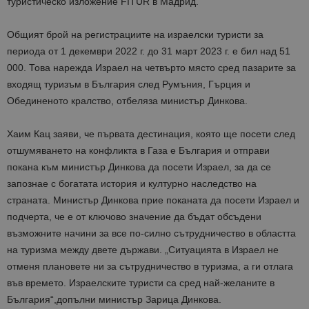
туристическо изложение FITUR в Мадрид.
Общият брой на регистрациите на израелски туристи за
периода от 1 декември 2022 г. до 31 март 2023 г. е бил над 51
000. Това нарежда Израел на четвърто място сред пазарите за
входящ туризъм в България след Румъния, Гърция и
Обединеното кралство, отбеляза министър Динкова.
Хаим
Кац
заяви, че първата дестинация, която ще посети след
отшумяването на конфликта в Газа е България и отправи
покана към министър Динкова да посети Израел, за
да се
запознае
с богатата история и културно наследство на
страната. Министър Динкова
прие поканата да посети Израел
и
подчерта
,
че е от ключово значение да бъдат обсъдени
възможните начини за все по-силно сътрудничество в областта
на туризма между двете държави. „Ситуацията в Израел не
отменя плановете ни за сътрудничество
в туризма, а ги отлага
във времето. Израелските туристи
са сред най-желаните в
България
“
,
допълни министър Зарица Динкова.