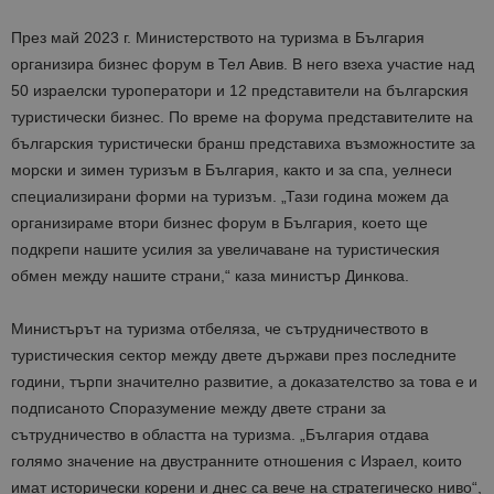
През май 2023 г. Министерството на туризма в България
организира бизнес форум в Тел Авив. В него взеха участие над
50 израелски туроператори и 12 представители на българския
туристически бизнес. По време на форума представителите на
българския туристически бранш представиха възможностите за
морски и зимен туризъм в България, както и за спа,
уелнес
и
специализирани форми на туризъм. „Тази година можем да
организираме втори бизнес форум в България, което ще
подкрепи нашите усилия за увеличаване на туристическия
обмен между нашите страни,“ каза министър Динкова.
Министърът на туризма отбеляза, че сътрудничеството в
туристическия сектор между двете държави през последните
години, търпи значително развитие, а доказателство за това е и
подписаното Споразумение между двете страни за
сътрудничество в областта на туризма. „България отдава
голямо значение на двустранните отношения с Израел, които
имат исторически корени и днес са вече на стратегическо ниво“,