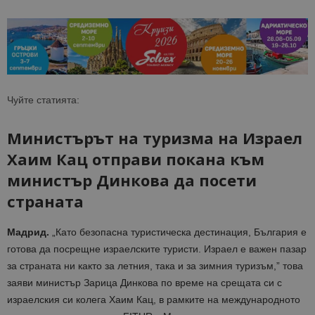
Чуйте статията:
Министър
ът
на туризма на Израел
Хаим
Кац
отправи покана към
министър Динкова да посети
страната
Мадрид.
„Като безопасна туристическа дестинация, България е
готова да посрещне израелските туристи. Израел е важен пазар
за страната ни както за летния, така и за зимния туризъм,” това
заяви министър Зарица Динкова по време на срещата си с
израелския си колега
Хаим
Кац
, в рамките на международното