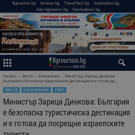
Bgtourism.bg
Airnews.bg
TravelTech.bg
Spatourism.bg
Jobs.bgtourism.bg
Destinations.bg
Начало
Места
Изложения
Министър Зарица Динкова:
България е безопасна туристическа дестинация и е готова да...
МЕСТА
ИЗЛОЖЕНИЯ
СВЯТ
Министър Зарица Динкова: България
е безопасна туристическа дестинация
и е готова да посрещне израелските
туристи