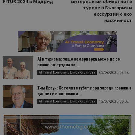
FITUR 2024 в Мадрид
интерес към обиколните
турове в България и
екскурзии с еко
насоченост
AI в туризма: защо камериерка може да се
окаже по-трудна за...
05/08/2026 08:28
AI Travel Economy с Елица Стоилова
Тим Браун: Хотелите губят пари заради грешки в
данните и липсващи...
13/07/2026 09:02
AI Travel Economy с Елица Стоилова