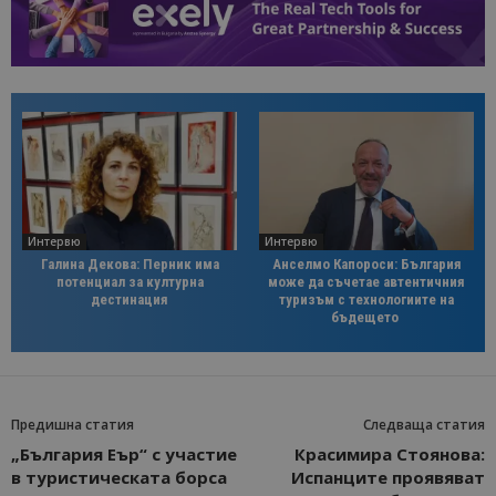
Интервю
Интервю
Галина Декова: Перник има
Анселмо Капороси: България
потенциал за културна
може да съчетае автентичния
дестинация
туризъм с технологиите на
бъдещето
Предишна статия
Следваща статия
„България Еър“ с участие
Красимира Стоянова:
в туристическата борса
Испанците проявяват