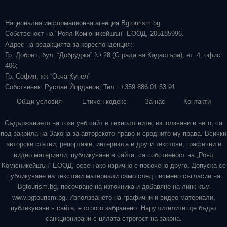
Национална информационна агенция Bgtourism.bg
Собственост на "Роял Комюникейшън" ЕООД, 205185996.
Адрес на редакцията за кореспонденция:
Гр. Добрич, бул. “Добруджа” № 28 (Сграда на Кадастъра), ет. 4, офис
406;
Гр. София, жк “Овча Купел”
Собственик: Руслан Йорданов; Тел.: +359 886 01 53 91
Общи условия
Етичен кодекс
За нас
Контакти
Съдържанието на този уеб сайт и технологиите, използвани в него, са
под закрила на Закона за авторското право и сродните му права. Всички
авторски статии, репортажи, интервюта и други текстови, графични и
видео материали, публикувани в сайта, са собственост на „Роял
Комюникейшън“ ЕООД, освен ако изрично е посочено друго. Допуска се
публикуване на текстови материали само след писмено съгласие на
Bgtourism.bg, посочване на източника и добавяне на линк към
www.bgtourism.bg. Използването на графични и видео материали,
публикувани в сайта, е строго забранено. Нарушителите ще бъдат
санкционирани с цялата строгост на закона.