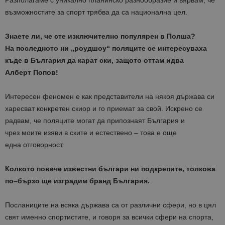
Разполагаме
с
уникално
планинско
разнообразие
и
вярвам
,
че
възможностите
за
спорт
трябва
да
са
национална
цел
.
Знаете
ли
,
че
сте
изключително
популярен
в
Полша
?
На
последното
ни
„
роудшоу
“
поляците
се
интересуваха
къде
в
България
да
карат
ски
,
защото
оттам
идва
Алберт
Попов
!
Интересен
феномен
е
как
представители
на
някоя
държава
си
харесват
конкретен
скиор
и
го
приемат
за
свой
.
Искрено
се
радвам
,
че
поляците
могат
да
припознаят
България
и
чрез
моите
изяви
в
ските
и
естествено
–
това
е
още
една
отговорност
.
Колкото
повече
известни
българи
ни
подкрепите
,
толкова
по
–
бързо
ще
изградим
бранд
България
.
Посланиците
на
всяка
държава
са
от
различни
сфери
,
но
в
цял
свят
именно
спортистите
,
и
говоря
за
всички
сфери
на
спорта
,