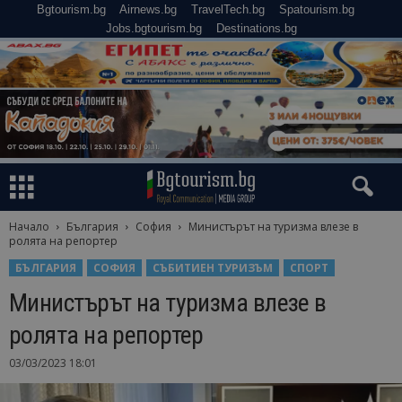
Bgtourism.bg
Airnews.bg
TravelTech.bg
Spatourism.bg
Jobs.bgtourism.bg
Destinations.bg
Начало
България
София
Министърът на туризма влезе в
ролята на репортер
БЪЛГАРИЯ
СОФИЯ
СЪБИТИЕН ТУРИЗЪМ
СПОРТ
Министърът на туризма влезе в
ролята на репортер
03/03/2023 18:01