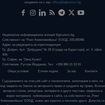
свържете се с нас:
office@bgtourism.bg
Национална информационна агенция Bgtourism.bg
Собственост на "Роял Комюникейшън" ЕООД, 205185996.
Адрес на редакцията за кореспонденция:
Гр. Добрич, бул. “Добруджа” № 28 (Сграда на Кадастъра), ет. 4, офис
406;
Гр. София, жк “Овча Купел”
Собственик: Руслан Йорданов; Тел.: +359 886 01 53 91
Общи условия
Етичен кодекс
За нас
Контакти
Съдържанието на този уеб сайт и технологиите, използвани в него, са
под закрила на Закона за авторското право и сродните му права. Всички
авторски статии, репортажи, интервюта и други текстови, графични и
видео материали, публикувани в сайта, са собственост на „Роял
Комюникейшън“ ЕООД, освен ако изрично е посочено друго. Допуска се