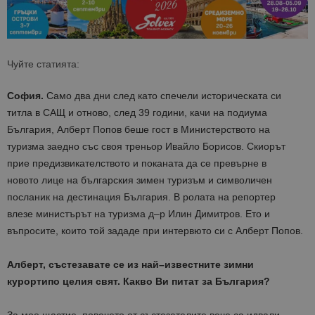
Чуйте статията:
София.
Само
два
дни
след
като
спечели
историческата
си
титла
в
САЩ
и
отново
,
след
39
години
,
качи
на
подиума
България
,
Алберт
Попов
беше
гост
в
Министерството
на
туризма
заедно
със
своя
треньор
Ивайло
Борисов
.
Скиорът
прие
предизвикателството
и
поканата
да
се
превърне
в
новото
лице
на
българския
зимен
туризъм
и
символичен
посланик
на
дестинация
България
. В ролата на репортер
влезе
министърът
на
туризма
д
–
р
Илин
Димитров
. Ето и
въпросите, които той зададе при интервюто си с Алберт Попов.
Алберт
,
състезавате
се
из
най
–
известните
зимни
курорти
по
целия
свят
.
Какво
Ви
питат
за
България
?