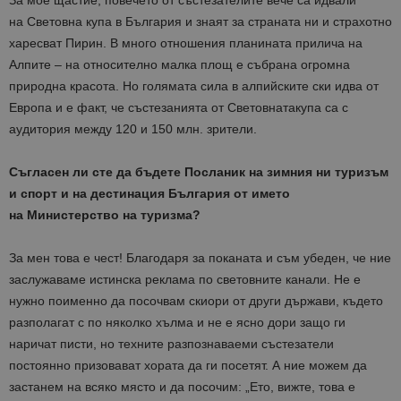
За
мое
щастие
,
повечето
от
състезателите
вече
са
идвали
на
Световна
купа
в
България
и
знаят
за
страната
ни
и
страхотно
харесват
Пирин
.
В
много
отношения
планината
прилича
на
Алпите
–
на
относително
малка
площ
е
събрана
огромна
природна
красот
a
.
Но
голямата
сила
в
алпийските
ски
идва
от
Европа
и
е
факт
,
че
състезанията
от
Световната
купа
са
с
аудитория
между
120
и
150
млн
.
зрители
.
Съгласен
ли
сте
да
бъдете
Посланик
на
зимния
ни
туризъм
и
спорт
и
на
дестинация
България
от
името
на
Министерство
на
туризма
?
За
мен
това
е
чест
!
Благодаря
за
поканата
и
съм
убеден
,
че
ние
заслужаваме
истинска
реклама
по
световните
канали
.
Не
е
нужно
поименно
да
посочвам
скиори
от
други
държави
,
където
разполагат
с
по
няколко
хълма
и
не
е
ясно
дори
защо
ги
наричат
писти
,
но
техните
разпознаваеми
състезатели
постоянно
призовават
хората
да
ги
посетят
.
А
ние
можем
да
застанем
на
всяко
място
и
да
посочим
: „
Ето
,
вижте
,
това
е