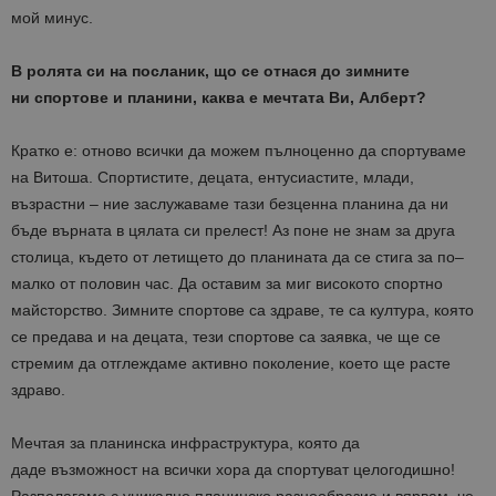
мой
минус
.
В
ролята
си
на
посланик
,
що
се
отнася
до
зимните
ни
спортове
и
планини
,
каква
е
мечтата
Ви
,
Алберт
?
Кратко
е
:
отново
всички
да
можем
пълноценно
да
спортуваме
на
Витоша
.
Спортистите
,
децата
,
ентусиастите
,
млади
,
възрастни
–
ние
заслужаваме
тази
безценна
планина
да
ни
бъде
върната
в
цялата
си
прелест
!
Аз
поне
не
знам
за
друга
столица
,
където
от
летището
до
планината
да
се
стига
за
по
–
малко
от
половин
час
.
Да
оставим
за
миг
високото
спортно
майсторство
.
Зимните
спортове
са
здраве
,
те
са
култура
,
която
се
предава
и
на
децата
,
тези
спортове
са
заявка
,
че
ще
се
стремим
да
отглеждаме
активно
поколение
,
което
ще
расте
здраво
.
Мечтая
за
планинска
инфраструктура
,
която
да
даде
възможност
на
всички
хора
да
спортуват
целогодишно
!