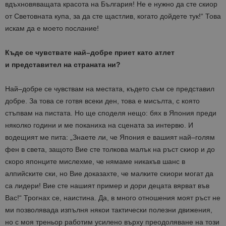
вдъхновяващата
красота
на
България
!
Не
е
нужно
да
сте
скиор
от
Световната
купа
,
за
да
сте
щастлив
,
когато
дойдете
тук
!“
Това
искам
да
е
моето
послание
!
Къде
се
чувствате
най
–
добре
приет
като
атлет
и
представител
на
страната
ни
?
Най
–
добре
се
чувствам
на
местата
,
където
съм
се
представил
добре
.
За
това
се
готвя
всеки
ден
,
това
е
мисълта
,
с
която
стъпвам
на
пистата
.
Но
ще
споделя
нещо
:
бях
в
Япония
преди
няколко
години
и
ме
поканиха
на
сцената
за
интервю
.
И
водещият
ме
пита
: „
Знаете
ли
,
че
Япония
е
вашият
най
–
голям
фен
в
света
,
защото
Вие
сте
толкова
малък
на
ръст
скиор
и
до
скоро
японците
мислехме
,
че
нямаме
никакъв
шанс
в
алпийските
ски
,
но
Вие
доказахте
,
че
малките
скиори
могат
да
са
лидери
!
Вие
сте
нашият
пример
и
дори
децата
вярват
във
Вас
!“
Трогнах
се
,
наистина
.
Да
,
в
много
отношения
моят
ръст
не
ми
позволява
да
изпълня
някои
тактически
полезни
движения
,
но
с
моя
треньор
работим
усилено
върху
преодоляване
на
този