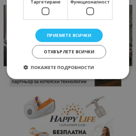
Таргетиране
Функционалност
ПРИЕМЕТЕ ВСИЧКИ
ОТХВЪРЛЕТЕ ВСИЧКИ
ПОКАЖЕТЕ ПОДРОБНОСТИ
Строго необходимо
Ефективност
Таргетиране
Функционалност
Строго необходимите бисквитки позволяват
основната функционалност на уебсайта, като
потребителско влизане и управление на
акаунта. Уебсайтът не може да се използва
правилно без строго необходими бисквитки.