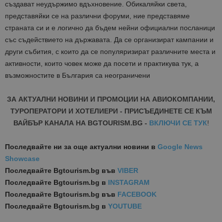
създават
неудържимо
вдъхновение
.
Обикаляйки
света
,
представяйки
се
на
различни
форуми
,
ние
представяме
страната
си
и
е
логично
да
бъдем
нейни
официални
посланици
със
съдействието
на
държавата
.
Да
се
организират
кампании
и
други
събития
,
с
които
да
се
популяризират
различните
места
и
активности
,
които
човек
може
да
посети
и
практикува
тук
,
а
възможностите
в
България
са
неограничени
ЗА АКТУАЛНИ НОВИНИ И ПРОМОЦИИ НА АВИОКОМПАНИИ,
ТУРОПЕРАТОРИ И ХОТЕЛИЕРИ - ПРИСЪЕДИНЕТЕ СЕ КЪМ
ВАЙБЪР КАНАЛА НА BGTOURISM.BG -
ВКЛЮЧИ СЕ ТУК
!
Последвайте ни за още актуални новини
в
Google News
Showcase
Последвайте
Bgtourism.bg във
VIBER
Последвайте
Bgtourism.bg в
INSTAGRAM
Последвайте
Bgtourism.bg във
FACEBOOK
Последвайте
Bgtourism.bg в
YOUTUBE