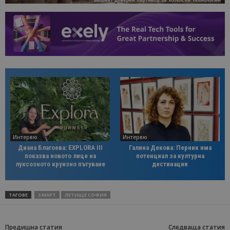
Интервю
Интервю
Диана Благоева: EXPLORA III
Галина Декова: Перник има
показва новото лице на
потенциал за културна
луксозното круизно пътуване
дестинация
ТАГОВЕ
3 МАРТ
ЛЕТИЩЕ СОФИЯ
Предишна статия
Следваща статия