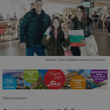
Летище София подарява знамена за празника
Чуйте статията: