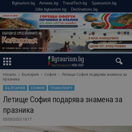
Bgtourism.bg
Airnews.bg
TravelTech.bg
Spatourism.bg
Jobs.bgtourism.bg
Destinations.bg
Начало
България
София
Летище София подарява знамена за
празника
БЪЛГАРИЯ
СОФИЯ
ТРАНСПОРТ
Летище София подарява знамена за
празника
03/03/2023 18:17