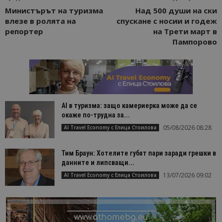
Министърът на туризма
Над 500 души на ски
влезе в ролята на
спускане с носии и годеж
репортер
на Трети март в
Пампорово
AI в туризма: защо камериерка може да се
окаже по-трудна за...
05/08/2026 08:28
AI Travel Economy с Елица Стоилова
Тим Браун: Хотелите губят пари заради грешки в
данните и липсващи...
13/07/2026 09:02
AI Travel Economy с Елица Стоилова