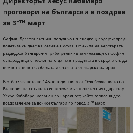
Директорът Хесус Кабайеро
проговори на български в поздрав
–
ти
за 3
март
София.
Десетки пътници получиха изненадващ подарък преди
полетите си днес на летище София. От екипа на аерогарата
раздадоха българския трибагреник на заминаващи от София
сънародници с посланието да пазят родината в сърцата си, да
помнят и ценят свободата и славната българска история.
В отбелязването на 145-та годишнина от Освобождението на
България на летището се включи и изпълнителният директор
Хесус Кабайеро, испанец по народност, който записа видео
-ти
поздравление за всички българи по повод 3
март.