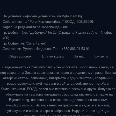
Национална информационна агенция Bgtourism.bg
Собственост на "Роял Комюникейшън" ЕООД, 205185996.
Адрес на редакцията за кореспонденция:
Гр. Добрич, бул. “Добруджа” № 28 (Сграда на Кадастъра), ет. 4, офис
406;
Гр. София, жк “Овча Купел”
Собственик: Руслан Йорданов; Тел.: +359 886 01 53 91
Общи условия
Етичен кодекс
За нас
Контакти
Съдържанието на този уеб сайт и технологиите, използвани в него, са
под закрила на Закона за авторското право и сродните му права. Всички
авторски статии, репортажи, интервюта и други текстови, графични и
видео материали, публикувани в сайта, са собственост на „Роял
Комюникейшън“ ЕООД, освен ако изрично е посочено друго. Допуска се
публикуване на текстови материали само след писмено съгласие на
Bgtourism.bg, посочване на източника и добавяне на линк към
www.bgtourism.bg. Използването на графични и видео материали,
публикувани в сайта, е строго забранено. Нарушителите ще бъдат