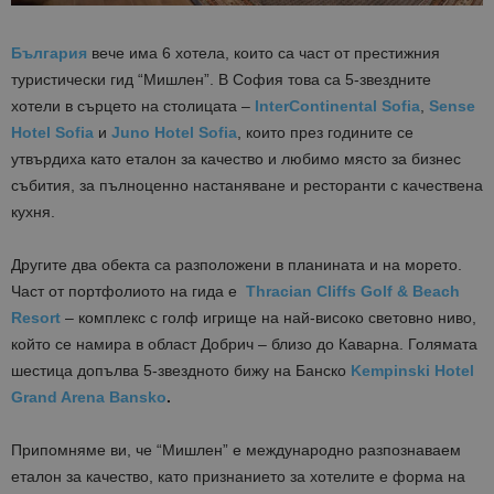
България
вече има 6 хотела, които са част от престижния
туристически гид “Мишлен”. В София това са 5-звездните
хотели в сърцето на столицата –
InterContinental Sofia
,
Sense
Hotel Sofia
и
Juno Hotel Sofia
, които през годините се
утвърдиха като еталон за качество и любимо място за бизнес
събития, за пълноценно настаняване и ресторанти с качествена
кухня.
Другите два обекта са разположени в планината и на морето.
Част от портфолиото на гида е
Thracian Cliffs Golf & Beach
Resort
– комплекс с голф игрище на най-високо световно ниво,
който се намира в област Добрич – близо до Каварна. Голямата
шестица допълва 5-звездното бижу на Банско
Kempinski Hotel
Grand Arena Bansko
.
Припомняме ви, че “Мишлен” е международно разпознаваем
еталон за качество, като признанието за хотелите е форма на