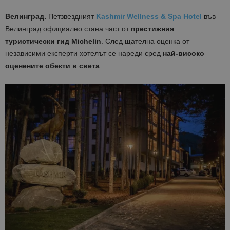
Велинград.
Петзвездният
Kashmir Wellness & Spa Hotel
във
Велинград официално стана част от
престижния
туристически гид Michelin
. След щателна оценка от
независими експерти хотелът се нареди сред
най-високо
оценените обекти в света
.