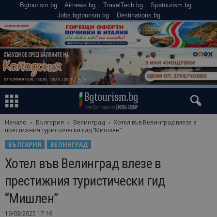
Bgtourism.bg
Airnews.bg
TravelTech.bg
Spatourism.bg
Jobs.bgtourism.bg
Destinations.bg
Начало
България
Велинград
Хотел във Велинград влезе в
престижния туристически гид “Мишлен”
БЪЛГАРИЯ
ВЕЛИНГРАД
Хотел във Велинград влезе в
престижния туристически гид
“Мишлен”
19/03/2025 17:16