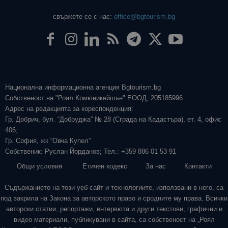
свържете се с нас:
office@bgtourism.bg
Национална информационна агенция Bgtourism.bg
Собственост на "Роял Комюникейшън" ЕООД, 205185996.
Адрес на редакцията за кореспонденция:
Гр. Добрич, бул. “Добруджа” № 28 (Сграда на Кадастъра), ет. 4, офис
406;
Гр. София, жк “Овча Купел”
Собственик: Руслан Йорданов; Тел.: +359 886 01 53 91
Общи условия
Етичен кодекс
За нас
Контакти
Съдържанието на този уеб сайт и технологиите, използвани в него, са
под закрила на Закона за авторското право и сродните му права. Всички
авторски статии, репортажи, интервюта и други текстови, графични и
видео материали, публикувани в сайта, са собственост на „Роял