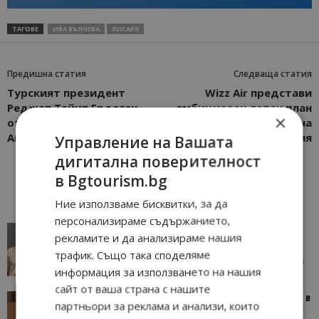
ТАГОВЕ
ИВА ВЪЛЧЕВА
ХИСАРЯ
Предишна статия
Следваща статия
Турският президент
Wizz Air представи
Реджеп Тайип Ердоган
амбициозен летен план
×
откри ново летище в
и отчете силен ръст на
Анкара
полетите от София
Управление на Вашата
дигитална поверителност
в Bgtourism.bg
Ние използваме бисквитки, за да
персонализираме съдържанието,
AI в туризма: защо камериерка може да се
рекламите и да анализираме нашия
окаже по-трудна за...
трафик. Също така споделяме
05/08/2026 08:28
AI Travel Economy с Елица Стоилова
информация за използването на нашия
сайт от ваша страна с нашите
Тим Браун: Хотелите губят пари заради грешки в
партньори за реклама и анализи, които
данните и липсващи...