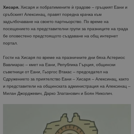
Хисаря.
Хисаря и побратимените ѝ градове – гръцкият Еани и
сръбският Алексинац, правят поредна крачка към
задълбочаване на своето партньорство. По време на
посещението на представителни групи за празниците на града
бе оповестено предстоящото създаване на общ интернет
портал.
Гости на Хисаря по време на празничните дни бяха Астериос
Вавлиарас – кмет на Еани, Република Гърция, общински
съветници от Еани, Гьоргос Втакас – председател на
Сдружението за приятелство Еани – Хисаря – Алексинац, както
и представители на общинската администрация на Алексинац –
Милан Джорджевич, Дарко Златанович и Боян Николич.