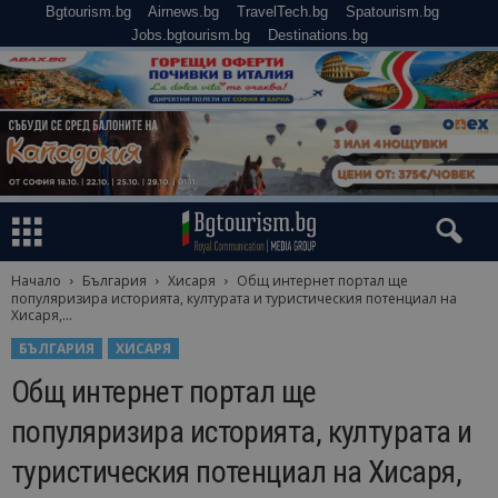
Bgtourism.bg
Airnews.bg
TravelTech.bg
Spatourism.bg
Jobs.bgtourism.bg
Destinations.bg
Начало
България
Хисаря
Общ интернет портал ще
популяризира историята, културата и туристическия потенциал на
Хисаря,...
БЪЛГАРИЯ
ХИСАРЯ
Общ интернет портал ще
популяризира историята, културата и
туристическия потенциал на Хисаря,