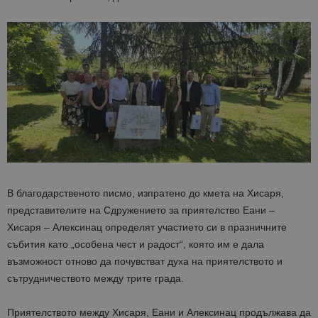
В благодарственото писмо, изпратено до кмета на Хисаря,
представителите на Сдружението за приятелство Еани –
Хисаря – Алексинац определят участието си в празничните
събития като „особена чест и радост“, която им е дала
възможност отново да почувстват духа на приятелството и
сътрудничеството между трите града.
Приятелството между Хисаря, Еани и Алексинац продължава да