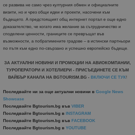
се развива не само чрез културния обмен и официалните
визити, но и чрез общи идеи и проекти, насочени към
бъдещето. А предстоящият общ интернет портал е още едно
доказателство, че когато има желание за сътрудничество и
споделени ценности, границите се превръщат във
възможности, а побратимените градове – в истински партньори
по пътя към едно по-свързано и успешно европейско бъдеще.
ЗА АКТУАЛНИ НОВИНИ И ПРОМОЦИИ НА АВИОКОМПАНИИ,
ТУРОПЕРАТОРИ И ХОТЕЛИЕРИ - ПРИСЪЕДИНЕТЕ СЕ КЪМ
ВАЙБЪР КАНАЛА НА BGTOURISM.BG -
ВКЛЮЧИ СЕ ТУК
!
Последвайте ни за още актуални новини
в
Google News
Showcase
Последвайте
Bgtourism.bg във
VIBER
Последвайте
Bgtourism.bg в
INSTAGRAM
Последвайте
Bgtourism.bg във
FACEBOOK
Последвайте
Bgtourism.bg в
YOUTUBE