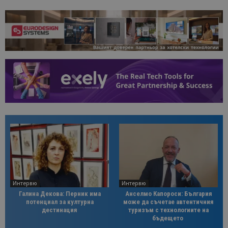
Интервю
Интервю
Галина Декова: Перник има
Анселмо Капороси: България
потенциал за културна
може да съчетае автентичния
дестинация
туризъм с технологиите на
бъдещето