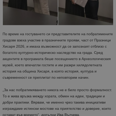
По време на гостуването си представителите на побратимените
градове взеха участие в празничните прояви, част от Празници
Хисаря 2026, и имаха възможност да се запознаят отблизо с
богатото културно-историческо наследство на града. Сред
акцентите в програмата беше посещението в Археологическия
музей, което впечатли гостите и им разкри хилядолетната
история на община Хисаря, в която история, култура и
съвременност се преплитат по неповторим начин.
„За нас побратимяването никога не е било просто формалност.
То е жива връзка между хората, обмен на идеи, традиции и
добри практики. Вярвам, че именно чрез такива инициативи
изграждаме истински мостове на приятелство и доверие, които
остават във времето“, допълни Ива Вълчева.