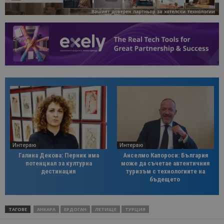
Интервю
Интервю
Галина Декова: Перник има
Анселмо Капороси: България
потенциал за културна
може да съчетае автентичния
дестинация
туризъм с технологиите на
бъдещето
ТАГОВЕ
АНКАРА
ЕРДОГАН
ЛЕТИЩЕ
ТУРЦИЯ