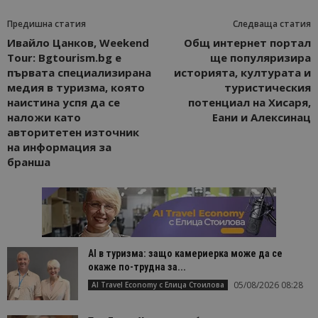
Предишна статия
Следваща статия
Ивайло Цанков, Weekend
Общ интернет портал
Tour: Bgtourism.bg е
ще популяризира
първата специализирана
историята, културата и
медия в туризма, която
туристическия
наистина успя да се
потенциал на Хисаря,
наложи като
Еани и Алексинац
авторитетен източник
на информация за
бранша
AI в туризма: защо камериерка може да се
окаже по-трудна за...
05/08/2026 08:28
AI Travel Economy с Елица Стоилова