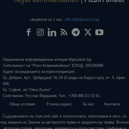
свържете се с нас:
office@bgtourism.bg
Национална информационна агенция Bgtourism.bg
Собственост на "Роял Комюникейшън" ЕООД, 205185996.
Адрес на редакцията за кореспонденция:
Гр. Добрич, бул. “Добруджа” № 28 (Сграда на Кадастъра), ет. 4, офис
406;
Гр. София, жк “Овча Купел”
Собственик: Руслан Йорданов; Тел.: +359 886 01 53 91
Общи условия
Етичен кодекс
За нас
Контакти
Съдържанието на този уеб сайт и технологиите, използвани в него, са
под закрила на Закона за авторското право и сродните му права. Всички
авторски статии, репортажи, интервюта и други текстови, графични и