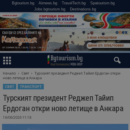
Bgtourism.bg
Airnews.bg
TravelTech.bg
Spatourism.bg
Jobs.bgtourism.bg
Destinations.bg
Начало
Свят
Турският президент Реджеп Тайип Ердоган откри
ново летище в Анкара
СВЯТ
ТРАНСПОРТ
Турският президент Реджеп Тайип
Ердоган откри ново летище в Анкара
16/06/2026 11:18