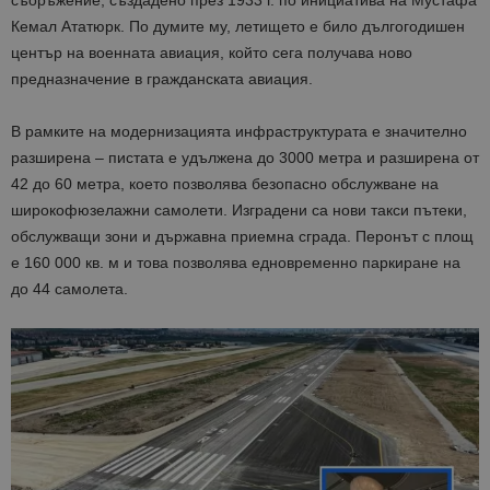
съоръжение, създадено през 1933 г. по инициатива на Мустафа
Кемал Ататюрк. По думите му, летището е било дългогодишен
център на военната авиация, който сега получава ново
предназначение в гражданската авиация.
В рамките на модернизацията инфраструктурата е значително
разширена – пистата е удължена до 3000 метра и разширена от
42 до 60 метра, което позволява безопасно обслужване на
широкофюзелажни самолети. Изградени са нови такси пътеки,
обслужващи зони и държавна приемна сграда. Перонът с площ
е 160 000 кв. м и това позволява едновременно паркиране на
до 44 самолета.