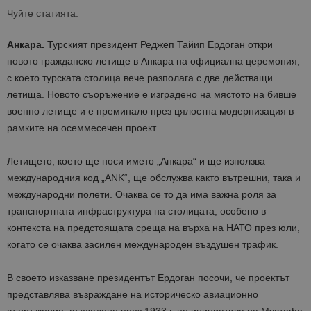
Чуйте статията:
Анкара.
Турският президент Реджеп Тайип Ердоган откри
новото гражданско летище в Анкара на официална церемония,
с което турската столица вече разполага с две действащи
летища. Новото съоръжение е изградено на мястото на бивше
военно летище и е преминало през цялостна модернизация в
рамките на осеммесечен проект.
Летището, което ще носи името „Анкара“ и ще използва
международния код „ANK“, ще обслужва както вътрешни, така и
международни полети. Очаква се то да има важна роля за
транспортната инфраструктура на столицата, особено в
контекста на предстоящата среща на върха на НАТО през юли,
когато се очаква засилен международен въздушен трафик.
В своето изказване президентът Ердоган посочи, че проектът
представлява възраждане на историческо авиационно