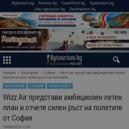
Bgtourism.bg
Airnews.bg
TravelTech.bg
Spatourism.bg
Jobs.bgtourism.bg
Destinations.bg
Начало
България
София
Wizz Air представи амбициозен летен
план и отчете силен ръст на полетите...
БЪЛГАРИЯ
СОФИЯ
ТРАНСПОРТ
Wizz Air представи амбициозен летен
план и отчете силен ръст на полетите
от София
16/06/2026 13:01