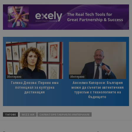
Интервю
Интервю
Галина Декова: Перник има
Анселмо Капороси: България
потенциал за културна
може да съчетае автентичния
дестинация
туризъм с технологиите на
бъдещето
ТАГОВЕ
WIZZ AIR
САЛВАТОРЕ ГАБРИЕЛЕ ИМПЕРИАЛЕ