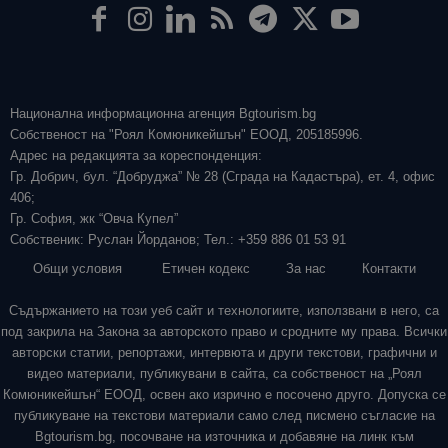
Национална информационна агенция Bgtourism.bg
Собственост на "Роял Комюникейшън" ЕООД, 205185996.
Адрес на редакцията за кореспонденция:
Гр. Добрич, бул. “Добруджа” № 28 (Сграда на Кадастъра), ет. 4, офис
406;
Гр. София, жк “Овча Купел”
Собственик: Руслан Йорданов; Тел.: +359 886 01 53 91
Общи условия
Етичен кодекс
За нас
Контакти
Съдържанието на този уеб сайт и технологиите, използвани в него, са
под закрила на Закона за авторското право и сродните му права. Всички
авторски статии, репортажи, интервюта и други текстови, графични и
видео материали, публикувани в сайта, са собственост на „Роял
Комюникейшън“ ЕООД, освен ако изрично е посочено друго. Допуска се
публикуване на текстови материали само след писмено съгласие на
Bgtourism.bg, посочване на източника и добавяне на линк към