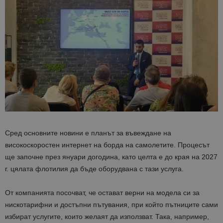
Сред основните новини е планът за въвеждане на
високоскоростен интернет на борда на самолетите. Процесът
ще започне през януари догодина, като целта е до края на 2027
г. цялата флотилия да бъде оборудвана с тази услуга.
От компанията посочват, че остават верни на модела си за
нискотарифни и достъпни пътувания, при който пътниците сами
избират услугите, които желаят да използват. Така, например,