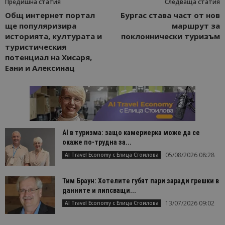
Предишна статия
Следваща статия
Общ интернет портал
Бургас става част от нов
ще популяризира
маршрут за
историята, културата и
поклоннически туризъм
туристическия
потенциал на Хисаря,
Еани и Алексинац
AI в туризма: защо камериерка може да се
окаже по-трудна за...
05/08/2026 08:28
AI Travel Economy с Елица Стоилова
Тим Браун: Хотелите губят пари заради грешки в
данните и липсващи...
13/07/2026 09:02
AI Travel Economy с Елица Стоилова