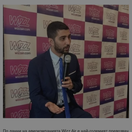
По данни на авиокомпанията Wizz Air е най-големият превозвач