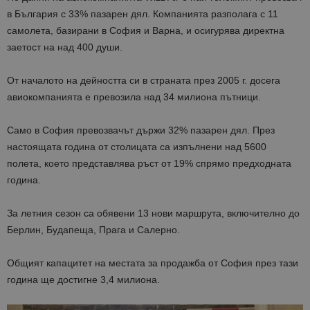
в България с 33% пазарен дял. Компанията разполага с 11
самолета, базирани в София и Варна, и осигурява директна
заетост на над 400 души.
От началото на дейността си в страната през 2005 г. досега
авиокомпанията е превозила над 34 милиона пътници.
Само в София превозвачът държи 32% пазарен дял. През
настоящата година от столицата са изпълнени над 5600
полета, което представлява ръст от 19% спрямо предходната
година.
За летния сезон са обявени 13 нови маршрута, включително до
Берлин, Будапеща, Прага и Салерно.
Общият капацитет на местата за продажба от София през тази
година ще достигне 3,4 милиона.