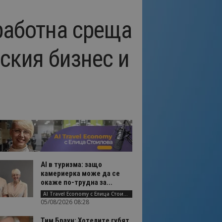
работна среща
ския бизнес и
AI в туризма: защо
камериерка може да се
окаже по-трудна за...
AI Travel Economy с Елица Стоилова
05/08/2026 08:28
Тим Браун: Хотелите губят