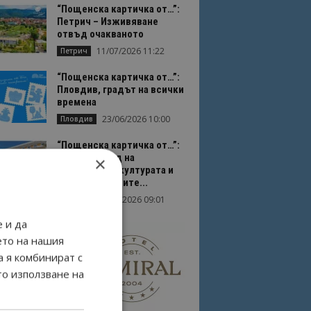
“Пощенска картичка от…”:
Петрич – Изживяване
отвъд очакваното
11/07/2026 11:22
Петрич
“Пощенска картичка от…”:
Пловдив, градът на всички
времена
23/06/2026 10:00
Пловдив
“Пощенска картичка от…”:
Перник – град на
×
традициите, културата и
вдъхновяващите...
17/06/2026 09:01
Перник
 и да
ето на нашия
а я комбинират с
то използване на