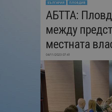
БЪЛГАРИЯ
ПЛОВДИВ
Н
АБТТА: Пловд
а
й
-
между предст
в
а
ж
местната вла
н
о
т
04/11/2023 07:41
о
о
т
т
у
р
и
з
м
а
!