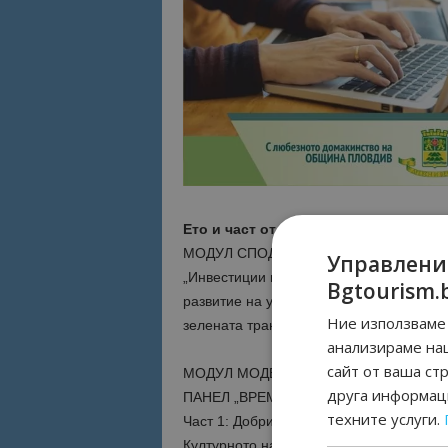
Ето и част от модулите:
МОДУЛ СПОДЕЛЕНА ОТГОВОРНОСТ
Управлени
„Инвестиции в устойчиво бъдеще“ – чре
Bgtourism.
развитие на устойчива културно-турист
Ние използваме 
зелената трансформация да постигнем п
анализираме на
сайт от ваша ст
МОДУЛ МОДЕРНО И УСТОЙЧИВО ТУР
друга информаци
ПАНЕЛ „ВРЕМЕ ЗА СПОДЕЛЯНЕ“
техните услуги.
Част 1: Добри практики
Културното наследство като туристичес