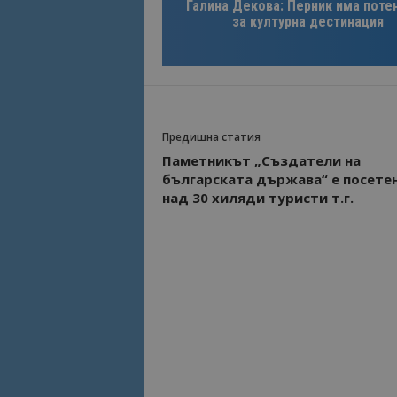
Галина Декова: Перник има поте
за културна дестинация
Предишна статия
Паметникът „Създатели на
българската държава“ e посетен
над 30 хиляди туристи т.г.