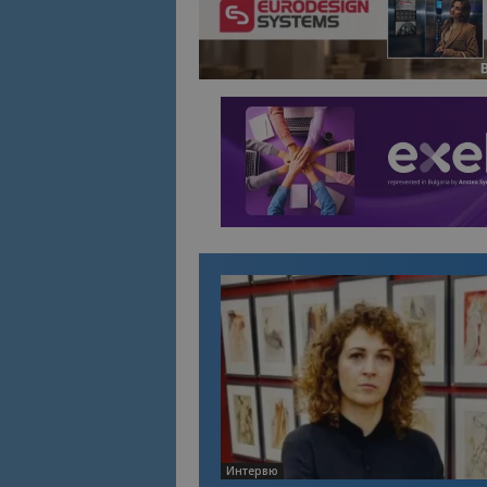
Име
Име
sc_is_visitor_uniq
is_visitor_unique
is_unique
_ga_B09EBBY8PY
_ga_WXPDN4HSCV
_ga_FK650GXHRZ
_ga
Интервю