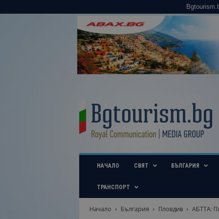
Bgtourism.
B
g
t
o
u
r
i
НАЧАЛО
СВЯТ
БЪЛГАРИЯ
s
m
.
ТРАНСПОРТ
b
g
Начало
България
Пловдив
АБТТА: П
–