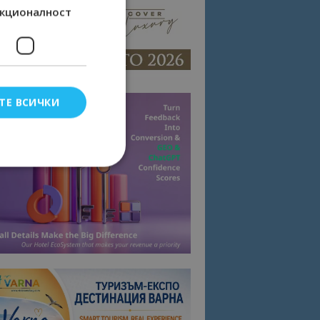
кционалност
ТЕ ВСИЧКИ
елско влизане и
тки.
омните съгласието
квитки на сайта.