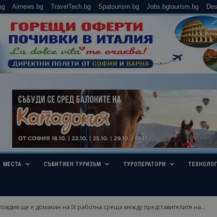
bg
Airnews.bg
TravelTech.bg
Spatourism.bg
Jobs.bgtourism.bg
Des
МЕСТА
СЪБИТИЕН ТУРИЗЪМ
ТУРОПЕРАТОРИ
ТЕХНОЛО
ловдив ще е домакин на IX работна среща между представителите на...