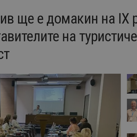
ив ще е домакин на IX 
авителите на туристиче
ст