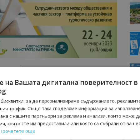
е на Вашата дигитална поверителност в
з инвестиции в образование и умения, в иновации и
bg
ическа инфраструктура, а също и ускоряване на
бисквитки, за да персонализираме съдържанието, рекламите
о-качествен и разпознаваем туристически продукт.
шия трафик. Също така споделяме информация за използван
рана с нашите партньори за реклама и анализи, които може д
ИСТИЧЕСКО РАЗВИТИЕ
я, която сте им предоставили или която са събрали от ваше
Прочетете още
ки ресурс и принос към местната икономика