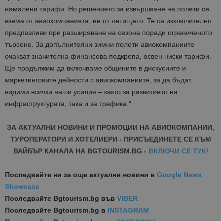
намалени тарифи. Но решението за извършване на полети се
взема от авиокомпанията, не от летището. Те са изключително
предпазливи при разширяване на сезона поради ограниченото
търсене. За допълнителни зимни полети авиокомпаниите
очакват значителна финансова подкрепа, освен ниски тарифи.
Ще продължим да включваме общините в дискусиите и
маркетинговите дейности с авиокомпаниите, за да бъдат
видими всички наши усилия – както за развитието на
инфраструктурата, така и за трафика.“
ЗА АКТУАЛНИ НОВИНИ И ПРОМОЦИИ НА АВИОКОМПАНИИ,
ТУРОПЕРАТОРИ И ХОТЕЛИЕРИ - ПРИСЪЕДИНЕТЕ СЕ КЪМ
ВАЙБЪР КАНАЛА НА BGTOURISM.BG -
ВКЛЮЧИ СЕ ТУК
!
Последвайте ни за още актуални новини
в
Google News
Showcase
Последвайте
Bgtourism.bg във
VIBER
Последвайте
Bgtourism.bg в
INSTAGRAM