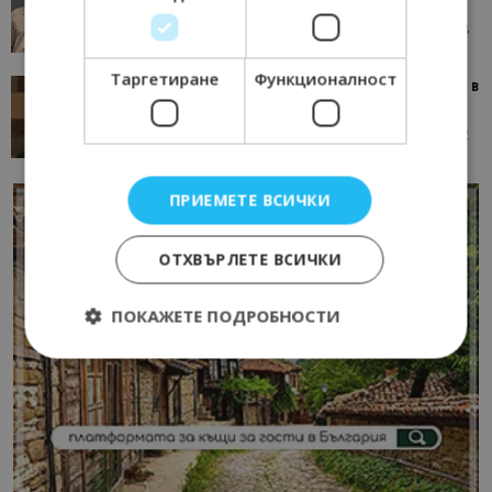
окаже по-трудна за...
05/08/2026 08:28
AI Travel Economy с Елица Стоилова
Таргетиране
Функционалност
Тим Браун: Хотелите губят пари заради грешки в
данните и липсващи...
13/07/2026 09:02
AI Travel Economy с Елица Стоилова
ПРИЕМЕТЕ ВСИЧКИ
ОТХВЪРЛЕТЕ ВСИЧКИ
ПОКАЖЕТЕ ПОДРОБНОСТИ
Строго необходимо
Ефективност
Таргетиране
Функционалност
Строго необходимите бисквитки позволяват
основната функционалност на уебсайта, като