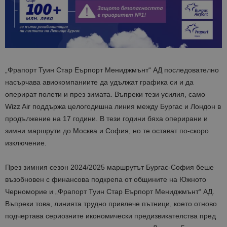
„Фрапорт Туин Стар Еърпорт Мениджмънт“ АД последователно
насърчава авиокомпаниите да удължат графика си и да
оперират полети и през зимата. Въпреки тези усилия, само
Wizz Air поддържа целогодишна линия между Бургас и Лондон в
продължение на 17 години. В тези години бяха оперирани и
зимни маршрути до Москва и София, но те остават по-скоро
изключение.
През зимния сезон 2024/2025 маршрутът Бургас-София беше
възобновен с финансова подкрепа от общините на Южното
Черноморие и „Фрапорт Туин Стар Еърпорт Мениджмънт“ АД.
Въпреки това, линията трудно привлече пътници, което отново
подчертава сериозните икономически предизвикателства пред