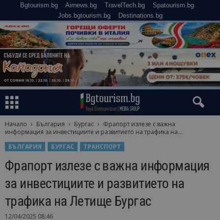
Bgtourism.bg
Airnews.bg
TravelTech.bg
Spatourism.bg
Jobs.bgtourism.bg
Destinations.bg
Начало
България
Бургас
Фрапорт излезе с важна
информация за инвестициите и развитието на трафика на...
БЪЛГАРИЯ
БУРГАС
ТРАНСПОРТ
Фрапорт излезе с важна информация
за инвестициите и развитието на
трафика на Летище Бургас
12/04/2025 08:46