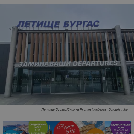
Летище Бургас/Снимка Руслан Йорданов, Bgtourism.bg