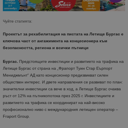
Чуйте статията:
Проектът за рехабилитация на пистата на Летище Бургас е
ключова част от ангажимента на концесионера към
безопасността, региона и всички пътници
Бургас.
Предстоящите инвестиции и развитието на трафика на
Летище Бургас от страна на „Фрапорт Туин Стар Еърпорт
Мениджмънт“ АД като концесионер предизвикват силен
обществен интерес. И двете направления се развиват по план:
значителни инвестиции са вече в ход, а Летище Бургас очаква
ръст от 12% на пътникопотока през 2025 г. Инвестициите и
развитието на трафика се координират на най-високо
професионално ниво с международния летищен оператор –
Fraport Group.