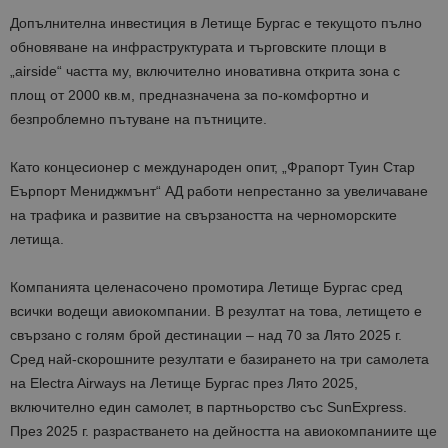
Допълнителна инвестиция в Летище Бургас е текущото пълно
обновяване на инфраструктурата и търговските площи в
„airside“ частта му, включително иновативна открита зона с
площ от 2000 кв.м, предназначена за по-комфортно и
безпроблемно пътуване на пътниците.
Като концесионер с международен опит, „Фрапорт Туин Стар
Еърпорт Мениджмънт“ АД работи непрестанно за увеличаване
на трафика и развитие на свързаността на черноморските
летища.
Компанията целенасочено промотира Летище Бургас сред
всички водещи авиокомпании. В резултат на това, летището е
свързано с голям брой дестинации – над 70 за Лято 2025 г.
Сред най-скорошните резултати е базирането на три самолета
на Electra Airways на Летище Бургас през Лято 2025,
включително един самолет, в партньорство със SunExpress.
През 2025 г. разрастването на дейността на авиокомпаниите ще