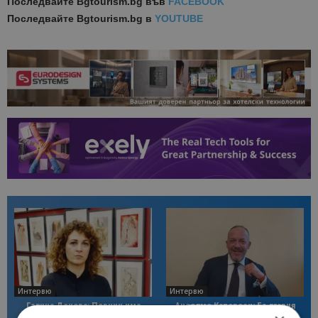
Последвайте
Bgtourism.bg във
FACEBOOK
Последвайте
Bgtourism.bg в
YOUTUBE
Интервю
Интервю
Галина Декова: Перник има
Анселмо Капороси: България
потенциал за културна
може да съчетае автентичния