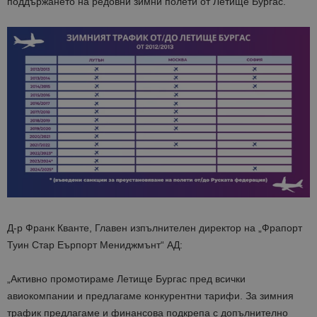
поддържането на редовни зимни полети от Летище Бургас.
Д-р Франк Кванте, Главен изпълнителен директор на „Фрапорт
Туин Стар Еърпорт Мениджмънт“ АД:
„Активно промотираме Летище Бургас пред всички
авиокомпании и предлагаме конкурентни тарифи. За зимния
трафик предлагаме и финансова подкрепа с допълнително