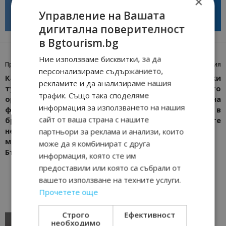
×
дестинация
туризъм с технологиите на
Управление на Вашата
бъдещето
дигитална поверителност
в Bgtourism.bg
Ние използваме бисквитки, за да
Предишна статия
Следваща статия
персонализираме съдържанието,
Катедра „Икономика на
Конкурс за детски
рекламите и да анализираме нашия
туризма“ при УНСС
разказ “Моето
трафик. Също така споделяме
организира бизнес
пътешествие”: Една
информация за използването на нашия
форум „Глобални
коледна приказка в
сайт от ваша страна с нашите
брандове срещу
памет на тате
независими хотели – кой
партньори за реклама и анализи, които
модел е по-устойчив за
може да я комбинират с друга
България?”
информация, която сте им
предоставили или която са събрали от
вашето използване на техните услуги.
Прочетете още
Строго
Ефективност
AI в туризма: защо камериерка може да се
необходимо