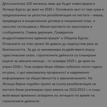
Допълнителни 100 милиона лева ще бъдат инвестирани в
Летище Бургас до края на 2026 г. Основната част от тази сума е
предназначена за цялостна рехабилитация на пистата – мярка,
предвидена в концесионния договор и генералния план, и
напълно съгласувана с Министерството на транспорта и
съобщенията, Главна дирекция „Гражданска
въздухоплавателна администрация“ и Община Бургас.
Отлагането на този проект би довело до недопустим риск за
безопасността. За да се минимизира въздействието върху
туристическия сезон, строителните дейности са планирани
изцяло за зимните месеци – от ноември 2025 г. до края на
април 2026 г. Този график беше обявен публично почти година
по-рано, с цел максимална прозрачност и навременно
информиране на обществеността и авиокомпаниите. На
Летище Варна подобен проект за пълна рехабилитация на
пистата беше реализиран през зимата на 2011/2012 г. и също
включваше временно затваряне на летището по време на
строителните дейности.