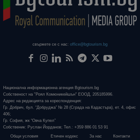
свържете се с нас:
office@bgtourism.bg
Национална информационна агенция Bgtourism.bg
Собственост на "Роял Комюникейшън" ЕООД, 205185996.
Адрес на редакцията за кореспонденция:
Гр. Добрич, бул. “Добруджа” № 28 (Сграда на Кадастъра), ет. 4, офис
406;
Гр. София, жк “Овча Купел”
Собственик: Руслан Йорданов; Тел.: +359 886 01 53 91
Общи условия
Етичен кодекс
За нас
Контакти