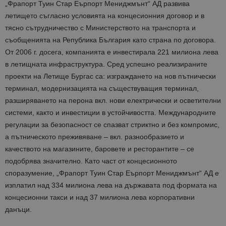
„Фрапорт Туин Стар Еърпорт Мениджмънт“ АД развива
летището съгласно условията на концесионния договор и в
тясно сътрудничество с Министерството на транспорта и
съобщенията на Република България като страна по договора.
От 2006 г. досега, компанията е инвестирала 221 милиона лева
в летищната инфраструктура. Сред успешно реализираните
проекти на Летище Бургас са: изграждането на нов пътнически
терминал, модернизацията на съществуващия терминал,
разширяването на перона вкл. нови електрически и осветителни
системи, както и инвестиции в устойчивостта. Международните
регулации за безопасност се спазват стриктно и без компромис,
а пътническото преживяване – вкл. разнообразието и
качеството на магазините, баровете и ресторантите – се
подобрява значително. Като част от концесионното
споразумение, „Фрапорт Туин Стар Еърпорт Мениджмънт“ АД е
изплатил над 334 милиона лева на държавата под формата на
концесионни такси и над 37 милиона лева корпоративни
данъци.