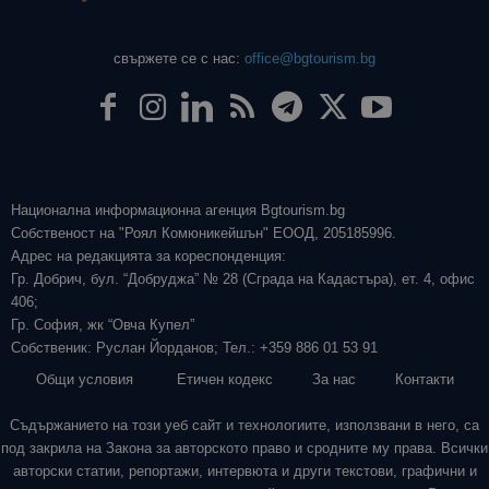
свържете се с нас:
office@bgtourism.bg
Национална информационна агенция Bgtourism.bg
Собственост на "Роял Комюникейшън" ЕООД, 205185996.
Адрес на редакцията за кореспонденция:
Гр. Добрич, бул. “Добруджа” № 28 (Сграда на Кадастъра), ет. 4, офис
406;
Гр. София, жк “Овча Купел”
Собственик: Руслан Йорданов; Тел.: +359 886 01 53 91
Общи условия
Етичен кодекс
За нас
Контакти
Съдържанието на този уеб сайт и технологиите, използвани в него, са
под закрила на Закона за авторското право и сродните му права. Всички
авторски статии, репортажи, интервюта и други текстови, графични и