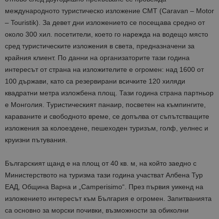
международното туристическо изложение CMT (Caravan – Motor
– Touristik). За девет дни изложението се посещава средно от
около 300 хил. посетители, което го нарежда на водещо място
сред туристическите изложения в света, предназначени за
крайния клиент. По данни на организаторите тази година
интересът от страна на изложителите е огромен: над 1600 от
100 държави, като са резервирани всичките 120 хиляди
квадратни метра изложбена площ. Тази година страна партньор
е Монголия. Туристическият панаир, посветен на къмпингите,
караваните и свободното време, се допълва от съпътстващите
изложения за колоездене, пешеходен туризъм, голф, уелнес и
круизни пътувания.
Българският щанд е на площ от 40 кв. м, на който заедно с
Министерството на туризма тази година участват Албена Тур
ЕАД, Община Варна и „Camperisimo“. През първия уикенд на
изложението интересът към България е огромен. Запитванията
са основно за морски почивки, възможности за обиколни