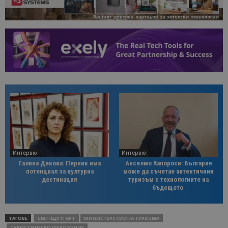
Интервю
Интервю
Галина Декова: Перник има
Анселмо Капороси: България
потенциал за културна
може да съчетае автентичния
дестинация
туризъм с технологиите на
бъдещето
ТАГОВЕ
CMT-ЩУТГАРТ
МИНИСТЕРСТВО НА ТУРИЗМА
ТУРИСТИЧЕСКО ИЗЛОЖЕНИЕ