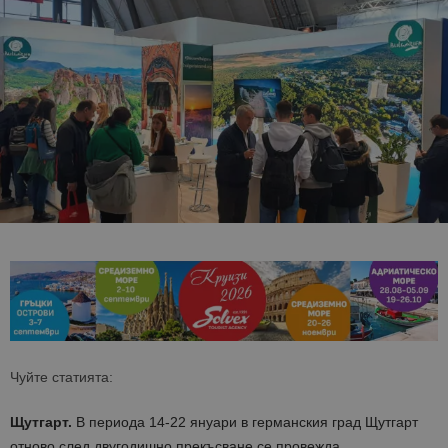
Чуйте статията:
Щутгарт.
В периода 14-22 януари в германския град Щутгарт
отново след двугодишно прекъсване се провежда