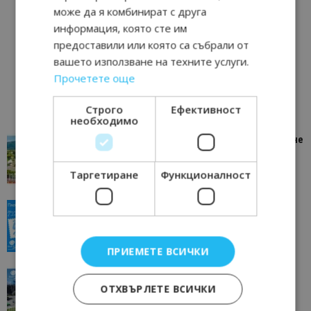
може да я комбинират с друга
информация, която сте им
предоставили или която са събрали от
вашето използване на техните услуги.
Прочетете още
Строго
Ефективност
необходимо
“Пощенска картичка от…”: Петрич – Изживяване
отвъд очакваното
11/07/2026 11:22
Петрич
Таргетиране
Функционалност
“Пощенска картичка от…”: Пловдив, градът на
всички времена
23/06/2026 10:00
Пловдив
ПРИЕМЕТЕ ВСИЧКИ
“Пощенска картичка от…”: Перник – град на
традициите, културата и вдъхновяващите...
ОТХВЪРЛЕТЕ ВСИЧКИ
17/06/2026 09:01
Перник