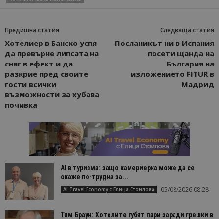
Предишна статия
Следваща статия
Хотелиер в Банско успя
Посланикът ни в Испания
да превърне липсата на
посети щанда на
сняг в ефект и да
България на
разкрие пред своите
изложението FITUR в
гости всички
Мадрид
възможности за хубава
почивка
AI в туризма: защо камериерка може да се
окаже по-трудна за...
05/08/2026 08:28
AI Travel Economy с Елица Стоилова
Тим Браун: Хотелите губят пари заради грешки в