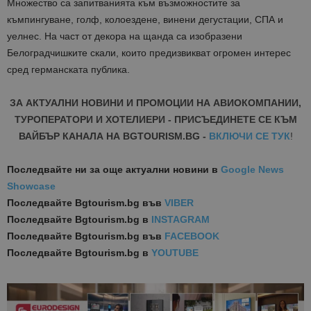
Множество са запитванията към възможностите за
къмпингуване, голф, колоездене, винени дегустации, СПА и
уелнес. На част от декора на щанда са изобразени
Белоградчишките скали, които предизвикват огромен интерес
сред германската публика.
ЗА АКТУАЛНИ НОВИНИ И ПРОМОЦИИ НА АВИОКОМПАНИИ,
ТУРОПЕРАТОРИ И ХОТЕЛИЕРИ - ПРИСЪЕДИНЕТЕ СЕ КЪМ
ВАЙБЪР КАНАЛА НА BGTOURISM.BG -
ВКЛЮЧИ СЕ ТУК
!
Последвайте ни за още актуални новини
в
Google News
Showcase
Последвайте
Bgtourism.bg във
VIBER
Последвайте
Bgtourism.bg в
INSTAGRAM
Последвайте
Bgtourism.bg във
FACEBOOK
Последвайте
Bgtourism.bg в
YOUTUBE