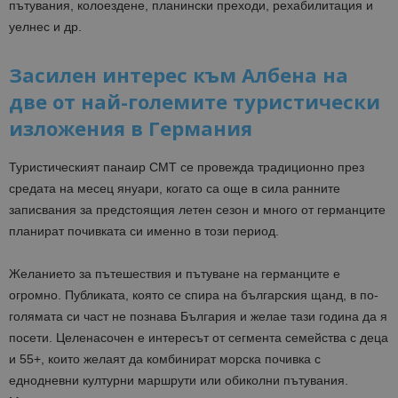
пътувания, колоездене, планински преходи, рехабилитация и
уелнес и др.
Засилен интерес към Албена на
две от най-големите туристически
изложения в Германия
Туристическият панаир CMT се провежда традиционно през
средата на месец януари, когато са още в сила ранните
записвания за предстоящия летен сезон и много от германците
планират почивката си именно в този период.
Желанието за пътешествия и пътуване на германците е
огромно. Публиката, която се спира на българския щанд, в по-
голямата си част не познава България и желае тази година да я
посети. Целенасочен е интересът от сегмента семейства с деца
и 55+, които желаят да комбинират морска почивка с
еднодневни културни маршрути или обиколни пътувания.