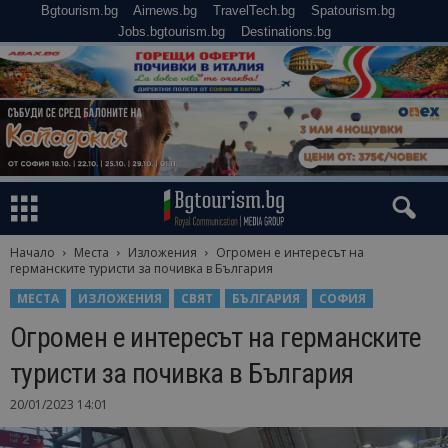
Bgtourism.bg
Airnews.bg
TravelTech.bg
Spatourism.bg
Jobs.bgtourism.bg
Destinations.bg
Начало
Места
Изложения
Огромен е интересът на
германските туристи за почивка в България
МЕСТА
ИЗЛОЖЕНИЯ
СВЯТ
БЪЛГАРИЯ
СОФИЯ
Огромен е интересът на германските
туристи за почивка в България
20/01/2023 14:01