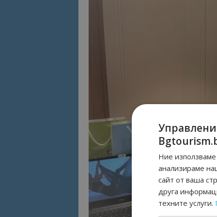
Управлени
Bgtourism.
Ние използваме 
анализираме на
сайт от ваша ст
друга информаци
техните услуги.