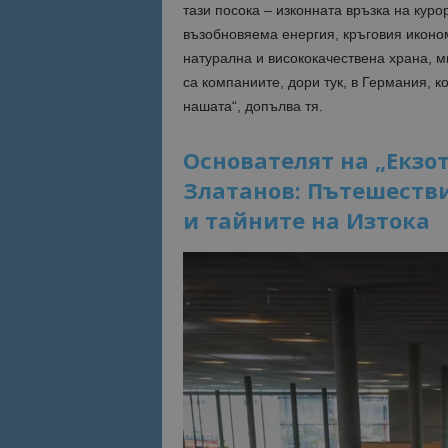
тази посока – изконната връзка на куро
възобновяема енергия, кръговия иконо
натурална и висококачествена храна, м
са компаниите, дори тук, в Германия, к
нашата“, допълва тя.
Основателят на „Екзо
Златанов: Пътешеств
и тайните на Изтока