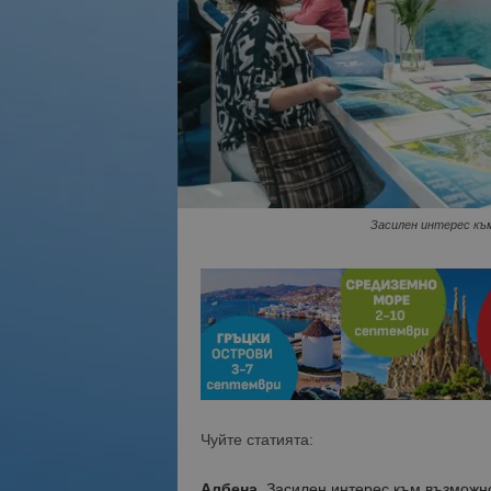
Засилен интерес къ
Чуйте статията:
Албена.
Засилен интерес към възможнос