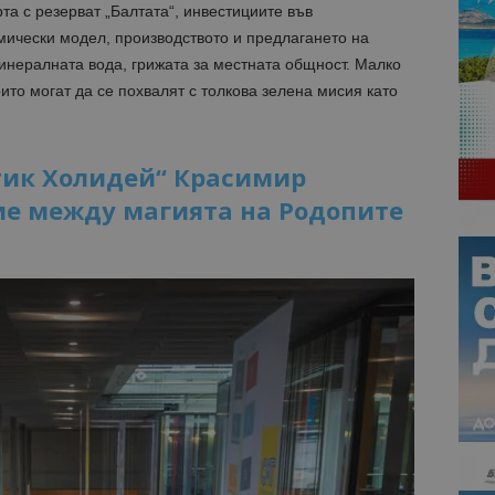
рта с резерват „Балтата“, инвестициите във
мически модел, производството и предлагането на
инералната вода, грижата за местната общност. Малко
оито могат да се похвалят с толкова зелена мисия като
тик Холидей“ Красимир
ие между магията на Родопите