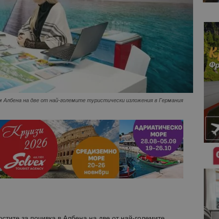
м Албена на две от най-големите туристически изложения в Германия
тите за почивка в Албена на две от най-големите