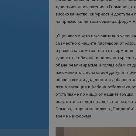
туристически изложения в Германия, о
високо качество, сигурност и достъпен
на приключилия тази седмица форум Re
„Оценяваме като изключително успешно
съвместно с нашите партньори от Allto
и разпознаваемо за гости от Германия.
курортът е обичана и нарочно търсена
обаче реализирахме и голям обем от ди
изложението с ясната цел да купят поч
обаче с всички дадености и добавената
лятна ваканция в Албена отбелязаха отч
отстъпваме по нищо от нашите гръцки, т
резултати са плод на адекватен маркет
Гюмова, старши мениджър „Продажби“ в
време на форума.