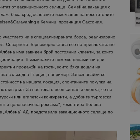
тчитат от ваканционното селище. Семейна ваканция с
 плаж, бяха сред основните изисквания на посетителите
isen&Caravaning в Кемниц, провинция Саксония.
 участието ни в специализираната борса, реализирано
urs. Северното Черноморие става все по-привлекателно
 Албена има завиден брой постоянни клиенти, за които
 дестинация. В изминалите няколко динамични дни
ректни продажби на гости, които бяха дошли на
ивка в съседна Гърция, например. Запознавайки се
 стойност на нашата локация, спонтанните покупки на
етлив ръст. За нас това е ясен сигнал и оценка, че не
урски или египетски конкуренти, а добрите търговски
инг и целенасочена реклама“, коментира Велина
 „Албена“ АД, представила ваканционното селище по