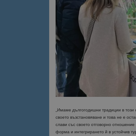
Име
Име
sc_is_visitor_uniq
is_visitor_unique
is_unique
_ga_B09EBBY8PY
_ga_WXPDN4HSCV
_ga_FK650GXHRZ
_ga
„Имаме дългогодишни традиции в този с
своето възстановяване и това не е ост
слави със своето отговорно отношение 
форма и интегрирането й в устойчив тур