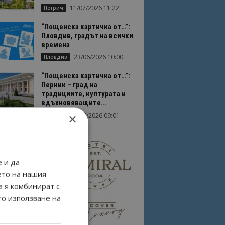
11/07/2026 11:22
Петрич
“Пощенска картичка от…”:
Пловдив, градът на всички
времена
23/06/2026 10:00
Пловдив
“Пощенска картичка от…”:
Перник – град на
традициите, културата и
вдъхновяващите...
×
17/06/2026 09:01
Перник
 и да
ето на нашия
а я комбинират с
то използване на