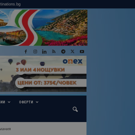
tinations.bg
ГИИ
ОФЕРТИ
рмания