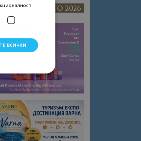
кционалност
ТЕ ВСИЧКИ
елско влизане и
тки.
омните съгласието
квитки на сайта.