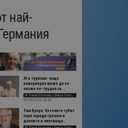
т най-
 Германия
AI в туризма: защо
камериерка може да се
окаже по-трудна за...
AI Travel Economy с Елица Стоилова
05/08/2026 08:28
Тим Браун: Хотелите губят
пари заради грешки в
данните и липсващи...
AI Travel Economy с Елица Стоилова