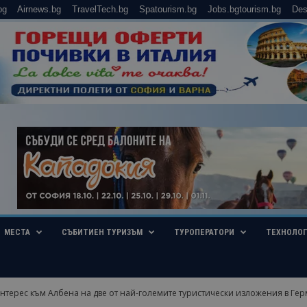
bg
Airnews.bg
TravelTech.bg
Spatourism.bg
Jobs.bgtourism.bg
Des
МЕСТА
СЪБИТИЕН ТУРИЗЪМ
ТУРОПЕРАТОРИ
ТЕХНОЛО
нтерес към Албена на две от най-големите туристически изложения в Ге