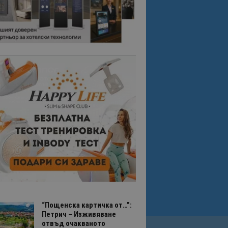
“Пощенска картичка от…”:
Петрич – Изживяване
отвъд очакваното