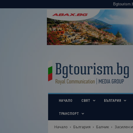
Bgtourism.
B
g
t
o
u
r
i
НАЧАЛО
СВЯТ
БЪЛГАРИЯ
s
m
.
ТРАНСПОРТ
b
g
Начало
България
Балчик
Засилен и
–