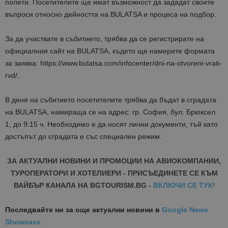
полети. Посетителите ще имат възможност да зададат своите
въпроси относно дейността на BULATSA и процеса на подбор.
За да участвате в събитието, трябва да се регистрирате на
официалния сайт на BULATSA, където ще намерите формата
за заявка: https://www.bulatsa.com/infocenter/dni-na-otvoreni-vrati-
rvd/.
В деня на събитието посетителите трябва да бъдат в сградата
на BULATSA, намираща се на адрес: гр. София, бул. Брюксел
1, до 9:15 ч. Необходимо е да носят лични документи, тъй като
достъпът до сградата е със специален режим.
ЗА АКТУАЛНИ НОВИНИ И ПРОМОЦИИ НА АВИОКОМПАНИИ,
ТУРОПЕРАТОРИ И ХОТЕЛИЕРИ - ПРИСЪЕДИНЕТЕ СЕ КЪМ
ВАЙБЪР КАНАЛА НА BGTOURISM.BG -
ВКЛЮЧИ СЕ ТУК
!
Последвайте ни за още актуални новини
в
Google News
Showcase