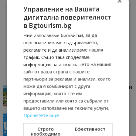
×
Управление на Вашата
дигитална поверителност
в Bgtourism.bg
Ние използваме бисквитки, за да
персонализираме съдържанието,
рекламите и да анализираме нашия
трафик. Също така споделяме
информация за използването на нашия
сайт от ваша страна с нашите
партньори за реклама и анализи, които
може да я комбинират с друга
“Пощенска картичка от…”: Петрич – Изживяване
информация, която сте им
отвъд очакваното
предоставили или която са събрали от
11/07/2026 11:22
Петрич
вашето използване на техните услуги.
Прочетете още
“Пощенска картичка от…”: Пловдив, градът на
всички времена
Строго
Ефективност
23/06/2026 10:00
Пловдив
необходимо