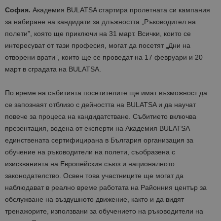
София.
Академия BULATSA стартира пролетната си кампания
за набиране на кандидати за длъжността „Ръководител на
полети”, която ще приключи на 31 март. Всички, които се
интересуват от тази професия, могат да посетят „Дни на
отворени врати”, които ще се проведат на 17 февруари и 20
март в сградата на BULATSA.
По време на събитията посетителите ще имат възможност да
се запознаят отблизо с дейността на BULATSA и да научат
повече за процеса на кандидатстване. Събитието включва
презентация, водена от експерти на Академия BULATSA –
единствената сертифицирана в България организация за
обучение на ръководители на полети, съобразена с
изискванията на Европейския съюз и националното
законодателство. Освен това участниците ще могат да
наблюдават в реално време работата на Районния център за
обслужване на въздушното движение, както и да видят
тренажорите, използвани за обучението на ръководители на