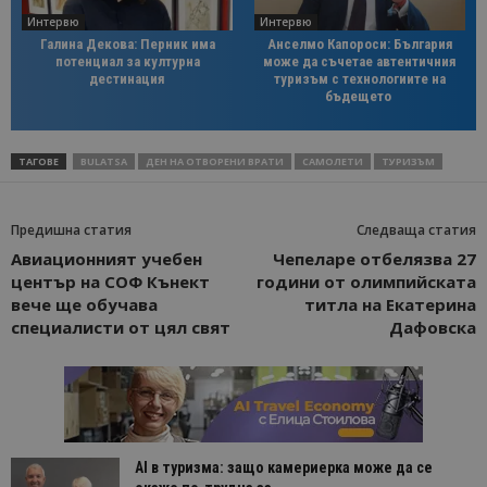
Интервю
Интервю
Галина Декова: Перник има
Анселмо Капороси: България
потенциал за културна
може да съчетае автентичния
дестинация
туризъм с технологиите на
бъдещето
ТАГОВЕ
BULATSA
ДЕН НА ОТВОРЕНИ ВРАТИ
САМОЛЕТИ
ТУРИЗЪМ
Предишна статия
Следваща статия
Авиационният учебен
Чепеларе отбелязва 27
център на СОФ Кънект
години от олимпийската
вече ще обучава
титла на Екатерина
специалисти от цял свят
Дафовска
AI в туризма: защо камериерка може да се