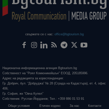
свържете се с нас:
office@bgtourism.bg
Национална информационна агенция Bgtourism.bg
Собственост на "Роял Комюникейшън" ЕООД, 205185996.
Адрес на редакцията за кореспонденция:
Гр. Добрич, бул. “Добруджа” № 28 (Сграда на Кадастъра), ет. 4, офис
406;
Гр. София, жк “Овча Купел”
Собственик: Руслан Йорданов; Тел.: +359 886 01 53 91
Общи условия
Етичен кодекс
За нас
Контакти