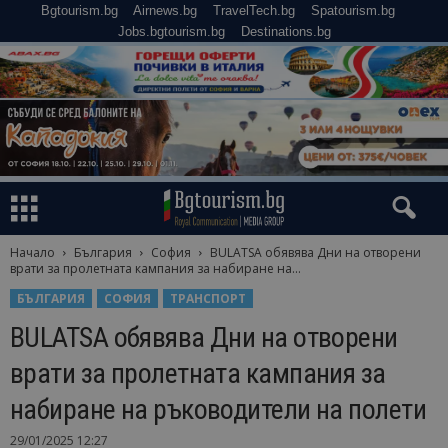
Bgtourism.bg
Airnews.bg
TravelTech.bg
Spatourism.bg
Jobs.bgtourism.bg
Destinations.bg
Начало
България
София
BULATSA обявява Дни на отворени
врати за пролетната кампания за набиране на...
БЪЛГАРИЯ
СОФИЯ
ТРАНСПОРТ
BULATSA обявява Дни на отворени
врати за пролетната кампания за
набиране на ръководители на полети
29/01/2025 12:27