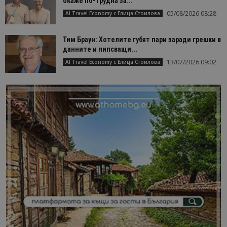
окаже по-трудна за...
05/08/2026 08:28
AI Travel Economy с Елица Стоилова
Тим Браун: Хотелите губят пари заради грешки в
данните и липсващи...
13/07/2026 09:02
AI Travel Economy с Елица Стоилова