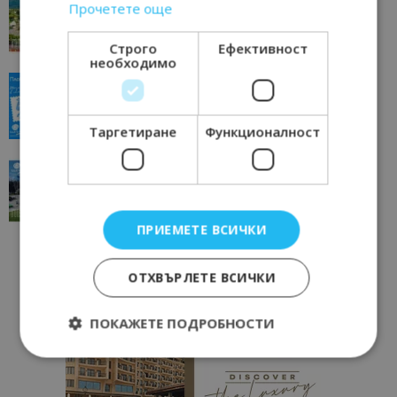
Прочетете още
отвъд очакваното
11/07/2026 11:22
Петрич
Строго
Ефективност
необходимо
“Пощенска картичка от…”: Пловдив, градът на
всички времена
23/06/2026 10:00
Пловдив
Таргетиране
Функционалност
“Пощенска картичка от…”: Перник – град на
традициите, културата и вдъхновяващите...
17/06/2026 09:01
Перник
ПРИЕМЕТЕ ВСИЧКИ
ОТХВЪРЛЕТЕ ВСИЧКИ
ПОКАЖЕТЕ ПОДРОБНОСТИ
Строго необходимо
Ефективност