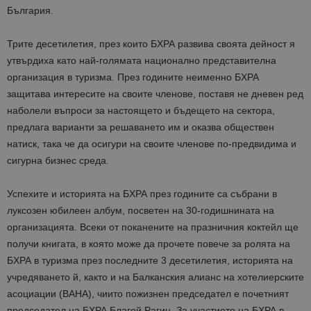
България.
Трите десетилетия, през които БХРА развива своята дейност я
утвърдиха като най-голямата национално представителна
организация в туризма. През годините неименно БХРА
защитава интересите на своите членове, поставя не дневен ред
наболели въпроси за настоящето и бъдещето на сектора,
предлага варианти за решаването им и оказва обществен
натиск, така че да осигури на своите членове по-предвидима и
сигурна бизнес среда.
Успехите и историята на БХРА през годините са събрани в
луксозен юбилеен албум, посветен на 30-годишнината на
организацията. Всеки от поканените на празничния коктейл ще
получи книгата, в която може да
прочете повече за ролята на
БХРА в туризма през последните 3 десетилетия, историята на
учредяването й, както и на
Балканския алианс на хотелиерските
асоциации (BAHA), чиито пожизнен председател е почетният
председател на БХРА Благой Рагин. За участието на БХРА в