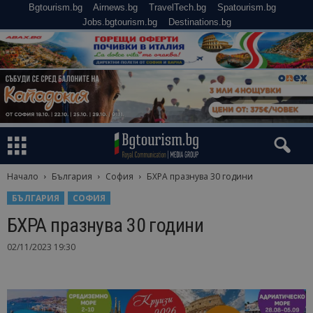
Bgtourism.bg
Airnews.bg
TravelTech.bg
Spatourism.bg
Jobs.bgtourism.bg
Destinations.bg
Начало
България
София
БХРА празнува 30 години
БЪЛГАРИЯ
СОФИЯ
БХРА празнува 30 години
02/11/2023 19:30