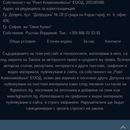
Собственост на "Роял Комюникейшън" ЕООД, 205185996.
Адрес на редакцията за кореспонденция:
Гр. Добрич, бул. “Добруджа” № 28 (Сграда на Кадастъра), ет. 4, офис
406;
Гр. София, жк “Овча Купел”
Собственик: Руслан Йорданов; Тел.: +359 886 01 53 91
Общи условия
Етичен кодекс
За нас
Контакти
Съдържанието на този уеб сайт и технологиите, използвани в него, са
под закрила на Закона за авторското право и сродните му права. Всички
авторски статии, репортажи, интервюта и други текстови, графични и
видео материали, публикувани в сайта, са собственост на „Роял
Комюникейшън“ ЕООД, освен ако изрично е посочено друго. Допуска се
публикуване на текстови материали само след писмено съгласие на
Bgtourism.bg, посочване на източника и добавяне на линк към
www.bgtourism.bg. Използването на графични и видео материали,
публикувани в сайта, е строго забранено. Нарушителите ще бъдат
санкционирани с цялата строгост на закона.