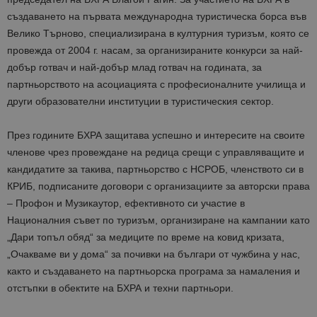
създаването на първата международна туристическа борса във
Велико Търново, специализирана в културния туризъм, която се
провежда от 2004 г. насам, за организираните конкурси за най-
добър готвач и най-добър млад готвач на годината, за
партньорството на асоциацията с професионалните училища и
други образователни институции в туристическия сектор.
През годините БХРА защитава успешно и интересите на своите
членове чрез провеждане на редица срещи с управляващите и
кандидатите за такива, партньорство с НСРОБ, членството си в
КРИБ, подписаните договори с организациите за авторски права
–
Профон и Музикаутор, ефективното си участие в
Националния съвет по туризъм, организиране на кампании като
„Дари топъл обяд“ за медиците по време на ковид кризата,
„Очакваме ви у дома“ за почивки на българи от чужбина у нас,
както и създаването на партньорска програма за намаления и
отстъпки в обектите на БХРА и техни партньори.