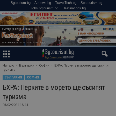
Bgtourism.bg
Airnews.bg
TravelTech.bg
Spatourism.bg
Jobs.bgtourism.bg
Destinations.bg
Начало
България
София
БХРА: Перките в морето ще съсипят
туризма
БЪЛГАРИЯ
СОФИЯ
БХРА: Перките в морето ще съсипят
туризма
05/02/2024 18:44