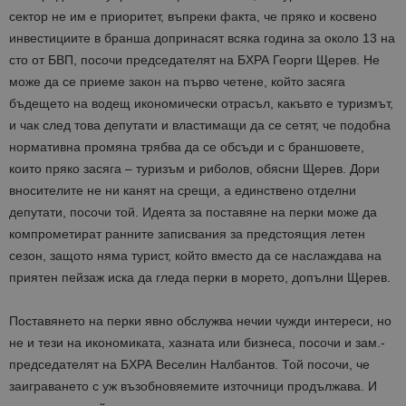
сектор не им е приоритет, въпреки факта, че пряко и косвено
инвестициите в бранша допринасят всяка година за около 13 на
сто от БВП, посочи председателят на БХРА Георги Щерев. Не
може да се приеме закон на първо четене, който засяга
бъдещето на водещ икономически отрасъл, какъвто е туризмът,
и чак след това депутати и властимащи да се сетят, че подобна
нормативна промяна трябва да се обсъди и с браншовете,
които пряко засяга – туризъм и риболов, обясни Щерев. Дори
вносителите не ни канят на срещи, а единствено отделни
депутати, посочи той. Идеята за поставяне на перки може да
компрометират ранните записвания за предстоящия летен
сезон, защото няма турист, който вместо да се наслаждава на
приятен пейзаж иска да гледа перки в морето, допълни Щерев.
Поставянето на перки явно обслужва нечии чужди интереси, но
не и тези на икономиката, хазната или бизнеса, посочи и зам.-
председателят на БХРА Веселин Налбантов. Той посочи, че
заиграването с уж възобновяемите източници продължава. И