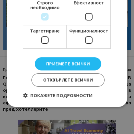
Строго
Ефективност
необходимо
Интервю
Интервю
Таргетиране
Функционалност
Диана Благоева: EXPLORA III
Галина Декова: Перник има
показва новото лице на
потенциал за културна
луксозното круизно пътуване
дестинация
ПРИЕМЕТЕ ВСИЧКИ
Предишна статия
Следваща статия
Горян Върбанов,
Шеф Манчев: В
ОТХВЪРЛЕТЕ ВСИЧКИ
Quendoo: С Google Hotels
преговори сме с гайда
организираме уебинар,
“Мишлен” да влезе в
ПОКАЖЕТЕ ПОДРОБНОСТИ
който ще разкрие
България, инициативата
ефективни възможности
е на министър Динкова
пред хотелиерите
Строго необходимо
Ефективност
Таргетиране
Функционалност