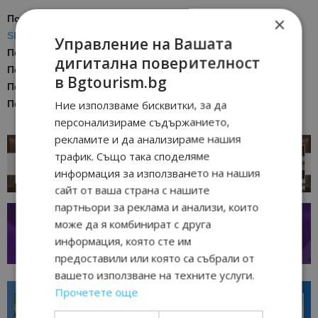
×
Последвайте ни за още актуални новини
в
Google News
Showcase
Управление на Вашата
Последвайте
Bgtourism.bg във
VIBER
дигитална поверителност
Последвайте
Bgtourism.bg в
INSTAGRAM
в Bgtourism.bg
Последвайте
Bgtourism.bg във
FACEBOOK
Ние използваме бисквитки, за да
Последвайте
Bgtourism.bg в
YOUTUBE
персонализираме съдържанието,
рекламите и да анализираме нашия
трафик. Също така споделяме
информация за използването на нашия
сайт от ваша страна с нашите
партньори за реклама и анализи, които
може да я комбинират с друга
информация, която сте им
предоставили или която са събрали от
вашето използване на техните услуги.
Прочетете още