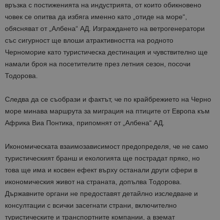
връзка с постиженията на индустрията, от които обикновено
човек се опитва да избяга именно като „отиде на море“,
обясняват от „Албена“ АД. Изграждането на ветрогенератори
със сигурност ще влоши атрактивността на родното
Черноморие като туристическа дестинация и чувствително ще
намали броя на посетителите през летния сезон, посочи
Тодорова.
Следва да се съобрази и фактът, че по крайбрежието на Черно
море минава маршрута за миграция на птиците от Европа към
Африка Виа Понтика, припомнят от „Албена“ АД.
Икономическата взаимозависимост предопределя, че не само
туристическият бранш и екологията ще пострадат пряко, но
това ще има и косвен ефект върху останали други сфери в
икономическия живот на страната, допълва Тодорова.
Държавните органи не предоставят детайлно изследване и
консултации с всички засегнати страни, включително
туристическите и транспортните компании, а вземат