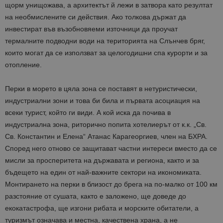
щорм унищожава, а архитектът й лежи в затвора като резултат
на необмислените си действия. Ако толкова държат да
инвестират във възобновяеми източници да проучат
термалните подводни води на територията на Слънчев бряг,
които могат да се използват за целогодишни спа курорти и за
отопление.
Перки в морето в цяла зона се поставят в нетуристически,
индустриални зони и това би била и първата асоциация на
всеки турист, който ги види. А кой иска да почива в
индустриална зона, риторично попита хотелиерът от к.к. „Св.
Св. Константин и Елена“ Атанас Карагеоргиев, член на БХРА.
Според него отново се защитават частни интереси вместо да се
мисли за просперитета на държавата и региона, както и за
бъдещето на един от най-важните сектори на икономиката.
Монтирането на перки в близост до брега на по-малко от 100 км
разстояние от сушата, както е заложено, ще доведе до
екокатастрофа, ще изгони рибата и морските обитатели, а
туризмът означава и местна, качествена храна, а не