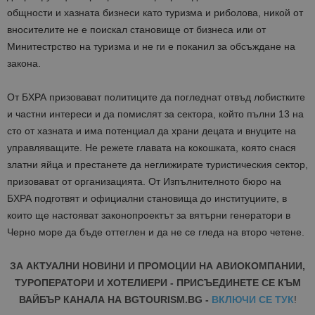
общности и хазната бизнеси като туризма и риболова, никой от
вносителите не е поискал становище от бизнеса или от
Минитестрство на туризма и не ги е поканил за обсъждане на
закона.
От БХРА призовават политиците да погледнат отвъд лобистките
и частни интереси и да помислят за сектора, който пълни 13 на
сто от хазната и има потенциал да храни децата и внуците на
управляващите. Не режете главата на кокошката, която снася
златни яйца и престанете да неглижирате туристическия сектор,
призовават от организацията. От Изпълнителното бюро на
БХРА подготвят и официални становища до институциите, в
които ще настояват законопроектът за вятърни генератори в
Черно море да бъде оттеглен и да не се гледа на второ четене.
ЗА АКТУАЛНИ НОВИНИ И ПРОМОЦИИ НА АВИОКОМПАНИИ,
ТУРОПЕРАТОРИ И ХОТЕЛИЕРИ - ПРИСЪЕДИНЕТЕ СЕ КЪМ
ВАЙБЪР КАНАЛА НА BGTOURISM.BG -
ВКЛЮЧИ СЕ ТУК
!