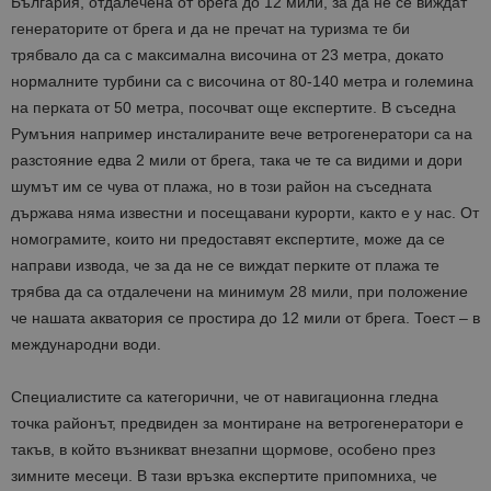
България, отдалечена от брега до 12 мили, за да не се виждат
генераторите от брега и да не пречат на туризма те би
трябвало да са с максимална височина от 23 метра, докато
нормалните турбини са с височина от 80-140 метра и големина
на перката от 50 метра, посочват още експертите. В съседна
Румъния например инсталираните вече ветрогенератори са на
разстояние едва 2 мили от брега, така че те са видими и дори
шумът им се чува от плажа, но в този район на съседната
държава няма известни и посещавани курорти, както е у нас. От
номограмите, които ни предоставят експертите, може да се
направи извода, че за да не се виждат перките от плажа те
трябва да са отдалечени на минимум 28 мили, при положение
че нашата акватория се простира до 12 мили от брега. Тоест – в
международни води.
Специалистите са категорични, че от навигационна гледна
точка районът, предвиден за монтиране на ветрогенератори е
такъв, в който възникват внезапни щормове, особено през
зимните месеци. В тази връзка експертите припомниха, че