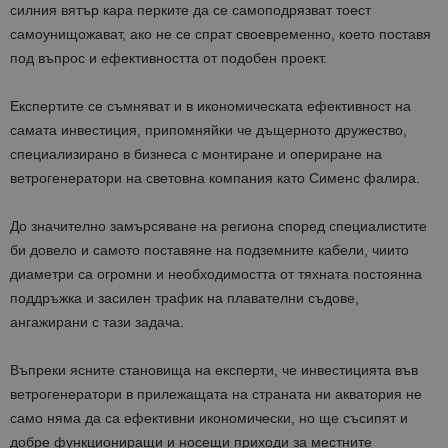
силния вятър кара перките да се самоподрязват тоест
самоунищожават, ако не се спрат своевременно, което поставя
под въпрос и ефективността от подобен проект.
Експертите се съмняват и в икономическата ефективност на
самата инвестиция, припомняйки че дъщерното дружество,
специализирано в бизнеса с монтиране и опериране на
ветрогенератори на световна компания като Сименс фалира.
До значително замърсяване на региона според специалистите
би довело и самото поставяне на подземните кабели, чиито
диаметри са огромни и необходимостта от тяхната постоянна
поддръжка и засилен трафик на плавателни съдове,
ангажирани с тази задача.
Въпреки ясните становища на експерти, че инвестицията във
ветрогенератори в прилежащата на страната ни акватория не
само няма да са ефективни икономически, но ще съсипят и
добре функциониращи и носещи приходи за местните