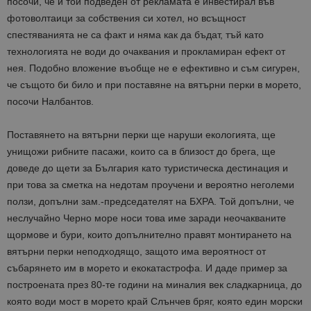
посочи, че и той подведен от рекламата е инвестирал във
фотоволтаици за собствения си хотел, но всъщност
спестяванията не са факт и няма как да бъдат, тъй като
технологията не води до очаквания и прокламиран ефект от
нея. Подобно вложение въобще не е ефективно и съм сигурен,
че същото би било и при поставяне на вятърни перки в морето,
посочи Налбантов.
Поставянето на вятърни перки ще наруши екологията, ще
унищожи рибните пасажи, които са в близост до брега, ще
доведе до щети за България като туристическа дестинация и
при това за сметка на недотам проучени и вероятно неголеми
ползи, допълни зам.-председателят на БХРА. Той допълни, че
неслучайно Черно море носи това име заради неочакваните
щормове и бури, които допълнително правят монтирането на
вятърни перки неподходящо, защото има вероятност от
събарянето им в морето и екокатастрофа. И даде пример за
построената през 80-те години на миналия век сладкарница, до
която води мост в морето край Слънчев бряг, която един морски