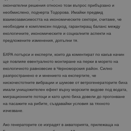
окончателни решения относно този въпрос прибързано и
необмислено, подчерта Тодорова. Имайки предвид
взаимозависимостта на икономическите сектори, считаме, че
необходим е комплексен подход, гарантиращ баланс между
екологичните, икономическите и социалните аспекти на
предложените изменения, допълни тя.
БХРА потърси и експерти, които да коментират по какъв начин
ще повлияе евентуалното монтиране на перки в морето на
екологичното равновесие в Черноморския район. Силно
разпространено е и мнението на експертите, че
нискочестотните вибрации и шумове от ветрогенераторите биха
имали унищожителен ефект върху морските видове под водата,
миграционните потоци и като цяло биха довели до прогонване
на пасажите на рибите, създавайки условия за тяхното
изчезване.
Ако генераторите се изградят в акваторията, прилежаща на