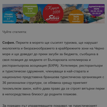
Чуйте статията:
София.
Перките в морето ще съсипят туризма, ще нарушат
екологията и биоразнообразието в крайбрежните зони на Черно
море и ще доведат до преки загуби за бюджета, съобщиха в
своя позиция до медиите от Българската хотелиерска и
ресторантьорска асоциация (БХРА). Хотелиери, ресторантьори
и туристически сдружения, членуващи в най-старата и
национално представена браншова туристическа организация с
36 регионални структури, се обявиха срещу приетият
тихомълком закон, който дава право да се строят вятърни перки
в непосредствена близост до родните плажове.
За пореден път управляващите показват, че туристическият