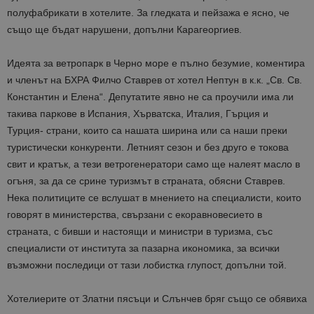
полуфабрикати в хотелите. За гледката и пейзажа е ясно, че
също ще бъдат нарушени, допълни Карагеоргиев.
Идеята за ветропарк в Черно море е пълно безумие, коментира
и членът на БХРА Филчо Ставрев от хотел Нептун в к.к. „Св. Св.
Константин и Елена“. Депутатите явно не са проучили има ли
такива паркове в Испания, Хърватска, Италия, Гърция и
Турция- страни, които са нашата ширина или са наши преки
туристически конкуренти. Летният сезон и без друго е токова
свит и кратък, а тези ветрогенератори само ще налеят масло в
огъня, за да се срине туризмът в страната, обясни Ставрев.
Нека политиците се вслушат в мнението на специалисти, които
говорят в министерства, свързани с екоравновесието в
страната, с бивши и настоящи и министри в туризма, със
специалисти от института за пазарна икономика, за всички
възможни последици от тази лобистка глупост, допълни той.
Хотелиерите от Златни пясъци и Слънчев бряг също се обявиха