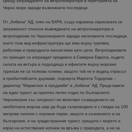
срещу изграждането на ветрогенератори в територията на
Черно море заради възможните последици.
От „Албена“ АД, член на БХРА, също изразиха сериозната си
загриженост относно въвеждането на ветрогенератори и
ветропаркове по Черноморието заради негативните последици,
които този вид инфраструктура ще има върху туризма,
риболова и природната екосистема като цяло. Ветропарковете
по принцип се изграждат предимно в Северна Европа, където
силата на вятъра е подходяща и ефектите върху морския
туризъм не са толкова големи, защото той не е водещ отрасъл
в прибалтийските държави, подчерта Маргита Тодорова –
директор “Mаркетинг и продажби“ в „Албена“ АД. Представите
на един турист за приятен летен отдих по българското
Черноморие със сигурност не включват съзерцанието на
необятната морска шир да бъде съпроводено и с гледка на 100
метрови пилони с огромни перки, защото в съзнанието и на
българския, и на чуждестранния турист, срещата с морето е
израз на естествения копнеж за връзка с природата, а не за