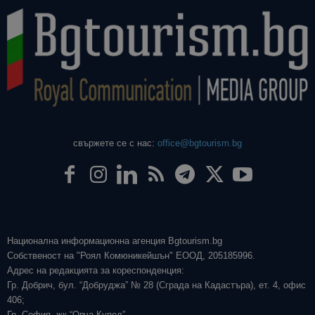
свържете се с нас:
office@bgtourism.bg
Национална информационна агенция Bgtourism.bg
Собственост на "Роял Комюникейшън" ЕООД, 205185996.
Адрес на редакцията за кореспонденция:
Гр. Добрич, бул. “Добруджа” № 28 (Сграда на Кадастъра), ет. 4, офис
406;
Гр. София, жк “Овча Купел”