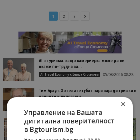
1
2
3
AI в туризма: защо камериерка може да се
окаже по-трудна за...
05/08/2026 08:28
AI Travel Economy с Елица Стоилова
Тим Браун: Хотелите губят пари заради грешки в
данните и липсващи...
×
13/07/2026 09:02
AI Travel Economy с Елица Стоилова
Управление на Вашата
дигитална поверителност
в Bgtourism.bg
Ние използваме бисквитки, за да