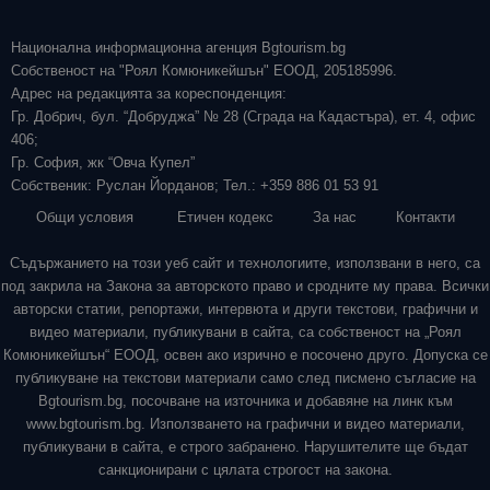
Национална информационна агенция Bgtourism.bg
Собственост на "Роял Комюникейшън" ЕООД, 205185996.
Адрес на редакцията за кореспонденция:
Гр. Добрич, бул. “Добруджа” № 28 (Сграда на Кадастъра), ет. 4, офис
406;
Гр. София, жк “Овча Купел”
Собственик: Руслан Йорданов; Тел.: +359 886 01 53 91
Общи условия
Етичен кодекс
За нас
Контакти
Съдържанието на този уеб сайт и технологиите, използвани в него, са
под закрила на Закона за авторското право и сродните му права. Всички
авторски статии, репортажи, интервюта и други текстови, графични и
видео материали, публикувани в сайта, са собственост на „Роял
Комюникейшън“ ЕООД, освен ако изрично е посочено друго. Допуска се
публикуване на текстови материали само след писмено съгласие на
Bgtourism.bg, посочване на източника и добавяне на линк към
www.bgtourism.bg. Използването на графични и видео материали,
публикувани в сайта, е строго забранено. Нарушителите ще бъдат
санкционирани с цялата строгост на закона.