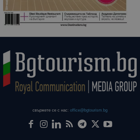
свържете се с нас:
office@bgtourism.bg