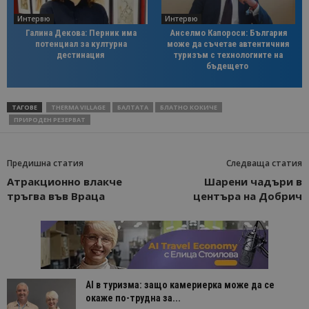
Интервю
Интервю
Галина Декова: Перник има
Анселмо Капороси: България
потенциал за културна
може да съчетае автентичния
дестинация
туризъм с технологиите на
бъдещето
ТАГОВЕ
THERMA VILLAGE
БАЛТАТА
БЛАТНО КОКИЧЕ
ПРИРОДЕН РЕЗЕРВАТ
Предишна статия
Следваща статия
Атракционно влакче
Шарени чадъри в
тръгва във Враца
центъра на Добрич
AI в туризма: защо камериерка може да се
окаже по-трудна за...