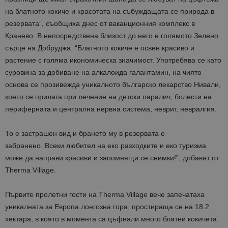
на блатното кокиче и красотата на събуждащата се природа в
резервата”, съобщиха днес от ваканционния комплекс в
Кранево. В непосредствена близост до него е голямото Зелено
сърце на Добруджа. “Блатното кокиче е освен красиво и
растение с голяма икономическа значимост. Употребява се като
суровина за добиване на алкалоида галантамин, на чиято
основа се прозивежда уникалното българско лекарство Нивали,
което се прилага при лечение на детски паралич, болести на
периферната и централна нервна система, неврит, невралгия.
То е застрашен вид и брането му в резервата е
забранено. Всеки любител на еко разходките и еко туризма
може да направи красиви и запомнящи се снимки!”, добавят от
Therma Village.
Първите пролетни гости на Therma Village вече запечатаха
уникалната за Европа лонгозна гора, простираща се на 18.2
хектара, в която в момента са цъфнали много блатни кокичета.