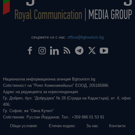
свържете се с нас:
office@bgtourism.bg
Национална информационна агенция Bgtourism.bg
Собственост на "Роял Комюникейшън" ЕООД, 205185996.
Адрес на редакцията за кореспонденция:
Гр. Добрич, бул. “Добруджа” № 28 (Сграда на Кадастъра), ет. 4, офис
406;
Гр. София, жк “Овча Купел”
Собственик: Руслан Йорданов; Тел.: +359 886 01 53 91
Общи условия
Етичен кодекс
За нас
Контакти