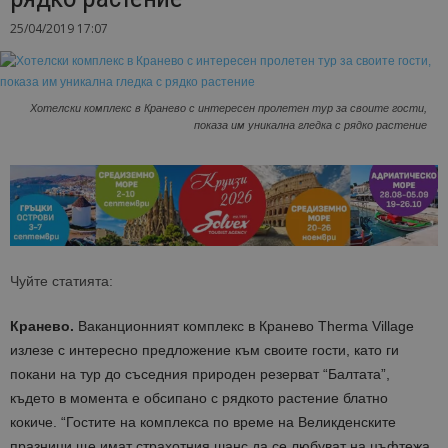
25/04/2019 17:07
Хотелски комплекс в Кранево с интересен пролетен тур за своите гости,
показа им уникална гледка с рядко растение
Чуйте статията:
Кранево.
Ваканционният комплекс в Кранево Therma Village
излезе с интересно предложение към своите гости, като ги
покани на тур до съседния природен резерват “Балтата”,
където в момента е обсипано с рядкото растение блатно
кокиче. “Гостите на комплекса по време на Великденските
празници ще имат страхотния шанс да се любуват на цъфтежа