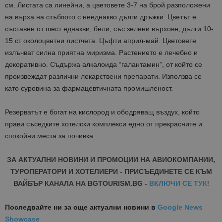
см. Листата са линейни, а цветовете 3-7 на брой разположени
на върха на стъблото с нееднакво дълги дръжки. Цветът е
съставен от шест еднакви, бели, със зелени върхове, дълги 10-
15 ст околоцветни листчета. Цъфти април-май. Цветовете
излъчват силна приятна миризма. Растението е лечебно и
декоративно. Съдържа алкалоида “галантамин”, от който се
произвеждат различни лекарствени препарати. Използва се
като суровина за фармацевтичната промишленост.
Резерватът е богат на кислород и ободряващ въздух, който
прави съседките хотелски комплекси едно от прекрасните и
спокойни места за почивка.
ЗА АКТУАЛНИ НОВИНИ И ПРОМОЦИИ НА АВИОКОМПАНИИ,
ТУРОПЕРАТОРИ И ХОТЕЛИЕРИ - ПРИСЪЕДИНЕТЕ СЕ КЪМ
ВАЙБЪР КАНАЛА НА BGTOURISM.BG -
ВКЛЮЧИ СЕ ТУК
!
Последвайте ни за още актуални новини
в
Google News
Showcase