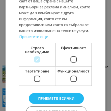
сайт от ваша страна с нашите
партньори за реклама и анализи, които
може да я комбинират с друга
информация, която сте им
предоставили или която са събрали от
вашето използване на техните услуги.
Прочетете още
Строго
Ефективност
необходимо
“Пощенска картичка от…”: Петрич – Изживяване
Таргетиране
Функционалност
отвъд очакваното
11/07/2026 11:22
Петрич
“Пощенска картичка от…”: Пловдив, градът на
всички времена
ПРИЕМЕТЕ ВСИЧКИ
23/06/2026 10:00
Пловдив