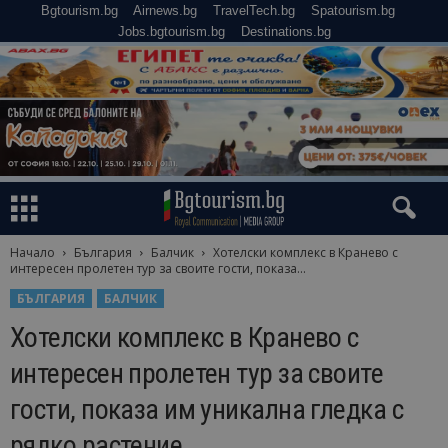
Bgtourism.bg
Airnews.bg
TravelTech.bg
Spatourism.bg
Jobs.bgtourism.bg
Destinations.bg
Начало
България
Балчик
Хотелски комплекс в Кранево с
интересен пролетен тур за своите гости, показа...
БЪЛГАРИЯ
БАЛЧИК
Хотелски комплекс в Кранево с
интересен пролетен тур за своите
гости, показа им уникална гледка с
рядко растение