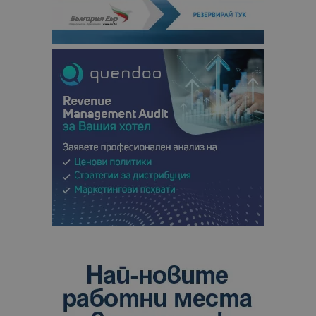
кампании 
отчетите з
анализ на
сайтовете.