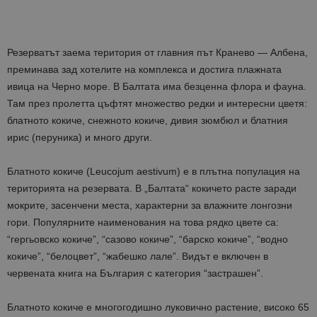
Резерватът заема територия от главния път Кранево — Албена,
преминава зад хотелите на комплекса и достига плажната
ивица на Черно море. В Балтата има безценна флора и фауна.
Там през пролетта цъфтят множество редки и интересни цветя:
блатното кокиче, снежното кокиче, дивия зюмбюл и блатния
ирис (перуника) и много други.
Блатното кокиче (Leucojum aestivum) е в плътна популация на
територията на резервата. В „Балтата“ кокичето расте заради
мокрите, засенчени места, характерни за влажните лонгозни
гори. Популярните наименования на това рядко цвете са:
“гергьовско кокиче”, “сазово кокиче”, “барско кокиче”, “водно
кокиче”, “белоцвет”, “жабешко лале”. Видът е включен в
червената книга на България с категория “застрашен”.
Блатното кокиче е многогодишно луковично растение, високо 65