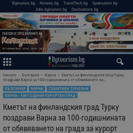
Bgtourism.bg
Airnews.bg
TravelTech.bg
Spatourism.bg
Jobs.bgtourism.bg
Destinations.bg
Начало
България
Варна
Кметът на финландския град Турку
поздрави Варна за 100-годишнината от обявяването на...
БЪЛГАРИЯ
ВАРНА
СЪБИТИЕН ТУРИЗЪМ
ВАРНА - 100 ГОДИНИ КУРОРТЕН ГРАД
Кметът на финландския град Турку
поздрави Варна за 100-годишнината
от обявяването на града за курорт