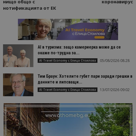
нищо общо с
коронавирус
нотификацията от ЕК
AI в туризма: защо камериерка може да се
окаже по-трудна за...
05/08/2026 08:28
AI Travel Economy с Елица Стоилова
Тим Браун: Хотелите губят пари заради грешки в
данните и липсващи...
13/07/2026 09:02
AI Travel Economy с Елица Стоилова