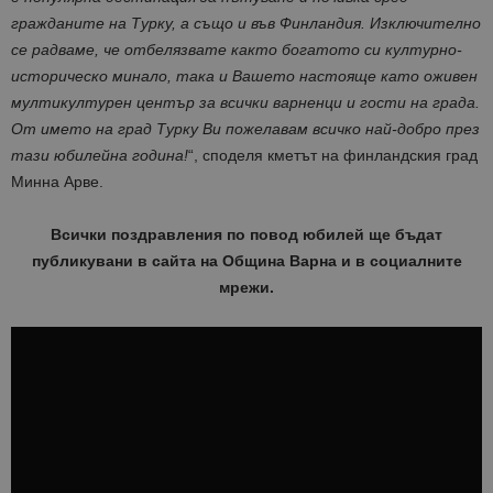
гражданите на Турку, а също и във Финландия. Изключително
се радваме, че отбелязвате както богатото си културно-
историческо минало, така и Вашето настояще като оживен
мултикултурен център за всички варненци и гости на града.
От името на град Турку Ви пожелавам всичко най-добро през
тази юбилейна година!
“, споделя кметът на финландския град
Минна Арве.
Всички поздравления по повод юбилей ще бъдат
публикувани в сайта на Община Варна и в социалните
мрежи.