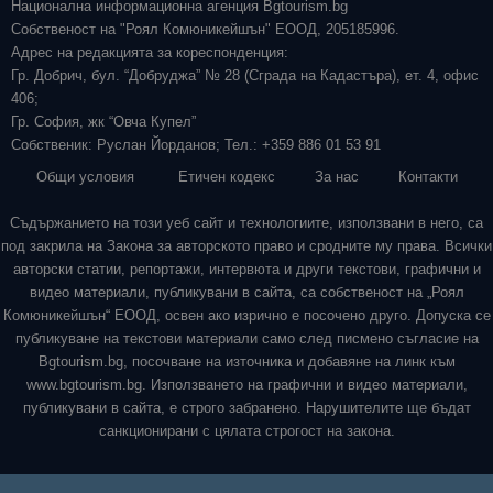
Национална информационна агенция Bgtourism.bg
Собственост на "Роял Комюникейшън" ЕООД, 205185996.
Адрес на редакцията за кореспонденция:
Гр. Добрич, бул. “Добруджа” № 28 (Сграда на Кадастъра), ет. 4, офис
406;
Гр. София, жк “Овча Купел”
Собственик: Руслан Йорданов; Тел.: +359 886 01 53 91
Общи условия
Етичен кодекс
За нас
Контакти
Съдържанието на този уеб сайт и технологиите, използвани в него, са
под закрила на Закона за авторското право и сродните му права. Всички
авторски статии, репортажи, интервюта и други текстови, графични и
видео материали, публикувани в сайта, са собственост на „Роял
Комюникейшън“ ЕООД, освен ако изрично е посочено друго. Допуска се
публикуване на текстови материали само след писмено съгласие на
Bgtourism.bg, посочване на източника и добавяне на линк към
www.bgtourism.bg. Използването на графични и видео материали,
публикувани в сайта, е строго забранено. Нарушителите ще бъдат
санкционирани с цялата строгост на закона.