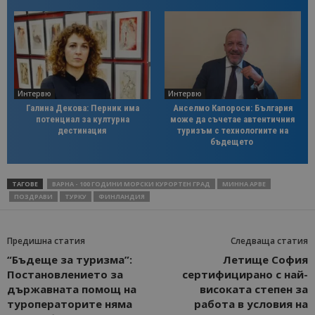
Интервю
Интервю
Галина Декова: Перник има
Анселмо Капороси: България
потенциал за културна
може да съчетае автентичния
дестинация
туризъм с технологиите на
бъдещето
ТАГОВЕ
ВАРНА - 100 ГОДИНИ МОРСКИ КУРОРТЕН ГРАД
МИННА АРВЕ
ПОЗДРАВИ
ТУРКУ
ФИНЛАНДИЯ
Предишна статия
Следваща статия
“Бъдеще за туризма”:
Летище София
Постановлението за
сертифицирано с най-
държавната помощ на
високата степен за
туроператорите няма
работа в условия на