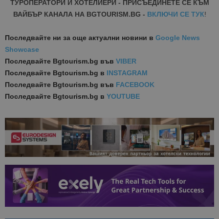
ТУРОПЕРАТОРИ И ХОТЕЛИЕРИ - ПРИСЪЕДИНЕТЕ СЕ КЪМ
ВАЙБЪР КАНАЛА НА BGTOURISM.BG -
ВКЛЮЧИ СЕ ТУК
!
Последвайте ни за още актуални новини
в
Google News
Showcase
Последвайте
Bgtourism.bg във
VIBER
Последвайте
Bgtourism.bg в
INSTAGRAM
Последвайте
Bgtourism.bg във
FACEBOOK
Последвайте
Bgtourism.bg в
YOUTUBE