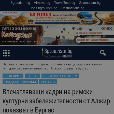
Bgtourism.bg
Airnews.bg
TravelTech.bg
Spatourism.bg
Jobs.bgtourism.bg
Destinations.bg
Начало
България
Бургас
Впечатляващи кадри на римски
културни забележителности от Алжир показват в Бургас
БЪЛГАРИЯ
БУРГАС
СЪБИТИЕН ТУРИЗЪМ
ГРАДСКИ ТУРИЗЪМ
КУЛТУРА
Впечатляващи кадри на римски
културни забележителности от Алжир
показват в Бургас