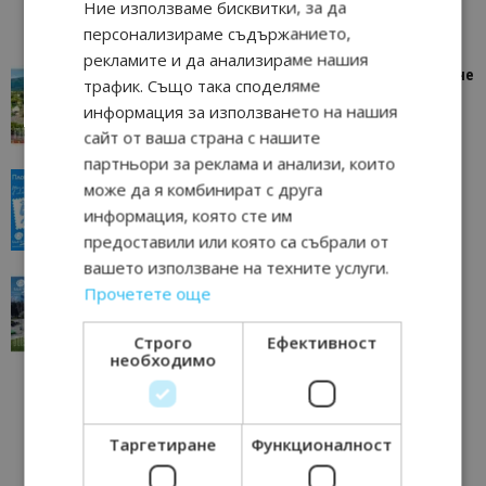
Ние използваме бисквитки, за да
персонализираме съдържанието,
рекламите и да анализираме нашия
“Пощенска картичка от…”: Петрич – Изживяване
трафик. Също така споделяме
отвъд очакваното
информация за използването на нашия
11/07/2026 11:22
Петрич
сайт от ваша страна с нашите
партньори за реклама и анализи, които
“Пощенска картичка от…”: Пловдив, градът на
може да я комбинират с друга
всички времена
информация, която сте им
23/06/2026 10:00
Пловдив
предоставили или която са събрали от
вашето използване на техните услуги.
“Пощенска картичка от…”: Перник – град на
Прочетете още
традициите, културата и вдъхновяващите...
17/06/2026 09:01
Перник
Строго
Ефективност
необходимо
Таргетиране
Функционалност