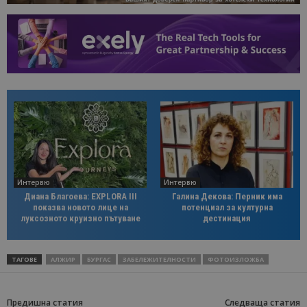
Интервю
Интервю
Диана Благоева: EXPLORA III
Галина Декова: Перник има
показва новото лице на
потенциал за културна
луксозното круизно пътуване
дестинация
ТАГОВЕ
АЛЖИР
БУРГАС
ЗАБЕЛЕЖИТЕЛНОСТИ
ФОТОИЗЛОЖБА
Предишна статия
Следваща статия