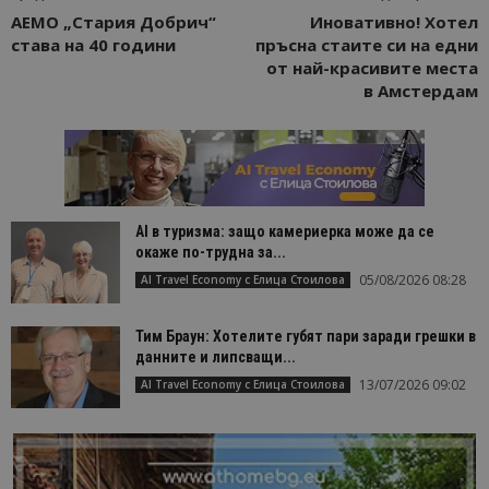
АЕМО „Стария Добрич“
Иновативно! Хотел
става на 40 години
пръсна стаите си на едни
от най-красивите места
в Амстердам
AI в туризма: защо камериерка може да се
окаже по-трудна за...
05/08/2026 08:28
AI Travel Economy с Елица Стоилова
Тим Браун: Хотелите губят пари заради грешки в
данните и липсващи...
13/07/2026 09:02
AI Travel Economy с Елица Стоилова