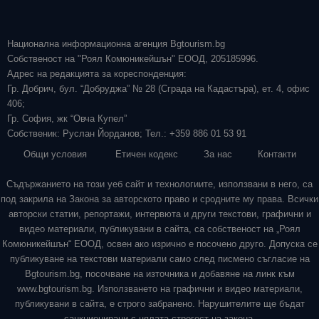
Национална информационна агенция Bgtourism.bg
Собственост на "Роял Комюникейшън" ЕООД, 205185996.
Адрес на редакцията за кореспонденция:
Гр. Добрич, бул. “Добруджа” № 28 (Сграда на Кадастъра), ет. 4, офис
406;
Гр. София, жк “Овча Купел”
Собственик: Руслан Йорданов; Тел.: +359 886 01 53 91
Общи условия
Етичен кодекс
За нас
Контакти
Съдържанието на този уеб сайт и технологиите, използвани в него, са
под закрила на Закона за авторското право и сродните му права. Всички
авторски статии, репортажи, интервюта и други текстови, графични и
видео материали, публикувани в сайта, са собственост на „Роял
Комюникейшън“ ЕООД, освен ако изрично е посочено друго. Допуска се
публикуване на текстови материали само след писмено съгласие на
Bgtourism.bg, посочване на източника и добавяне на линк към
www.bgtourism.bg. Използването на графични и видео материали,
публикувани в сайта, е строго забранено. Нарушителите ще бъдат
санкционирани с цялата строгост на закона.