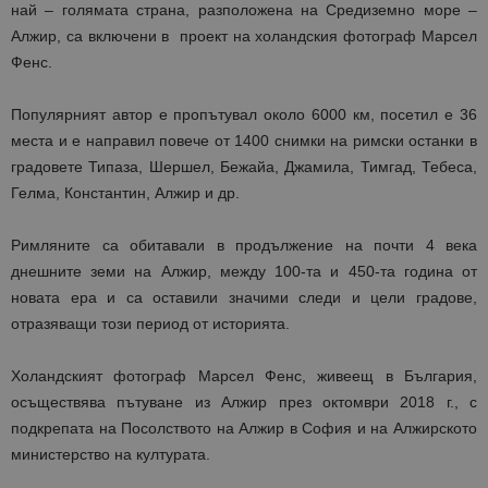
най – голямата страна, разположена на Средиземно море –
Алжир, са включени в проект на холандския фотограф Марсел
Фенс.
Популярният автор е пропътувал около 6000 км, посетил е 36
места и е направил повече от 1400 снимки на римски останки в
градовете Типаза, Шершел, Бежайа, Джамила, Тимгад, Тебеса,
Гелма, Константин, Алжир и др.
Римляните са обитавали в продължение на почти 4 века
днешните земи на Алжир, между 100-та и 450-та година от
новата ера и са оставили значими следи и цели градове,
отразяващи този период от историята.
Холандският фотограф Марсел Фенс, живеещ в България,
осъществява пътуване из Алжир през октомври 2018 г., с
подкрепата на Посолството на Алжир в София и на Алжирското
министерство на културата.