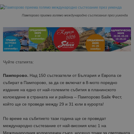
Пампорово приема голямо международно състезание през уикенда
Чуйте статията:
Пампорово.
Над 150 състезатели от България и Европа се
събират в Пампорово, за да се включат в 8-мото поредно
издание на едно от най-големите събития в планинското
колоездене в
страната ни и
района – Пампорово
Байк
Фест
,
който ще се проведе между 29 и 31 юли в курорта
!
По време на събитието тази година
ще се проведат
международно състезание от най-високия клас 1 на
Международния колоездачен съюз, носещо точки за световната