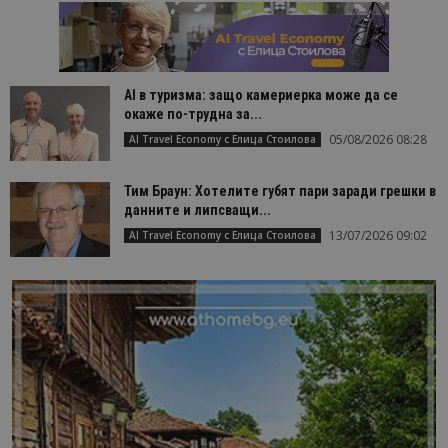
AI в туризма: защо камериерка може да се
окаже по-трудна за...
05/08/2026 08:28
AI Travel Economy с Елица Стоилова
Тим Браун: Хотелите губят пари заради грешки в
данните и липсващи...
13/07/2026 09:02
AI Travel Economy с Елица Стоилова