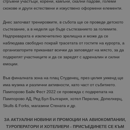
стръмни участъци, корени, камъни, скални падове, големи
скокове и други естествени и изкуствено оформени елементи.
Днес започват тренировките, в събота ще се проведе детското
състезание, а в неделя ще бъде състезанието за големите.
Надпреварата е изключително зрелищна и може да се
наблюдава свободно покрай трасетата от гостите на курорта, а
организаторите приканват всички да заповядат на място, за да
подкрепят участниците и да се заредят с адреналин и силни
емоции.
Във финалната зона на плац Студенец, през целия уикенд ще
има музика и различни активности, като част от събитието.
Пампорово
Байк
Фест
2022 се провежда с подкрепата на
Пампорово АД, Ред Бул България, хотел Перелик,
Допелхерц
,
Skulls & Forks,
магазини Стената и др.
ЗА АКТУАЛНИ НОВИНИ И ПРОМОЦИИ НА АВИОКОМПАНИИ,
ТУРОПЕРАТОРИ И ХОТЕЛИЕРИ - ПРИСЪЕДИНЕТЕ СЕ КЪМ