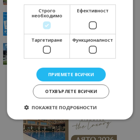
Строго
Ефективност
необходимо
“Пощенска картичка от…”: Пловдив, градът на
всички времена
23/06/2026 10:00
Пловдив
Таргетиране
Функционалност
“Пощенска картичка от…”: Перник – град на
традициите, културата и вдъхновяващите...
17/06/2026 09:01
Перник
ПРИЕМЕТЕ ВСИЧКИ
ОТХВЪРЛЕТЕ ВСИЧКИ
ПОКАЖЕТЕ ПОДРОБНОСТИ
Строго необходимо
Ефективност