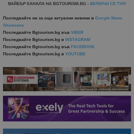
ВАЙБЪР КАНАЛА НА BGTOURISM.BG -
ВКЛЮЧИ СЕ ТУК
!
Последвайте ни за още актуални новини
в
Google News
Showcase
Последвайте
Bgtourism.bg във
VIBER
Последвайте
Bgtourism.bg в
INSTAGRAM
Последвайте
Bgtourism.bg във
FACEBOOK
Последвайте
Bgtourism.bg в
YOUTUBE