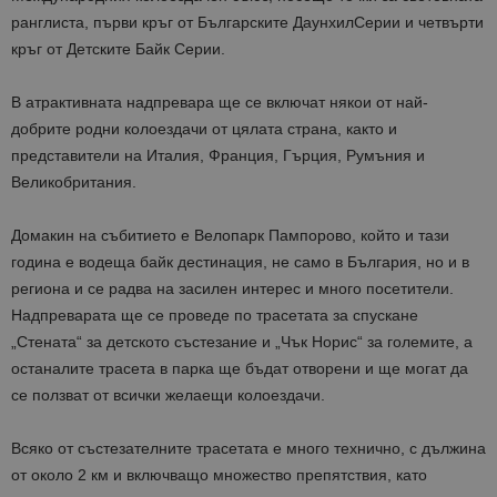
ра
нглиста, първи
кръг от Българските
Даунхил
Серии и
четвърти
кръг от Детските
Байк
Серии.
В атрактивната надпревара ще се включат някои от най-
добрите родни колоездачи от цялата страна, както и
представители на Италия, Франция, Гърция, Румъния и
Великобритания.
Домакин на събитието е
Велопарк
Пампорово, който и тази
година е водеща
байк
дестинация, не само в България
, но и в
региона и се радва на засилен интерес и много посетители.
Н
адпреварата ще се проведе по
трасетата за спускане
„Стената“ за детското състезание и „
Чък
Норис
“
за големите, а
останалите
трасета в парка ще бъдат отворени и ще
могат да
се ползват от всички желаещи
колоездачи.
Всяко от
състезателните
т
расетата
е много технично, с дължина
от около 2 км и включващо
множество препятствия, като