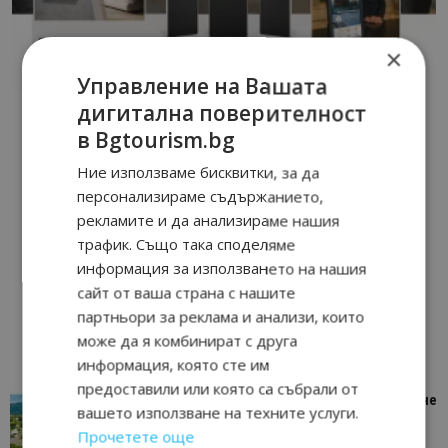
×
Управление на Вашата
дигитална поверителност
в Bgtourism.bg
Ние използваме бисквитки, за да
персонализираме съдържанието,
рекламите и да анализираме нашия
трафик. Също така споделяме
информация за използването на нашия
сайт от ваша страна с нашите
партньори за реклама и анализи, които
може да я комбинират с друга
информация, която сте им
предоставили или която са събрали от
“Пощенска картичка от…”: Петрич – Изживяване
вашето използване на техните услуги.
отвъд очакваното
Прочетете още
11/07/2026 11:22
Петрич