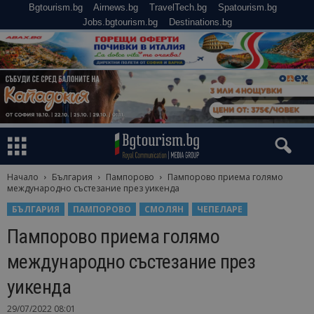
Bgtourism.bg
Airnews.bg
TravelTech.bg
Spatourism.bg
Jobs.bgtourism.bg
Destinations.bg
Начало
България
Пампорово
Пампорово приема голямо
международно състезание през уикенда
БЪЛГАРИЯ
ПАМПОРОВО
СМОЛЯН
ЧЕПЕЛАРЕ
Пампорово приема голямо
международно състезание през
уикенда
29/07/2022 08:01