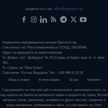
свържете се с нас:
office@bgtourism.bg
Национална информационна агенция Bgtourism.bg
Собственост на "Роял Комюникейшън" ЕООД, 205185996.
Адрес на редакцията за кореспонденция:
Гр. Добрич, бул. “Добруджа” № 28 (Сграда на Кадастъра), ет. 4, офис
406;
Гр. София, жк “Овча Купел”
Собственик: Руслан Йорданов; Тел.: +359 886 01 53 91
Общи условия
Етичен кодекс
За нас
Контакти
Съдържанието на този уеб сайт и технологиите, използвани в него, са
под закрила на Закона за авторското право и сродните му права. Всички
авторски статии, репортажи, интервюта и други текстови, графични и
видео материали, публикувани в сайта, са собственост на „Роял