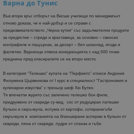
Варна до Тунис
Във втори кръг отборът на Висше училище по мениджмънт
отново доказа, че е най-добър и се справи с
предизвикателството „Черна кутия“ със задължителни продукти
за предястие – стриди и краставица, за основно – свинско
контрафиле
и пащърнак, за десерт – бял шоколад, ягоди и
фюлетин
. Варненци отвяха конкуренцията с над 500 точки
преднина пред
класиралите се на второ място.
В категория “Телешко” купата на “
Перфекто
” отнесе
Андония
Филумена
Цървенкова
от I курс в специалност “Гастрономия и
кулинарни изкуства” с треньор шеф Хю
Бутен
.
Тя впечатли журито със запечено телешко бон филе,
придружено от скариди
су
-вид, сос от редуциран патешки
бульон и
смръчкула
,
еспума
от картофи,
сотирани
гъби
смръчкула
в компанията на бланширани аспержи в бульон от
скариди, пяна от скариди, пудри от спанак и гъби.