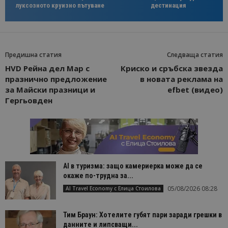
луксозното круизно пътуване
дестинация
Предишна статия
Следваща статия
HVD Рейна дел Мар с
Криско и сръбска звезда
празнично предложение
в новата реклама на
за Майски празници и
efbet (видео)
Гергьовден
AI в туризма: защо камериерка може да се
окаже по-трудна за...
05/08/2026 08:28
AI Travel Economy с Елица Стоилова
Тим Браун: Хотелите губят пари заради грешки в
данните и липсващи...