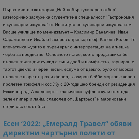
Първо място в категория „Най-добър кулинарен отбор“
категорично заслужиха студентите в специалност “Гастрономия
и кулинарни изкуства” от Института по кулинарни изкуства към
Висше училище по мениджмънт – Красимир
Баналиев
, Иван
Сарамандов
и Ивайло
Гасеров
с треньор шеф Калоян Колев. Те
впечатлиха журито в първи кръг с интерпретация на агнешка
чорба за предястие. Основното ястие, което представиха бе
пълнен пъдпъдък
су
-вид с гъши дроб и шамфъстък, гарниран с
тарт
от цвекло и черен чесън,
еспума
от цвекло, руло от морков,
пълнен с пюре от грах и
фенел
, глазиран
бейби
морков с черен
пролетен трюфел и сос
Жу
с 20-годишно бренди от резиденция
Евксиноград. А за десерт – класическо суфле с кули от ягода,
зелен пипер и
лайм
, сладолед от „
Шартрьоз
“ и мариновани
ягоди със сок от бъз.
Есен ‘2022: „Емералд Травел“ обяви
директни чартърни полети от