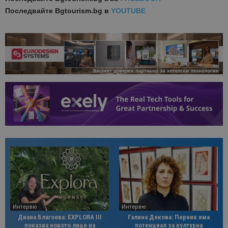
Последвайте
Bgtourism.bg в
YOUTUBE
Интервю
Интервю
Диана Благоева: EXPLORA III
Галина Декова: Перник има
показва новото лице на
потенциал за културна