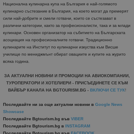
Национална кулинарна купа на България е най-голямото
кулинарно състезание в България, на което могат да премерят
сили най-добрите и смели готвачи, които се състезават в
различни категории, както за професионалисти, така и за млади
кулинари. Основен организатор на събитието на Българската
асоциация на професионалните готвачи. Традиционно
кулинарите на Институт по кулинарни изкуства към Висше
училище по мениджмънт обират овациите и купите на журито
всяка година.
ЗА АКТУАЛНИ НОВИНИ И ПРОМОЦИИ НА АВИОКОМПАНИИ,
ТУРОПЕРАТОРИ И ХОТЕЛИЕРИ - ПРИСЪЕДИНЕТЕ СЕ КЪМ
ВАЙБЪР КАНАЛА НА BGTOURISM.BG -
ВКЛЮЧИ СЕ ТУК
!
Последвайте ни за още актуални новини
в
Google News
Showcase
Последвайте
Bgtourism.bg във
VIBER
Последвайте
Bgtourism.bg в
INSTAGRAM
Последвайте
Bgtourism.bg във
FACEBOOK