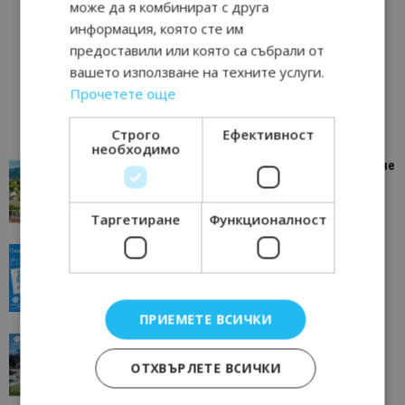
може да я комбинират с друга
информация, която сте им
предоставили или която са събрали от
вашето използване на техните услуги.
Прочетете още
Строго
Ефективност
необходимо
“Пощенска картичка от…”: Петрич – Изживяване
отвъд очакваното
11/07/2026 11:22
Петрич
Таргетиране
Функционалност
“Пощенска картичка от…”: Пловдив, градът на
всички времена
23/06/2026 10:00
Пловдив
ПРИЕМЕТЕ ВСИЧКИ
“Пощенска картичка от…”: Перник – град на
традициите, културата и вдъхновяващите...
ОТХВЪРЛЕТЕ ВСИЧКИ
17/06/2026 09:01
Перник