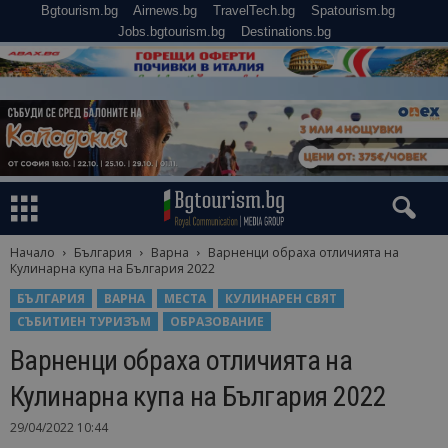
Bgtourism.bg
Airnews.bg
TravelTech.bg
Spatourism.bg
Jobs.bgtourism.bg
Destinations.bg
Начало
България
Варна
Варненци обраха отличията на
Кулинарна купа на България 2022
БЪЛГАРИЯ
ВАРНА
МЕСТА
КУЛИНАРЕН СВЯТ
СЪБИТИЕН ТУРИЗЪМ
ОБРАЗОВАНИЕ
Варненци обраха отличията на
Кулинарна купа на България 2022
29/04/2022 10:44