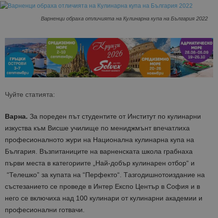
Варненци обраха отличията на Кулинарна купа на България 2022
Чуйте статията:
Варна.
За пореден път студентите от Институт по кулинарни
изкуства към Висше училище по мениджмънт впечатлиха
професионалното жури на Национална кулинарна купа на
България. Възпитаниците на варненската школа грабнаха
първи места в категориите „Най-добър кулинарен отбор“ и
“Телешко” за купата на “
Перфекто
“.
Tазгодишното
издание на
състезанието се проведе в Интер Експо Център в София и в
него се включиха над 100 кулинари от кул
инарни академии и
професионални готвачи.