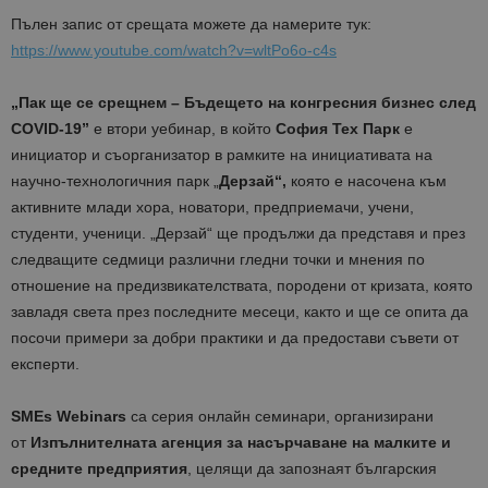
Пълен запис от срещата можете да намерите тук:
https://www.youtube.com/watch?v=wltPo6o-c4s
„Пак ще се срещнем – Бъдещето на конгресния бизнес след
COVID-19
”
е втори уебинар, в който
София Тех Парк
е
инициатор и съорганизатор в рамките на инициативата на
научно-технологичния парк „
Дерзай“,
която е насочена към
активните млади хора, новатори, предприемачи, учени,
студенти, ученици. „Дерзай“ ще продължи да представя и през
следващите седмици различни гледни точки и мнения по
отношение на предизвикателствата, породени от кризата, която
завладя света през последните месеци, както и ще се опита да
посочи примери за добри практики и да предостави съвети от
експерти.
SMEs Webinars
са серия онлайн семинари, организирани
от
Изпълнителната агенция за насърчаване на малките и
средните предприятия
, целящи да запознаят българския