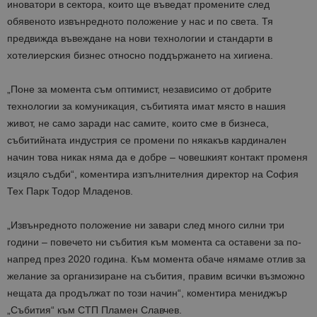
иноватори в сектора, които ще въведат промените след
обявеното извънредното положение у нас и по света. Тя
предвижда въвеждане на нови технологии и стандарти в
хотелиерския бизнес относно поддържането на хигиена.
„Поне за момента съм оптимист, независимо от добрите
технологии за комуникация, събитията имат място в нашия
живот, не само заради нас самите, които сме в бизнеса,
събитийната индустрия се промени по някакъв кардинален
начин това никак няма да е добре – човешкият контакт променя
изцяло съдби“, коментира изпълнителния директор на София
Тех Парк Тодор Младенов.
„Извънредното положение ни завари след много силни три
години – повечето ни събития към момента са оставени за по-
напред през 2020 година. Към момента обаче нямаме отлив за
желание за организиране на събития, правим всички възможно
нещата да продължат по този начин“, коментира мениджър
„Събития“ към СТП Пламен Славчев.