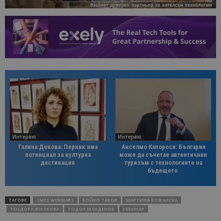
Интервю
Интервю
Галина Декова: Перник има
Анселмо Капороси: България
потенциал за културна
може да съчетае автентичния
дестинация
туризъм с технологиите на
бъдещето
ТАГОВЕ
SMES WEBINARS
БОЙКО ТАКОВ
МАРТИНА БОЖАНСКА
ТЕОДОРА ЖИЛКОВА
ТОДОР МЛАДЕНОВ
УЕБИНАР