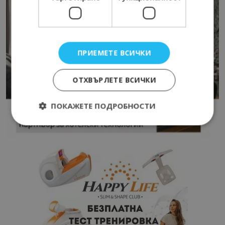
ПРИЕМЕТЕ ВСИЧКИ
ОТХВЪРЛЕТЕ ВСИЧКИ
ПОКАЖЕТЕ ПОДРОБНОСТИ
Строго необходимо
Ефективност
Таргетиране
Функционалност
Строго необходимите бисквитки позволяват
основната функционалност на уебсайта, като
потребителско влизане и управление на
акаунта. Уебсайтът не може да се използва
правилно без строго необходими бисквитки.