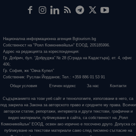
Национална информационна агенция Bgtourism.bg
Собственост на "Роял Комюникейшън" ЕООД, 205185996.
Адрес на редакцията за кореспонденция:
Гр. Добрич, бул. “Добруджа” № 28 (Сграда на Кадастъра), ет. 4, офис
406;
Гр. София, жк “Овча Купел”
Собственик: Руслан Йорданов; Тел.: +359 886 01 53 91
Общи условия
Етичен кодекс
За нас
Контакти
Съдържанието на този уеб сайт и технологиите, използвани в него, са
под закрила на Закона за авторското право и сродните му права. Всички
авторски статии, репортажи, интервюта и други текстови, графични и
видео материали, публикувани в сайта, са собственост на „Роял
Комюникейшън“ ЕООД, освен ако изрично е посочено друго. Допуска се
публикуване на текстови материали само след писмено съгласие на