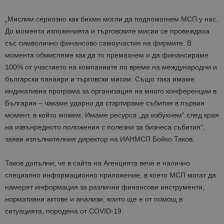
„Мислим сериозно как бихме могли да подпомогнем МСП у нас.
До момента изложенията и търговските мисии се провеждаха
със символично финансово самоучастие на фирмите. В
момента обмисляме как да то премахнем и да финансираме
100% от участието на компаниите по време на международни и
български панаири и търговски мисии. Също така имаме
индикативна програма за организация на много конференции в
България – чакаме ударно да стартираме събития в първия
момент, в който можем. Имаме ресурса „да избухнем“ след края
на извънредното положения с полезни за бизнеса събития“,
заяви изпълнителния директор на ИАНМСП Бойко Таков.
Таков допълни, че в сайта на Агенцията вече е налично
специално информационно приложение, в което МСП могат да
намерят информация за различни финансови инструменти,
нормативни актове и анализи, които ще е от помощ в
ситуацията, породена от COVID-19.