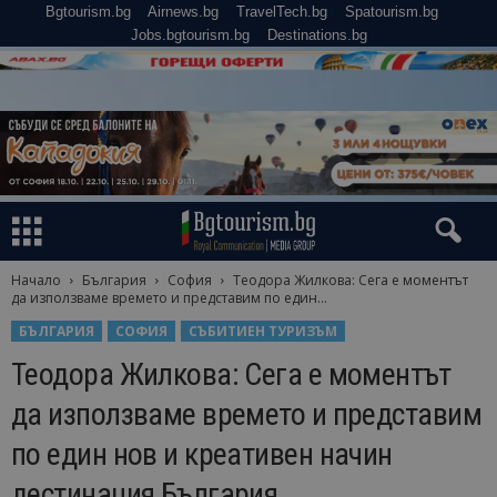
Bgtourism.bg
Airnews.bg
TravelTech.bg
Spatourism.bg
Jobs.bgtourism.bg
Destinations.bg
Начало
България
София
Теодора Жилкова: Сега е моментът
да използваме времето и представим по един...
БЪЛГАРИЯ
СОФИЯ
СЪБИТИЕН ТУРИЗЪМ
Теодора Жилкова: Сега е моментът
да използваме времето и представим
по един нов и креативен начин
дестинация България