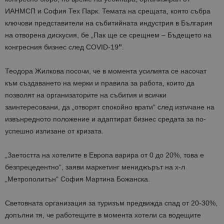
ИАНМСП и София Тех Парк. Темата на срещата, която събра
ключови представители на събитийната индустрия в България
на отворена дискусия, бе „Пак ще се срещнем – Бъдещето на
конгресния бизнес след COVID-19
”
.
Теодора Жилкова посочи, че в момента усилията се насочат
към създаването на мерки и правила за работа, които да
позволят на организаторите на събития и всички
заинтересовани, да „отворят спокойно врати“ след изтичане на
извънредното положение и адаптират бизнес средата за по-
успешно излизане от кризата.
„Заетостта на хотелите в Европа варира от 0 до 20%, това е
безпрецедентно“, заяви маркетинг мениджърът на х-л
„Метрополитън“ София Мартина Божанска.
Световната организация за туризъм предвижда спад от 20-30%,
допълни тя, че работещите в момента хотели са водещите