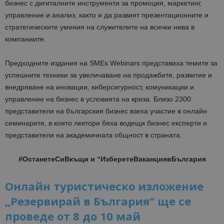
бизнес с дигиталните инструменти за промоция, маркетинг,
управление и анализ, както и да развият презентационните и
стратегическите умения на служителите на всички нива в
компаниите.
Предходните издания на SMEs Webinars представиха темите за
успешните техники за увеличаване на продажбите, развитие и
внедряване на иновации, киберсигурност, комуникации и
управление на бизнес в условията на криза. Близо 2300
представители на българския бизнес взеха участие в онлайн
семинарите, в които лектори бяха водещи бизнес експерти и
представители на академичната общност в страната.
#ОстанетеСиВкъщи и “ИзберетеВаканциявБългария
Онлайн туристическо изложение
„Резервирай в България“ ще се
проведе от 8 до 10 май