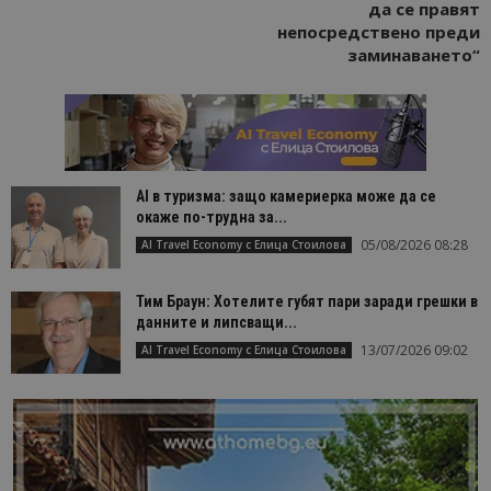
да се правят
непосредствено преди
заминаването“
AI в туризма: защо камериерка може да се
окаже по-трудна за...
05/08/2026 08:28
AI Travel Economy с Елица Стоилова
Тим Браун: Хотелите губят пари заради грешки в
данните и липсващи...
13/07/2026 09:02
AI Travel Economy с Елица Стоилова