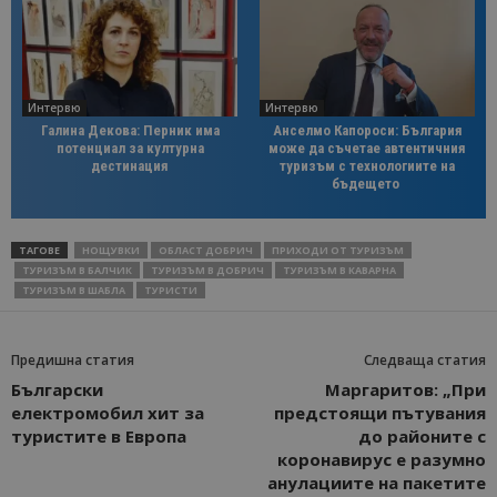
Интервю
Интервю
Галина Декова: Перник има
Анселмо Капороси: България
потенциал за културна
може да съчетае автентичния
дестинация
туризъм с технологиите на
бъдещето
ТАГОВЕ
НОЩУВКИ
ОБЛАСТ ДОБРИЧ
ПРИХОДИ ОТ ТУРИЗЪМ
ТУРИЗЪМ В БАЛЧИК
ТУРИЗЪМ В ДОБРИЧ
ТУРИЗЪМ В КАВАРНА
ТУРИЗЪМ В ШАБЛА
ТУРИСТИ
Предишна статия
Следваща статия
Български
Маргаритов: „При
електромобил хит за
предстоящи пътувания
туристите в Eвропа
до районите с
коронавирус е разумно
анулациите на пакетите