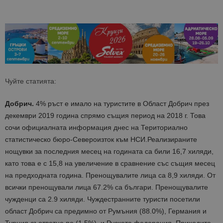
Чуйте статията:
Добрич.
4% ръст е имало на туристите в Област Добрич през
декември 2019 година спрямо същия период на 2018 г. Това
сочи официалната информация днес на Териториално
статистическо бюро-Североизток към НСИ.Реализираните
нощувки за последния месец на годината са били 16,7 хиляди,
като това е с 15,8 на увеличение в сравнение със същия месец
на предходната година. Пренощувалите лица са 8,9 хиляди. От
всички пренощували лица 67.2% са българи. Пренощувалите
чужденци са 2.9 хиляди. Чуждестранните туристи посетили
област Добрич са предимно от Румъния (88.0%), Германия и