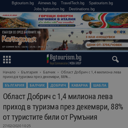
Bgtourism.bg
Airnews.bg
TravelTech.bg
Spatourism.bg
Jobs.bgtourism.bg
Destinations.bg
Начало
България
Балчик
Област Добрич с 1,4 милиона лева
приход в туризма през декември, 88%...
БЪЛГАРИЯ
БАЛЧИК
ДОБРИЧ
КАВАРНА
ШАБЛА
Област Добрич с 1,4 милиона лева
приход в туризма през декември, 88%
от туристите били от Румъния
27/02/2020 10:25