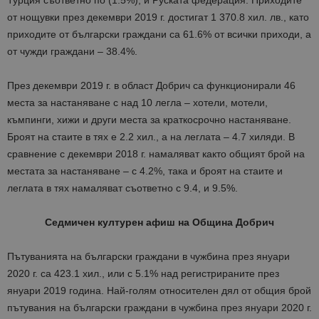
Турция съответно по (1.5%), и Руската федерация. Приходите
от нощувки през декември 2019 г. достигат 1 370.8 хил. лв., като
приходите от български граждани са 61.6% от всички приходи, а
от чужди граждани – 38.4%.
През декември 2019 г. в област Добрич са функционирали 46
места за настаняване с над 10 легла – хотели, мотели,
къмпинги, хижи и други места за краткосрочно настаняване.
Броят на стаите в тях е 2.2 хил., а на леглата – 4.7 хиляди. В
сравнение с декември 2018 г. намаляват както общият брой на
местата за настаняване – с 4.2%, така и броят на стаите и
леглата в тях намаляват съответно с 9.4, и 9.5%.
Седмичен културен афиш на Община Добрич
Пътуванията на български граждани в чужбина през януари
2020 г. са 423.1 хил., или с 5.1% над регистрираните през
януари 2019 година. Най-голям относителен дял
от общия брой
пътувания на български граждани в чужбина през януари 2020 г.