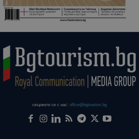
свържете се с нас:
office@bgtourism.bg