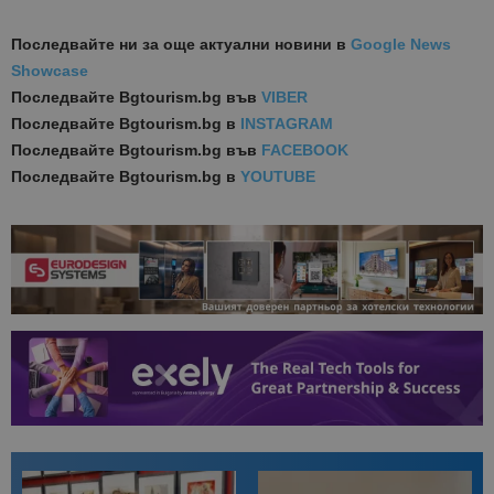
Последвайте ни за още актуални новини
в
Google News
Showcase
Последвайте
Bgtourism.bg във
VIBER
Последвайте
Bgtourism.bg в
INSTAGRAM
Последвайте
Bgtourism.bg във
FACEBOOK
Последвайте
Bgtourism.bg в
YOUTUBE