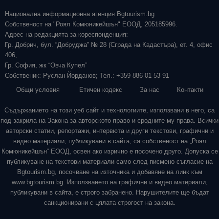
Национална информационна агенция Bgtourism.bg
Собственост на "Роял Комюникейшън" ЕООД, 205185996.
Адрес на редакцията за кореспонденция:
Гр. Добрич, бул. “Добруджа” № 28 (Сграда на Кадастъра), ет. 4, офис
406;
Гр. София, жк “Овча Купел”
Собственик: Руслан Йорданов; Тел.: +359 886 01 53 91
Общи условия
Етичен кодекс
За нас
Контакти
Съдържанието на този уеб сайт и технологиите, използвани в него, са
под закрила на Закона за авторското право и сродните му права. Всички
авторски статии, репортажи, интервюта и други текстови, графични и
видео материали, публикувани в сайта, са собственост на „Роял
Комюникейшън“ ЕООД, освен ако изрично е посочено друго. Допуска се
публикуване на текстови материали само след писмено съгласие на
Bgtourism.bg, посочване на източника и добавяне на линк към
www.bgtourism.bg. Използването на графични и видео материали,
публикувани в сайта, е строго забранено. Нарушителите ще бъдат
санкционирани с цялата строгост на закона.