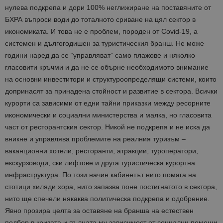
нулева подкрепа и дори 100% неглижиране на поставяните от
БХРА въпроси води до тоталното сриване на цял сектор в
икономиката. И това не е проблем, породен от Covid-19, а
системен и дългогодишен за туристическия бранш. Не може
години наред да се “управляват” само плажове и няколко
гласовити кръчми и да не се обърне необходимото внимание
на основни инвеститори и структуроопределящи системи, които
допринасят за принадена стойност и развитие в сектора. Всички
курорти са зависими от едни тайни приказки между ресорните
икономически и социални министерства и малка, но гласовита
част от ресторантския сектор. Никой не подкрепя и не иска да
вникне и управлява проблемите на реалния туризъм –
ваканционни хотели, ресторанти, атракции, туроператори,
екскурзоводи, ски лифтове и друга туристическа курортна
инфраструктура. По този начин кабинетът нито помага на
стотици хиляди хора, нито запазва поне постигнатото в сектора,
нито ще спечели някаква политическа подкрепа и одобрение.
Явно прозира целта за оставяне на бранша на естествен
подбор в кризата и пълната му зависимост от социални помощи