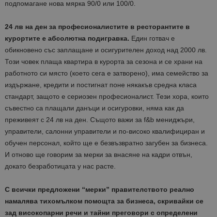
подпомагане нова мярка 90/0 или 100/0.
24 лв на ден за професионалистите в ресторантите в
курортите е абсолютна подигравка.
Един готвач е
обикновено със заплащане и осигурителен доход над 2000 лв.
Този човек плаща квартира в курорта за сезона и се храни на
работното си място (което сега е затворено), има семейство за
издържане, кредити и постигнат поне някакъв средна класа
стандарт, защото е сериозен професионалист. Тези хора, които
съвестно са плащали данъци и осигуровки, няма как да
преживеят с 24 лв на ден. Същото важи за f&b мениджъри,
управители, салонни управители и по-високо квалифициран и
обучен персонал, който ще е безвъзвратно загубен за бизнеса.
И отново ще говорим за мерки за внасяне на кадри отвън,
докато безработицата у нас расте.
С всички предложени “мерки” правителството реално
намалява тихомълком помощта за бизнеса, скривайки се
зад високопарни речи и тайни преговори с определени