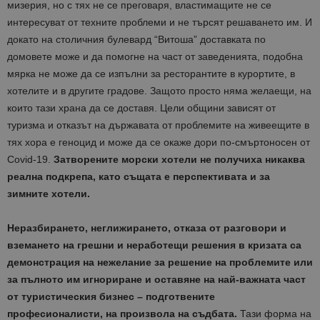
мизерия, но с тях не се преговаря, властимащите не се
интересуват от техните проблеми и не търсят решаването им. И
докато на столичния булевард “Витоша” доставката по
домовете може и да помогне на част от заведенията, подобна
мярка не може да се изпълни за ресторантите в курортите, в
хотелите и в другите градове. Защото просто няма желаещи, на
които тази храна да се доставя. Цели общини зависят от
туризма и отказът на държавата от проблемите на живеещите в
тях хора е геноцид и може да се окаже дори по-смъртоносен от
Covid-19.
Затворените морски хотели не получиха никаква
реална подкрепа, като същата е перспективата и за
зимните хотели.
Неразбирането, неглижирането, отказа от разговори и
вземането на грешни и неработещи решения в кризата са
демонстрация на нежелание за решение на проблемите или
за пълното им игнориране и оставяне на най-важната част
от туристическия бизнес – подготвените
професионалисти, на произвола на съдбата.
Тази форма на