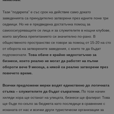
Тази “подкрепа” е със срок на действие само докато
заведенията са принудително затворени през идните поне три
седмици. Но не е предвидена достатъчна помощ за
самоосигуряващите се лица и за служителите в нощни клубове,
които загубиха препитанието си значително по-рано. В
общественото пространство се говори за помощ от 15-20 на сто
от оборота на затворените заведения, с които те да бъдат
подпомогнати.
Това обаче е крайно недостатъчно за
бизнеси, които реално не могат да работят на пълни
обороти вече 9 месеца, а някой са реално затворени през
повечето време.
Всички предложени мерки водят единствено до логичната
стъпка – служителите да бъдат съкратени.
По този начин
хиляди хора ще останат на улицата, бизнеси ще фалират. Това
ще бъде по-скъпо за бюджета като последици в сравнение с
исканата от нас и всички други туристически организации за