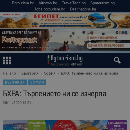
Bgtourism.bg
Airnews.bg
TravelTech.bg
Spatourism.bg
Jobs.bgtourism.bg
Destinations.bg
Начало
България
София
БХРА: Търпението ни се изчерпа
БЪЛГАРИЯ
СОФИЯ
БХРА: Търпението ни се изчерпа
26/11/2020 15:21