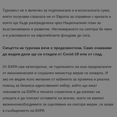
Туризмът не е включен за подпомагане и в колосалната сума,
която получава страната ни от Европа за справяне с кризата и
която ще бъде разпределена чрез Националния план за
възстановяване и развитие. Неглижирането на сектора бе явно
и в усвояването на европейските фондове до сега.
Смъртта на туризма вече е предизвестена. Само очакваме
да видим дали ще си отидем от Covid-19 или от глад.
От БХРА сме категорични, че търпението ни към предлаганите
от икономическия и социален министър мерки се изчерпа. И
ако не видим ясно желание от кабинета за промяна и реална
помощ за бизнеса единственият избор, който ще имат
членовете на БХРА и техните служители е да излязат на
улицата и да поискат оставките на всички, които не взимат
жизненонеобходимите за оцеляване на сектора мерки, се казва
в съобщението на БХРА.