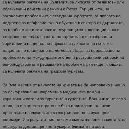
за нулевата реклама на България, за липсата от безвизови или
облекчени и по-евтини режими с Русия, Турция и тн., за
законовите проблеми със статута на курортите, за липсата на
подкрепа за професионално обучение в сектора от държавата,
за проблемите и законовите неуредици за инвестиции в нови
лифтове, но позволяването на строителство в забранени
територии и национални паркове, за липсата на всякакво
национално планиране на легловата база, за нерешаване на
проблемите на междуправителствени рестриктивни въпроси на
авиоиндустрията и решаване на проблема с летище Пловдив,
за нулевата реклама на градския туризъм.
За 9-те месеца от началото на кризата не бе направено и нищо
за осигуряване на навременна медицинска помощ и
карантинни хотели за туристите в курортите. Болниците не само
в тях, но и в цялата страна не бяха подготвени, въпреки
прогнозите на експертите за завръщане на вируса през
октомври. И в резултат ние не само сме затворени за света като
несигурна дестинация, но и умират близките ни хора.