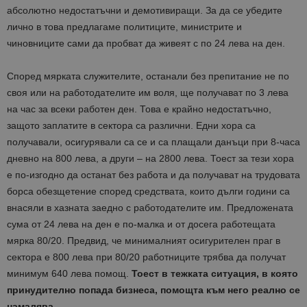
абсолютно недостатъчни и демотивиращи. За да се убедите
лично в това предлагаме политиците, министрите и
чиновниците сами да пробват да живеят с по 24 лева на ден.
Според мярката служителите, останали без препитание не по
своя или на работодателите им воля, ще получават по 3 лева
на час за всеки работен ден. Това е крайно недостатъчно,
защото заплатите в сектора са различни. Едни хора са
получавали, осигурявали са се и са плащали данъци при 8-часа
дневно на 800 лева, а други – на 2800 лева. Тоест за тези хора
е по-изгодно да останат без работа и да получават на трудовата
борса обезщетение според средствата, които дълги години са
внасяли в хазната заедно с работодателите им. Предложената
сума от 24 лева на ден е по-малка и от досега работещата
мярка 80/20. Предвид, че минималният осигурителен праг в
сектора е 800 лева при 80/20 работниците трябва да получат
минимум 640 лева помощ.
Тоест в тежката ситуация, в която
принудително попада бизнеса, помощта към него реално се
намалява.