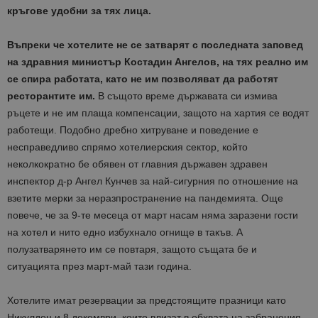
кръгове удобни за тях лица.
Въпреки че хотелите не се затварят с последната заповед
на здравния министър Костадин Ангелов, на тях реално им
се спира работата, като не им позволяват да работят
ресторантите им.
В същото време държавата си измива
ръцете и не им плаща компенсации, защото на хартия се водят
работещи. Подобно дребно хитруване и поведение е
несправедливо спрямо хотелиерския сектор, който
неколкократно бе обявен от главния държавен здравен
инспектор д-р Ангел Кунчев за най-сигурния по отношение на
взетите мерки за неразпространение на пандемията. Още
повече, че за 9-те месеца от март насам няма заразени гости
на хотел и нито едно избухнало огнище в такъв. А
полузатварянето им се повтаря, защото същата бе и
ситуацията през март-май тази година.
Хотелите имат резервации за предстоящите празници като
Никулден и 8 декември, които влизат в обхвата на забранения