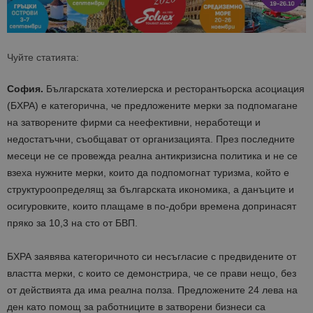
Чуйте статията:
София.
Българската хотелиерска и ресторантьорска асоциация
(БХРА) е категорична, че предложените мерки за подпомагане
на затворените фирми са неефективни, неработещи и
недостатъчни, съобщават от организацията. През последните
месеци не се провежда реална антикризисна политика и не се
взеха нужните мерки, които да подпомогнат туризма, който е
структуроопределящ за българската икономика, а данъците и
осигуровките, които плащаме в по-добри времена допринасят
пряко за 10,3 на сто от БВП.
БХРА заявява категоричното си несъгласие с предвидените от
властта мерки, с които се демонстрира, че се прави нещо, без
от действията да има реална полза. Предложените 24 лева на
ден като помощ за работниците в затворени бизнеси са