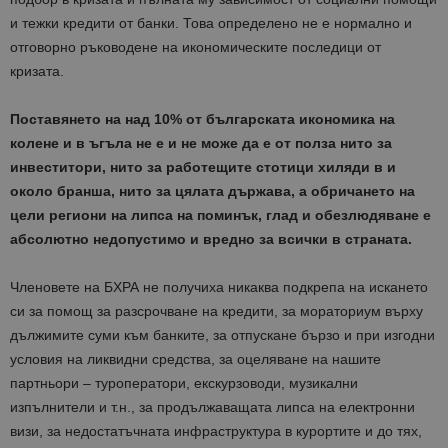
и тежки кредити от банки. Това определено не е нормално и
отговорно ръководене на икономическите последици от
кризата.
Поставянето на над 10% от българската икономика на
колене и в ъгъла не е и не може да е от полза нито за
инвеститори, нито за работещите стотици хиляди в и
около бранша, нито за цялата държава, а обричането на
цели региони на липса на поминък, глад и обезлюдяване е
абсолютно недопустимо и вредно за всички в страната.
Членовете на БХРА не получиха никаква подкрепа на искането
си за помощ за разсрочване на кредити, за мораториум върху
дължимите суми към банките, за отпускане бързо и при изгодни
условия на ликвидни средства, за оцеляване на нашите
партньори – туроператори, екскурзоводи, музикални
изпълнители и т.н., за продължаващата липса на електронни
визи, за недостатъчната инфраструктура в курортите и до тях,