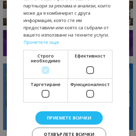
партньори за реклама и анализи, които
може да я комбинират с друга
информация, която сте им
предоставили или която са събрали от
вашето използване на техните услуги.
Прочетете още
Строго
Ефективност
необходимо
Таргетиране
Функционалност
Интервю
Интервю
Диана Благоева: EXPLORA III
Галина Декова: Перник има
показва новото лице на
потенциал за културна
ПРИЕМЕТЕ ВСИЧКИ
луксозното круизно пътуване
дестинация
ОТХВЪРЛЕТЕ ВСИЧКИ