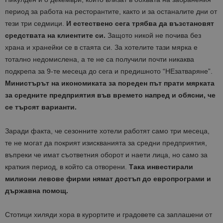
период за работа на ресторантите, както и за останалите дни от
тези три седмици.
И естествено сега трябва да възстановят
средствата на клиентите си.
Защото никой не почива без
храна и хранейки се в стаята си. За хотелите тази мярка е
тотално недомислена, а те не са получили почти никаква
подкрепа за 9-те месеца до сега и предишното “НЕзатваряне”.
Министърът на икономиката за пореден път прати мярката
за средните предприятия във времето напред и обясни, че
се търсят варианти.
Заради факта, че сезонните хотели работят само три месеца,
те не могат да покрият изискванията за средни предприятия,
въпреки че имат съответния оборот и наети лица, но само за
краткия период, в който са отворени.
Така инвестирали
милиони левове фирми нямат достъп до европрограми и
държавна помощ.
Стотици хиляди хора в курортите и градовете са заплашени от