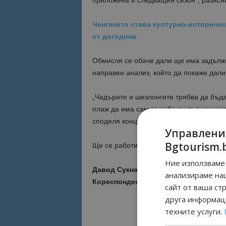
приложена и следващия сезон”, разясн
Ченгенето става културно-историческ
от догодина
Обмисля се обаче дали ще има задълж
направен анализ, който да покаже дали
„Чадърите и шезлонгите трябва да бъда
плаж да има сам за себе си възможност
споделя концесионерът на плаж Крайм
Управлени
Bgtourism.
Ще се работи и по реклама, която да п
Ние използваме 
Давид Сукнаров
анализираме на
Кореспондент на bgtourism.bg за об
сайт от ваша ст
друга информаци
Най-важните но
техните услуги.