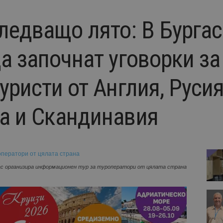
ледващо лято: В Бурга
а започнат уговорки за
уристи от Англия, Русия
а и Скандинавия
ас организира информационен тур за туроператори от цялата страна