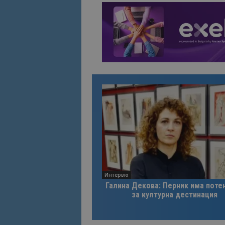
Име
Име
sc_is_visitor_uniq
is_visitor_unique
is_unique
_ga_B09EBBY8PY
_ga_WXPDN4HSCV
_ga_FK650GXHRZ
_ga
Интервю
Галина Декова: Перник има поте
за културна дестинация