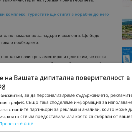
и зам.-министърът на туризма Ирена Георгиева.
и комплекс, туристите ще стигат с корабче до него
ително намаление за чадъри и шезлонги. Ще бъде
 това е необходимо.
т по такъв начин регламентирани цените им, че всеки
 да определи на каква стойност да бъдат отдавани”,
орие Николай Димитров.
е на Вашата дигитална поверителност в
bg
ривлича чужди туристи у нас целогодишно.
бисквитки, за да персонализираме съдържанието, рекламите
шия трафик. Също така споделяме информация за използван
ласт Бургас
рана с нашите партньори за реклама и анализи, които може д
я, която сте им предоставили или която са събрали от ваше
вини от туризма в България тук
Прочетете още