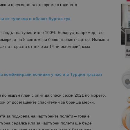
ива и през останалото време в годината.
и от туризма в област Бургас тук
м спадът на туристите е 100%. Беларус, например, взе
тември, а на 8 септември беше първият чартър. Имаме и
кт, а първата от тях е за 14-ти октомври”, каза
за комбинирани почивки у нас и в Турция тръгват
 по екшън план с опит да спаси сезон 2021 по морето.
ои от досегашните спасителни за бранша мерки.
ата за подкрепа на чартърните полети – това е
търна седалка или за чартърни полети ще бъде