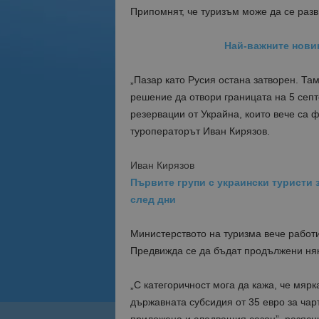
Припомнят, че туризъм може да се разв
Най-важните новин
„Пазар като Русия остана затворен. Та
решение да отвори границата на 5 сеп
резервации от Украйна, които вече са фа
туроператорът Иван Кирязов.
Иван Кирязов
Първите групи с украински туристи 
след дни
Министерството на туризма вече работи
Предвижда се да бъдат продължени няк
„С категоричност мога да кажа, че мярк
държавната субсидия от 35 евро за чар