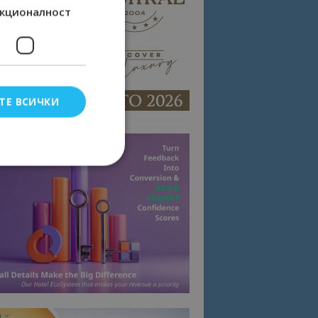
кционалност
ТЕ ВСИЧКИ
елско влизане и
тки.
омните съгласието
квитки на сайта.