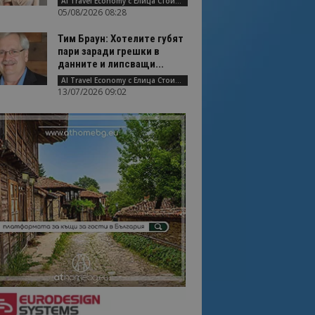
AI Travel Economy с Елица Стоилова
05/08/2026 08:28
Тим Браун: Хотелите губят
пари заради грешки в
данните и липсващи...
AI Travel Economy с Елица Стоилова
13/07/2026 09:02