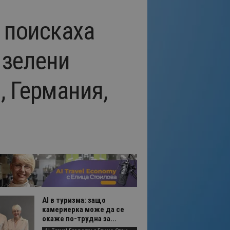
с поискаха
 зелени
, Германия,
AI в туризма: защо
камериерка може да се
окаже по-трудна за...