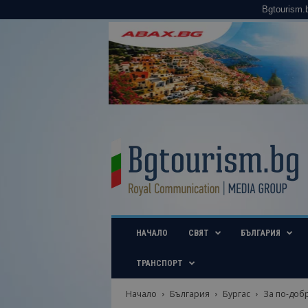
Bgtourism.
B
g
t
o
u
r
i
НАЧАЛО
СВЯТ
БЪЛГАРИЯ
s
m
.
ТРАНСПОРТ
b
g
Начало
България
Бургас
За по-добр
–