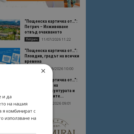
“Пощенска картичка от…”:
Петрич – Изживяване
отвъд очакваното
11/07/2026 11:22
Петрич
“Пощенска картичка от…”:
Пловдив, градът на всички
времена
×
23/06/2026 10:00
Пловдив
“Пощенска картичка от…”:
Перник – град на
традициите, културата и
вдъхновяващите...
 и да
ето на нашия
17/06/2026 09:01
Перник
а я комбинират с
то използване на