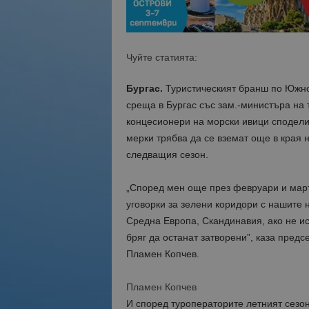
Чуйте статията:
Бургас.
Туристическият бранш по Южнот
среща в Бургас със зам.-министъра на 
концесионери на морски ивици сподели
мерки трябва да се вземат още в края н
следващия сезон.
„Според мен още през февруари и март 
уговорки за зелени коридори с нашите н
Средна Европа, Скандинавия, ако не и
бряг да останат затворени”, каза пред
Пламен Копчев.
Пламен Копчев
И според туроператорите летният сезон