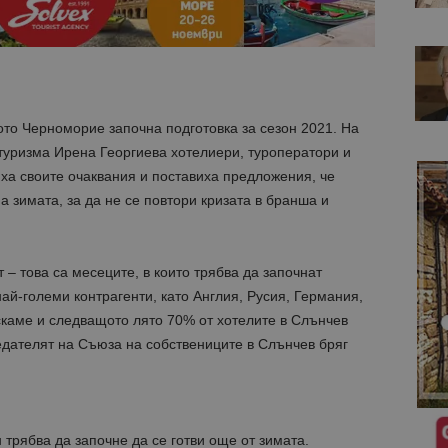
о Черноморие започна подготовка за сезон 2021. На
туризма Ирена Георгиева хотелиери, туроператори и
ха своите очаквания и поставиха предложения, че
а зимата, за да не се повтори кризата в бранша и
– това са месеците, в които трябва да започнат
ай-големи контрагенти, като Англия, Русия, Германия,
скаме и следващото лято 70% от хотелите в Слънчев
седателят на Съюза на собствениците в Слънчев бряг
 трябва да започне да се готви още от зимата.