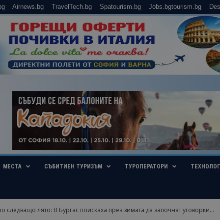
bg
Airnews.bg
TravelTech.bg
Spatourism.bg
Jobs.bgtourism.bg
Des
МЕСТА
СЪБИТИЕН ТУРИЗЪМ
ТУРОПЕРАТОРИ
ТЕХНОЛО
о следващо лято: В Бургас поискаха през зимата да започнат уговорки...