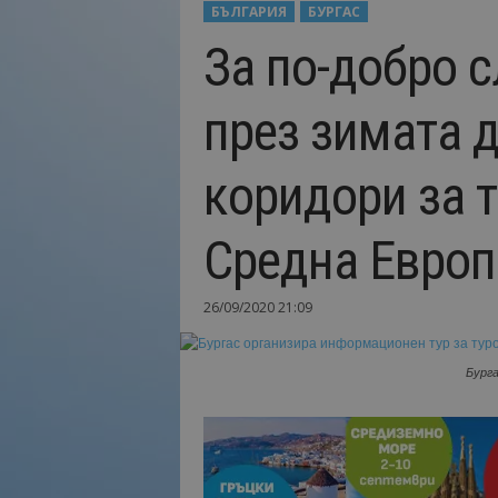
БЪЛГАРИЯ
БУРГАС
Н
За по-добро с
а
й
-
през зимата д
в
а
ж
коридори за т
н
о
т
Средна Европ
о
о
т
26/09/2020 21:09
т
у
р
Бург
и
з
м
а
!