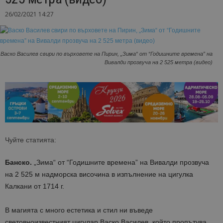
26/02/2021 14:27
Васко Василев свири по върховете на Пирин, „Зима“ от “Годишните времена” на
Вивалди прозвуча на 2 525 метра (видео)
Чуйте статията:
Банско.
„Зима“ от “Годишните времена” на Вивалди прозвуча
на 2 525 м надморска височина в изпълнение на цигулка
Калкани от 1714 г.
В магията с много естетика и стил ни въведе
световноизвестният цигулар Васко Василев, който пропътува