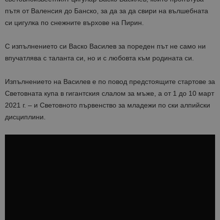
пътя от Валенсия до Банско, за да за да свири на вълшебната
си цигулка по снежните върхове на Пирин.
С изпълнението си Васко Василев за пореден път не само ни
впучатлява с таланта си, но и с любовта към родината си.
Изпълнението на Василев е по повод предстоящите стартове за
Световната купа в гигантския слалом за мъже, а от 1 до 10 март
2021 г. – и Световното първенство за младежи по ски алпийски
дисциплини.