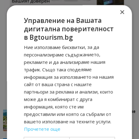
×
Управление на Вашата
дигитална поверителност
в Bgtourism.bg
Ние използваме бисквитки, за да
персонализираме съдържанието,
рекламите и да анализираме нашия
трафик. Също така споделяме
информация за използването на нашия
сайт от ваша страна с нашите
партньори за реклама и анализи, които
може да я комбинират с друга
информация, която сте им
“Пощенска картичка от…”: Петрич – Изживяване
предоставили или която са събрали от
отвъд очакваното
вашето използване на техните услуги.
11/07/2026 11:22
Петрич
Прочетете още