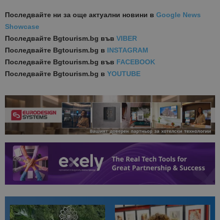
Последвайте ни за още актуални новини
в
Google News
Showcase
Последвайте
Bgtourism.bg във
VIBER
Последвайте
Bgtourism.bg в
INSTAGRAM
Последвайте
Bgtourism.bg във
FACEBOOK
Последвайте
Bgtourism.bg в
YOUTUBE