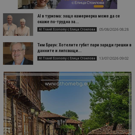
AI в туризма: защо камериерка може да се
окаже по-трудна за...
05/08/2026 08:28
AI Travel Economy с Елица Стоилова
Тим Браун: Хотелите губят пари заради грешки в
данните и липсващи...
13/07/2026 09:02
AI Travel Economy с Елица Стоилова