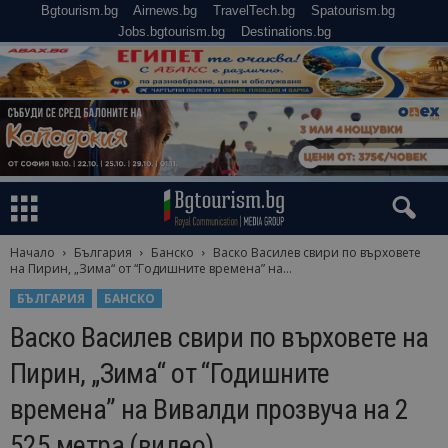
Bgtourism.bg
Airnews.bg
TravelTech.bg
Spatourism.bg
Jobs.bgtourism.bg
Destinations.bg
Начало
България
Банско
Васко Василев свири по върховете
на Пирин, „Зима“ от “Годишните времена” на...
БЪЛГАРИЯ
БАНСКО
Васко Василев свири по върховете на
Пирин, „Зима“ от “Годишните
времена” на Вивалди прозвуча на 2
525 метра (видео)