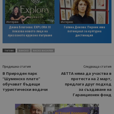
Интервю
Интервю
Диана Благоева: EXPLORA III
Галина Декова: Перник има
показва новото лице на
потенциал за културна
луксозното круизно пътуване
дестинация
ТАГОВЕ
БАНСКО
ВАСКО ВАСИЛЕВ
Предишна статия
Следваща статия
В Природен парк
АБТТА няма да участва в
“Шуменско плато”
протеста на 2 март,
обучават бъдещи
предлага друг подход
туристически водачи
за създаване на
Гаранционен фонд