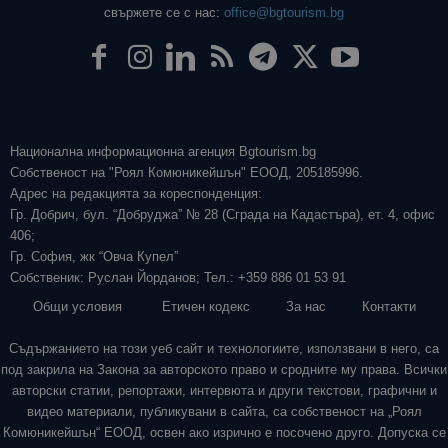
свържете се с нас:
office@bgtourism.bg
Национална информационна агенция Bgtourism.bg
Собственост на "Роял Комюникейшън" ЕООД, 205185996.
Адрес на редакцията за кореспонденция:
Гр. Добрич, бул. “Добруджа” № 28 (Сграда на Кадастъра), ет. 4, офис
406;
Гр. София, жк “Овча Купел”
Собственик: Руслан Йорданов; Тел.: +359 886 01 53 91
Общи условия
Етичен кодекс
За нас
Контакти
Съдържанието на този уеб сайт и технологиите, използвани в него, са
под закрила на Закона за авторското право и сродните му права. Всички
авторски статии, репортажи, интервюта и други текстови, графични и
видео материали, публикувани в сайта, са собственост на „Роял
Комюникейшън“ ЕООД, освен ако изрично е посочено друго. Допуска се