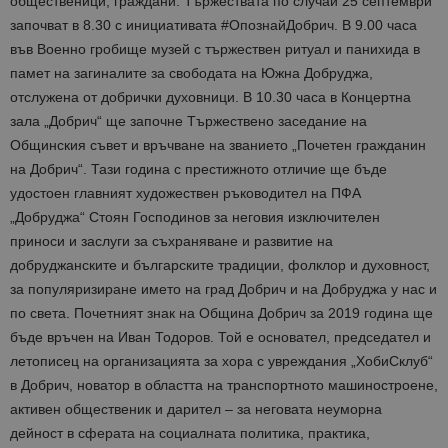
общественици, граждани. Тържествата по случай 25 септември
започват в 8.30 с инициативата #ОпознайДобрич. В 9.00 часа
във Военно гробище музей с тържествен ритуал и панихида в
памет на загиналите за свободата на Южна Добруджа,
отслужена от добрички духовници. В 10.30 часа в Концертна
зала „Добрич“ ще започне Тържествено заседание на
Общинския съвет и връчване на званието „Почетен гражданин
на Добрич“. Тази година с престижното отличие ще бъде
удостоен главният художествен ръководител на ПФА
„Добруджа“ Стоян Господинов за неговия изключителен
приноси и заслуги за съхраняване и развитие на
добруджанските и българските традиции, фолклор и духовност,
за популяризиране името на град Добрич и на Добруджа у нас и
по света. Почетният знак на Община Добрич за 2019 година ще
бъде връчен на Иван Тодоров. Той е основател, председател и
летописец на организацията за хора с увреждания „ХобиСклуб“
в Добрич, новатор в областта на транспортното машиностроене,
активен общественик и дарител – за неговата неуморна
дейност в сферата на социалната политика, практика,