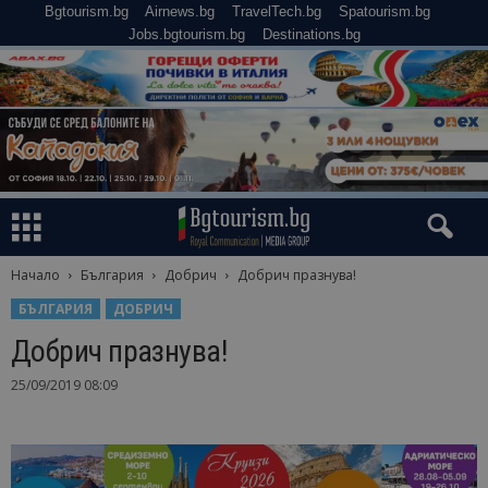
Bgtourism.bg
Airnews.bg
TravelTech.bg
Spatourism.bg
Jobs.bgtourism.bg
Destinations.bg
Начало
България
Добрич
Добрич празнува!
БЪЛГАРИЯ
ДОБРИЧ
Добрич празнува!
25/09/2019 08:09