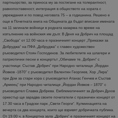
партньорство, за приноса му за постигане на толерантност,
равнопоставеност, интеграция в обществото на хората с
увреждания и по повод неговата 75 – а годишнина. Решено е
още в Почетната книга на Общината да бъдат вписани имената
на 11 загинали войници в родната казарма по време на
изпълнение на войнския им дълг. В Деня на Добрич на площад
„Свобода“ от 12.00 часа е празничният концерт „Приказки за
Добруджа“ на ПФА „Добруджа“ с главен художествен
ръководител Стоян Господинов. За любителите на шлагери и
патриотични песни е концертът „Обичаме те, Добрич“ с
участници: Състав „Добрич” при Народно читалище „Йордан
Йовков -1870” с ръководител Валентин Георгиев, Хор „Лира”
при Дом за стари хора с ръководител Атанас Генчев и Състав
„Армеец“ при Народно читалище „Йордан Йовков – 1870” с
ръководител Славка Добрева. Емблематичният за Добрич Духов
оркестър ще зарадва своите почитатели с празничен концерт от
17.30 часа в Градски парк „Свети Георги“. Кулминацията на
вечерта са два концерта, които ще взривят добричката публика.
От 19.00 ч. в Концертна зала „Добрич“ е празничният концерт на