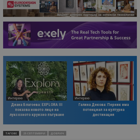
Интервю
Интервю
Диана Благоева: EXPLORA III
Галина Декова: Перник има
показва новото лице на
потенциал за културна
луксозното круизно пътуване
дестинация
ТАГОВЕ
25 СЕПТЕМВРИ
ДОБРИЧ