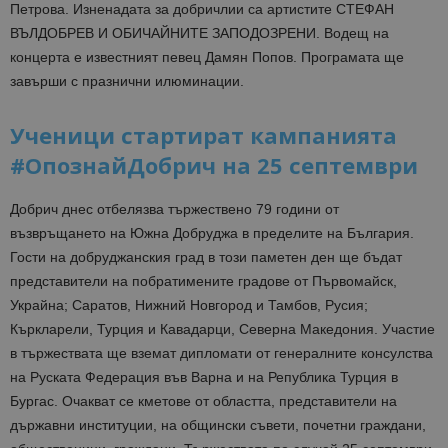
Петрова. Изненадата за добричлии са артистите СТЕФАН
ВЪЛДОБРЕВ И ОБИЧАЙНИТЕ ЗАПОДОЗРЕНИ. Водещ на
концерта е известният певец Дамян Попов. Програмата ще
завърши с празнични илюминации.
Ученици стартират кампанията
#ОпознайДобрич на 25 септември
Добрич днес отбелязва тържествено 79 години от
възвръщането на Южна Добруджа в пределите на България.
Гости на добруджанския град в този паметен ден ще бъдат
представители на побратимените градове от Първомайск,
Украйна; Саратов, Нижний Новгород и Тамбов, Русия;
Къркларели, Турция и Кавадарци, Северна Македония. Участие
в тържествата ще вземат дипломати от генералните консулства
на Руската Федерация във Варна и на Република Турция в
Бургас. Очакват се кметове от областта, представители на
държавни институции, на общински съвети, почетни граждани,