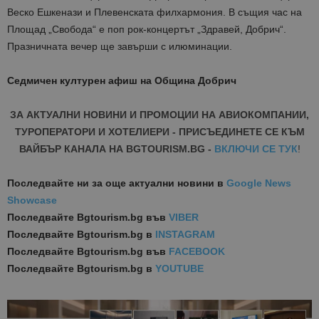
Веско Ешкенази и Плевенската филхармония. В същия час на
Площад „Свобода“ е поп рок-концертът „Здравей, Добрич“.
Празничната вечер ще завърши с илюминации.
Седмичен културен афиш на Община Добрич
ЗА АКТУАЛНИ НОВИНИ И ПРОМОЦИИ НА АВИОКОМПАНИИ,
ТУРОПЕРАТОРИ И ХОТЕЛИЕРИ - ПРИСЪЕДИНЕТЕ СЕ КЪМ
ВАЙБЪР КАНАЛА НА BGTOURISM.BG -
ВКЛЮЧИ СЕ ТУК
!
Последвайте ни за още актуални новини
в
Google News
Showcase
Последвайте
Bgtourism.bg във
VIBER
Последвайте
Bgtourism.bg в
INSTAGRAM
Последвайте
Bgtourism.bg във
FACEBOOK
Последвайте
Bgtourism.bg в
YOUTUBE