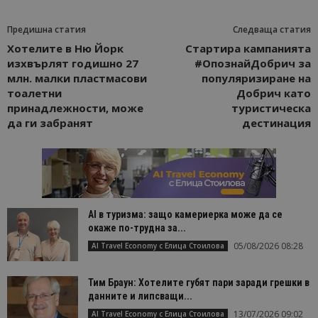
Предишна статия
Следваща статия
Хотелите в Ню Йорк
Стартира кампанията
изхвърлят годишно 27
#ОпознайДобрич за
млн. малки пластмасови
популяризиране на
тоалетни
Добрич като
принадлежности, може
туристическа
да ги забранят
дестинация
AI в туризма: защо камериерка може да се
окаже по-трудна за...
05/08/2026 08:28
AI Travel Economy с Елица Стоилова
Тим Браун: Хотелите губят пари заради грешки в
данните и липсващи...
13/07/2026 09:02
AI Travel Economy с Елица Стоилова