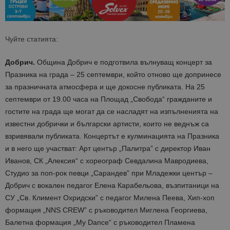
Чуйте статията:
Добрич.
Община Добрич е подготвила вълнуващ концерт за
Празника на града – 25 септември, който отново ще допринесе
за празничната атмосфера и ще докосне публиката. На 25
септември от 19.00 часа на Площад „Свобода“ гражданите и
гостите на града ще могат да се насладят на изпълненията на
известни добрички и български артисти, които не веднъж са
взривявали публиката. Концертът е кулминацията на Празника
и в него ще участват: Арт център „Палитра” с директор Иван
Иванов, СК „Алексия“ с хореограф Севдалина Мавродиева,
Студио за поп-рок певци „Сарандев” при Младежки център –
Добрич с вокален педагог Елена Карабельова, възпитаници на
СУ „Св. Климент Охридски” с педагог Милена Пеева, Хип-хоп
формация „NNS CREW” с ръководител Миглена Георгиева,
Балетна формация „My Dance“ с ръководител Пламена