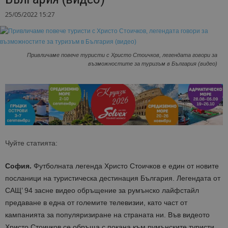
25/05/2022 15:27
Привличаме повече туристи с Христо Стоичков, легендата говори за
възможностите за туризъм в България (видео)
Чуйте статията:
София.
Футболната легенда Христо Стоичков е един от новите
посланици на туристическа дестинация България. Легендата от
САЩ’ 94 засне видео обръщение за румънско лайфстайл
предаване в една от големите телевизии, като част от
кампанията за популяризиране на страната ни. Във видеото
Христо Стоичков се обръща с покана към румънските туристи