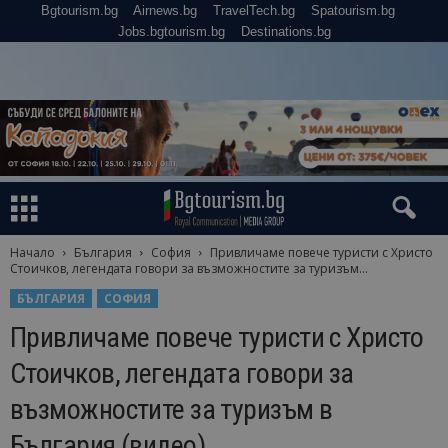
Bgtourism.bg
Airnews.bg
TravelTech.bg
Spatourism.bg
Jobs.bgtourism.bg
Destinations.bg
Начало
България
София
Привличаме повече туристи с Христо
Стоичков, легендата говори за възможностите за туризъм...
БЪЛГАРИЯ
СОФИЯ
Привличаме повече туристи с Христо
Стоичков, легендата говори за
възможностите за туризъм в
България (видео)