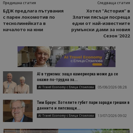
Предишна статия
Следваща статия
БДЖ предлага пътувания
Хотел “Астория” в
с парен локомотив по
Златни пясъци посреща
теснолинейката в
едни от най-известните
началото на юни
румънски дами за новия
Сезон ‘2022
AI в туризма: защо камериерка може да се
окаже по-трудна за...
05/08/2026 08:28
AI Travel Economy с Елица Стоилова
Тим Браун: Хотелите губят пари заради грешки в
данните и липсващи...
13/07/2026 09:02
AI Travel Economy с Елица Стоилова