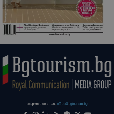
свържете се с нас:
office@bgtourism.bg