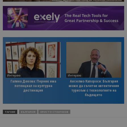
Интервю
Интервю
Галина Декова: Перник има
Анселмо Капороси: България
потенциал за културна
може да съчетае автентичния
дестинация
туризъм с технологиите на
бъдещето
ТАГОВЕ
БЪЛГАРИЯ
ХРИСТО СТОИЧКОВ