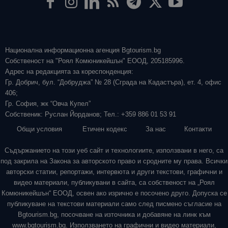
Национална информационна агенция Bgtourism.bg
Собственост на "Роял Комюникейшън" ЕООД, 205185996.
Адрес на редакцията за кореспонденция:
Гр. Добрич, бул. “Добруджа” № 28 (Сграда на Кадастъра), ет. 4, офис
406;
Гр. София, жк “Овча Купел”
Собственик: Руслан Йорданов; Тел.: +359 886 01 53 91
Общи условия
Етичен кодекс
За нас
Контакти
Съдържанието на този уеб сайт и технологиите, използвани в него, са
под закрила на Закона за авторското право и сродните му права. Всички
авторски статии, репортажи, интервюта и други текстови, графични и
видео материали, публикувани в сайта, са собственост на „Роял
Комюникейшън“ ЕООД, освен ако изрично е посочено друго. Допуска се
публикуване на текстови материали само след писмено съгласие на
Bgtourism.bg, посочване на източника и добавяне на линк към
www.bgtourism.bg. Използването на графични и видео материали,