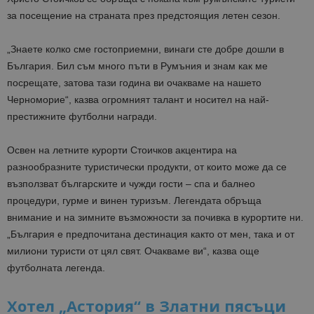
за посещение на страната през предстоящия летен сезон.
„Знаете колко сме гостоприемни, винаги сте добре дошли в
България. Бил съм много пъти в Румъния и знам как ме
посрещате, затова тази година ви очакваме на нашето
Черноморие“, казва огромният талант и носител на най-
престижните футболни награди.
Освен на летните курорти Стоичков акцентира на
разнообразните туристически продукти, от които може да се
възползват българските и чужди гости – спа и балнео
процедури, гурме и винен туризъм. Легендата обръща
внимание и на зимните възможности за почивка в курортите ни.
„България е предпочитана дестинация както от мен, така и от
милиони туристи от цял свят. Очакваме ви“, казва още
футболната легенда.
Хотел „Астория“ в Златни пясъци