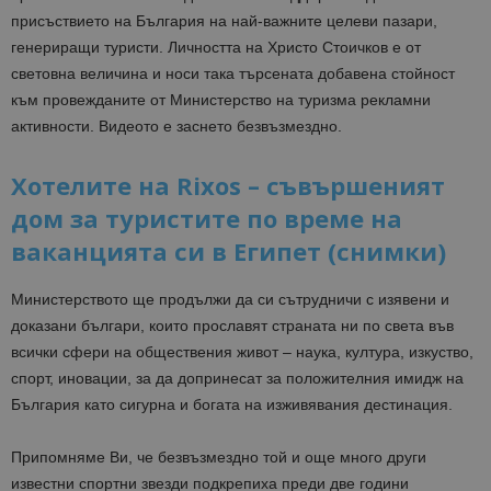
присъствието на България на най-важните целеви пазари,
генериращи туристи. Личността на Христо Стоичков е от
световна величина и носи така търсената добавена стойност
към провежданите от Министерство на туризма рекламни
активности. Видеото е заснето безвъзмездно.
Хотелите на Rixos – съвършеният
дом за туристите по време на
ваканцията си в Египет (снимки)
Министерството ще продължи да си сътрудничи с изявени и
доказани българи, които прославят страната ни по света във
всички сфери на обществения живот – наука, култура, изкуство,
спорт, иновации, за да допринесат за положителния имидж на
България като сигурна и богата на изживявания дестинация.
Припомняме Ви, че безвъзмездно той и още много други
известни спортни звезди подкрепиха преди две години