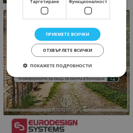
Таргетиране
Функционалност
ПРИЕМЕТЕ ВСИЧКИ
ОТХВЪРЛЕТЕ ВСИЧКИ
ПОКАЖЕТЕ ПОДРОБНОСТИ
Строго необходимо
Ефективност
Таргетиране
Функционалност
Строго необходимите бисквитки позволяват
основната функционалност на уебсайта, като
потребителско влизане и управление на
акаунта. Уебсайтът не може да се използва
правилно без строго необходими бисквитки.