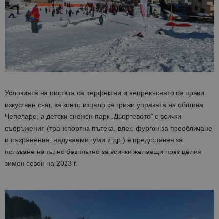
Условията на пистата са перфектни и непрекъснато се прави
изкуствен сняг, за което изцяло се грижи управата на община
Чепеларе, а детски снежен парк „Дьортевото“ с всички
съоръжения (транспортна пътека, влек, фургон за преобличане
и съхранение, надуваеми гуми и др.) е предоставен за
ползване напълно безплатно за всички желаещи през целия
зимен сезон на 2023 г.