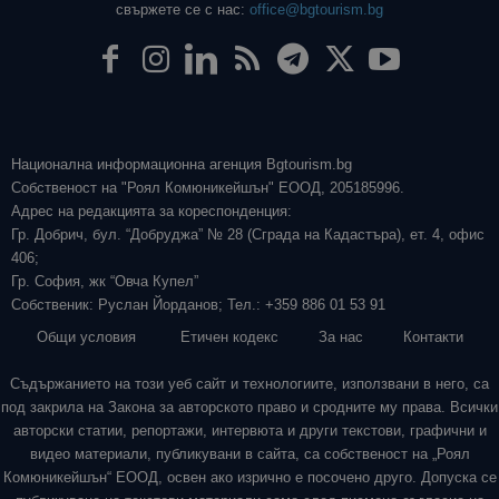
свържете се с нас:
office@bgtourism.bg
Национална информационна агенция Bgtourism.bg
Собственост на "Роял Комюникейшън" ЕООД, 205185996.
Адрес на редакцията за кореспонденция:
Гр. Добрич, бул. “Добруджа” № 28 (Сграда на Кадастъра), ет. 4, офис
406;
Гр. София, жк “Овча Купел”
Собственик: Руслан Йорданов; Тел.: +359 886 01 53 91
Общи условия
Етичен кодекс
За нас
Контакти
Съдържанието на този уеб сайт и технологиите, използвани в него, са
под закрила на Закона за авторското право и сродните му права. Всички
авторски статии, репортажи, интервюта и други текстови, графични и
видео материали, публикувани в сайта, са собственост на „Роял
Комюникейшън“ ЕООД, освен ако изрично е посочено друго. Допуска се