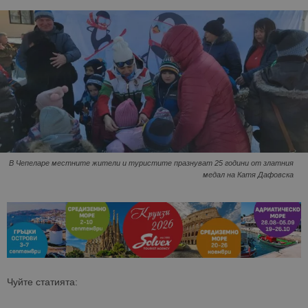
В Чепеларе местните жители и туристите празнуват 25 години от златния
медал на Катя Дафовска
Чуйте статията: