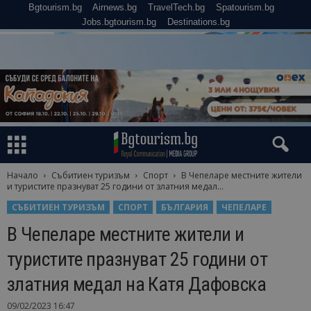
Bgtourism.bg
Airnews.bg
TravelTech.bg
Spatourism.bg
Jobs.bgtourism.bg
Destinations.bg
Начало
Събитиен туризъм
Спорт
В Чепеларе местните жители
и туристите празнуват 25 години от златния медал...
СЪБИТИЕН ТУРИЗЪМ
СПОРТ
БЪЛГАРИЯ
ЧЕПЕЛАРЕ
В Чепеларе местните жители и
туристите празнуват 25 години от
златния медал на Катя Дафовска
09/02/2023 16:47