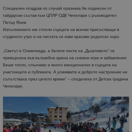
Специален поздрав по случай празника бе поднесен от
гайдарски състав към ЦПЛР ОДК Чепеларе с ръководител
Петър Янев.
Изпълнението им стопли сърцата на всички присъстващи в
студеното утро и на пистата се изви красиво родопско хоро.
„Светът е Олимпиада, а белите писти на „Дьортевото“ се
превърнаха във вълшебна арена на снежни игри и забавления.
Беше топло, слънчево и много емоционално в сърцата на
участниците и публиката. А усмивките и доброто настроение ни
съпътстваха през цялото време“ – споделиха от Детска градина
Чепеларе.