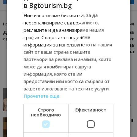
в Bgtourism.bg
Ние използваме бисквитки, за да
персонализираме съдържанието,
Предишна статия
Следваща статия
рекламите и да анализираме нашия
Два български хотела
БТА и Кирил Вълчев
трафик. Също така споделяме
сред топ 1 000 в Европа
получиха признание от
информация за използването на нашия
Министерството на
туризма
сайт от ваша страна с нашите
партньори за реклама и анализи, които
може да я комбинират с друга
информация, която сте им
предоставили или която са събрали от
вашето използване на техните услуги.
AI в туризма: защо камериерка може да се
Прочетете още
окаже по-трудна за...
05/08/2026 08:28
AI Travel Economy с Елица Стоилова
Строго
Ефективност
необходимо
Тим Браун: Хотелите губят пари заради грешки в
данните и липсващи...
13/07/2026 09:02
AI Travel Economy с Елица Стоилова