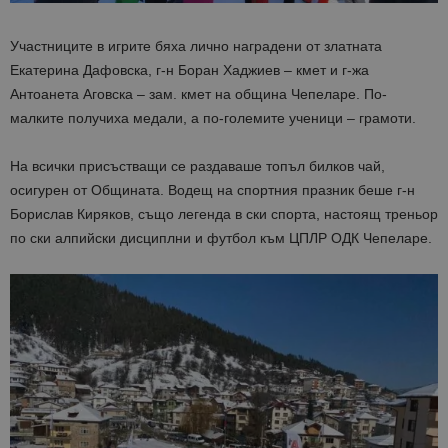
Участниците в игрите бяха лично наградени от златната
Екатерина Дафовска, г-н Боран Хаджиев – кмет и г-жа
Антоанета Аговска – зам. кмет на община Чепеларе. По-
малките получиха медали, а по-големите ученици – грамоти.
На всички присъстващи се раздаваше топъл билков чай,
осигурен от Общината. Водещ на спортния празник беше г-н
Борислав Киряков, също легенда в ски спорта, настоящ треньор
по ски алпийски дисциплни и футбол към ЦПЛР ОДК Чепеларе.