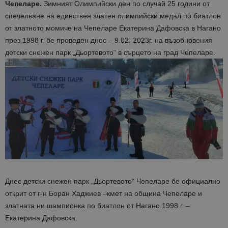
Чепеларе.
Зимният Олимпийски ден по случай 25 години от
спечелване на единствен златен олимпийски медал по биатлон
от златното момиче на Чепеларе Екатерина Дафовска в Нагано
през 1998 г. бе проведен днес – 9.02. 2023г. на възобновения
детски снежен парк „Дьортевото“ в сърцето на град Чепеларе.
Днес детски снежен парк „Дьортевото“ Чепеларе бе официално
открит от г-н Боран Хаджиев –кмет на община Чепеларе и
златната ни шампионка по биатлон от Нагано 1998 г. –
Екатерина Дафовска.