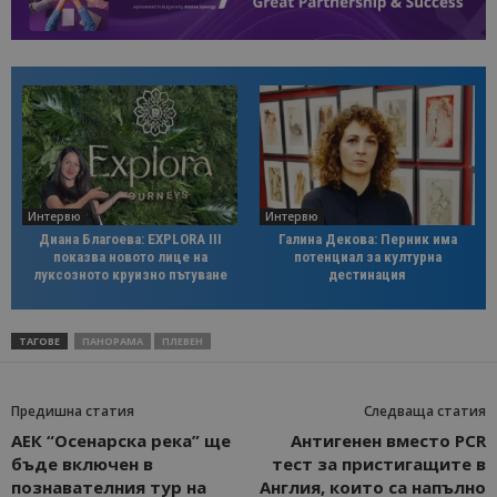
Интервю
Интервю
Диана Благоева: EXPLORA III
Галина Декова: Перник има
показва новото лице на
потенциал за културна
луксозното круизно пътуване
дестинация
ТАГОВЕ
ПАНОРАМА
ПЛЕВЕН
Предишна статия
Следваща статия
АЕК “Осенарска река” ще
Антигенен вместо PCR
бъде включен в
тест за пристигащите в
познавателния тур на
Англия, които са напълно