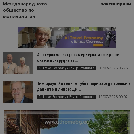
Международното
ваксинирани
общество по
молинология
AI в туризма: защо камериерка може да се
окаже по-трудна за...
05/08/2026 08:28
AI Travel Economy с Елица Стоилова
Тим Браун: Хотелите губят пари заради грешки в
данните и липсващи...
13/07/2026 09:02
AI Travel Economy с Елица Стоилова