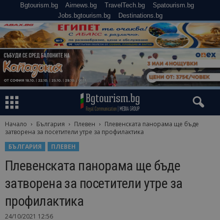
Bgtourism.bg
Airnews.bg
TravelTech.bg
Spatourism.bg
Jobs.bgtourism.bg
Destinations.bg
Начало
България
Плевен
Плевенската панорама ще бъде
затворена за посетители утре за профилактика
БЪЛГАРИЯ
ПЛЕВЕН
Плевенската панорама ще бъде
затворена за посетители утре за
профилактика
24/10/2021 12:56