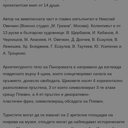
проектантски екип от 14 души.
Автор на живописната част и главен изпълнител е Николай
Овечкин (Военно студио „М. Греков”, Москва). Колективът е от
13 руски и български художници: В. Щербаков, И. Кабанов, А.
Чернишов, М. Ананиев, Н. Овечкин, Д. Дончев, В. Есаулов, В.
Лемешев, Хр. Бояджиев, Г. Есаулов, В. Таутиев, Ю. Усипенко и
А. Троценко.
Архитектурното тяло на Панорамата е направено да изглежда
повдигнато върху 4 щика, които олицетворяват силата на
оръжието, донесло свободата. Щиковете носят 4 хоризонтално
разположени пръстена, 3 от които символизират 3-те атаки
срещу Плевен, а 4-ят пръстен е декоративно-
пластичен фриз, символизиращ обсадата на Плевен.
Туристите могат да се изкачат на 2 зрителни площадки на
покрива на музея, откъдето могат да наблюдават историческите