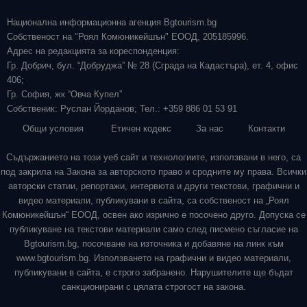
Национална информационна агенция Bgtourism.bg
Собственост на "Роял Комюникейшън" ЕООД, 205185996.
Адрес на редакцията за кореспонденция:
Гр. Добрич, бул. “Добруджа” № 28 (Сграда на Кадастъра), ет. 4, офис
406;
Гр. София, жк “Овча Купел”
Собственик: Руслан Йорданов; Тел.: +359 886 01 53 91
Общи условия
Етичен кодекс
За нас
Контакти
Съдържанието на този уеб сайт и технологиите, използвани в него, са
под закрила на Закона за авторското право и сродните му права. Всички
авторски статии, репортажи, интервюта и други текстови, графични и
видео материали, публикувани в сайта, са собственост на „Роял
Комюникейшън“ ЕООД, освен ако изрично е посочено друго. Допуска се
публикуване на текстови материали само след писмено съгласие на
Bgtourism.bg, посочване на източника и добавяне на линк към
www.bgtourism.bg. Използването на графични и видео материали,
публикувани в сайта, е строго забранено. Нарушителите ще бъдат
санкционирани с цялата строгост на закона.