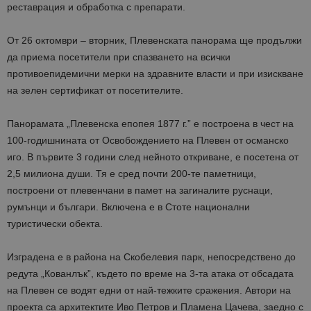
реставрация и обработка с препарати.
От 26 октомври – вторник, Плевенската панорама ще продължи
да приема посетители при спазването на всички
противоепидемични мерки на здравните власти и при изискване
на зелен сертификат от посетителите.
Панорамата „Плевенска епопея 1877 г.” е построена в чест на
100-годишнината от Освобождението на Плевен от османско
иго. В първите 3 години след нейното откриване, е посетена от
2,5 милиона души. Тя е сред почти 200-те паметници,
построени от плевенчани в памет на загиналите руснаци,
румънци и българи. Включена е в Стоте национални
туристически обекта.
Изградена е в района на Скобелевия парк, непосредствено до
редута „Кованлък”, където по време на 3-та атака от обсадата
на Плевен се водят едни от най-тежките сражения. Автори на
проекта са архитектите Иво Петров и Пламена Цачева, заедно с