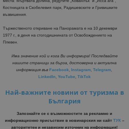
места: Мъртвата долина, редутите „Кованлък” и „Исса ага”,
Костницата в Скобелевия парк, Радишевските и Гривишките
възвишения.
Тържественото откриване на Панорамата е на 10 декември
1977 г., в деня на стогодишнината от Освобождението на
Плевен.
Има значение кой и кога Ви информира! Последвайте
нашите страници за бърза, достоверна и актуална
информация
във
Facebook
,
Instagram
,
Telegram
,
LinkedIn
,
YouTube
,
TikTok
Най-важните новини от туризма в
България
Запознайте се с възможностите за рекламно и
информационно присъствие в новинарския ни сайт
ТУК
–
авторитетен и независим източник на информация!