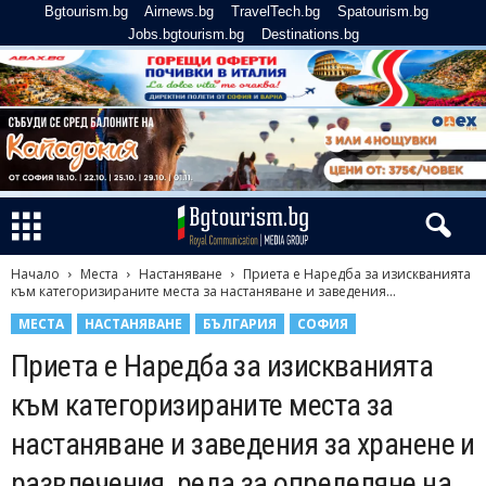
Bgtourism.bg
Airnews.bg
TravelTech.bg
Spatourism.bg
Jobs.bgtourism.bg
Destinations.bg
Начало
Места
Настаняване
Приета е Наредба за изискванията
към категоризираните места за настаняване и заведения...
МЕСТА
НАСТАНЯВАНЕ
БЪЛГАРИЯ
СОФИЯ
Приета е Наредба за изискванията
към категоризираните места за
настаняване и заведения за хранене и
развлечения, реда за определяне на