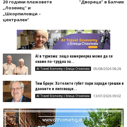
20 години плажовете
“Двореца” в Балчик
„Лозенец“ и
„Шкорпиловци –
централен“
AI в туризма: защо камериерка може да се
окаже по-трудна за...
05/08/2026 08:28
AI Travel Economy с Елица Стоилова
Тим Браун: Хотелите губят пари заради грешки в
данните и липсващи...
13/07/2026 09:02
AI Travel Economy с Елица Стоилова