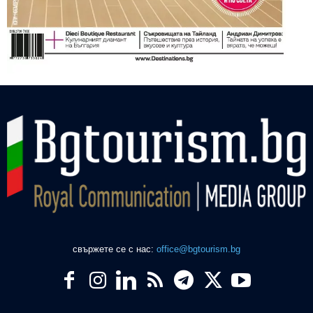
свържете се с нас:
office@bgtourism.bg