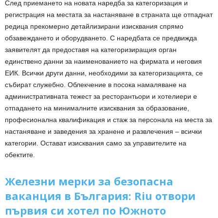
След приемането на новата наредба за категоризация и
регистрация на местата за настаняване в страната ще отпаднат
редица прекомерно детайлизирани изисквания спрямо
обзавеждането и оборудването. С наредбата се предвижда
заявителят да предоставя на категоризиращия орган
единствено данни за наименованието на фирмата и неговия
ЕИК. Всички други данни, необходими за категоризацията, се
събират служебно. Облекчение в посока намаляване на
административната тежест за ресторантьори и хотелиери е
отпадането на минималните изисквания за образование,
професионална квалификация и стаж за персонала на места за
настаняване и заведения за хранене и развлечения – всички
категории. Остават изисквания само за управителите на
обектите.
Железни мерки за безопасна
ваканция в България: Riu отвори
първия си хотел по Южното