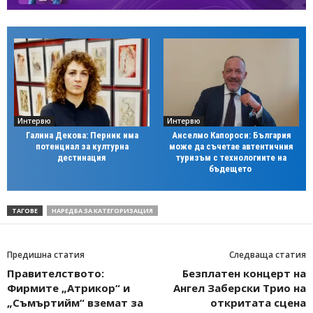
Интервю
Интервю
Галина Декова: Перник има
Анселмо Капороси: България
потенциал за културна
може да съчетае автентичния
дестинация
туризъм с технологиите на
бъдещето
ТАГОВЕ
НАРЕДБА ЗА КАТЕГОРИЗАЦИЯ
Предишна статия
Следваща статия
Правителството:
Безплатен концерт на
Фирмите „Атрикор“ и
Ангел Заберски Трио на
„Съмъртийм“ вземат за
откритата сцена