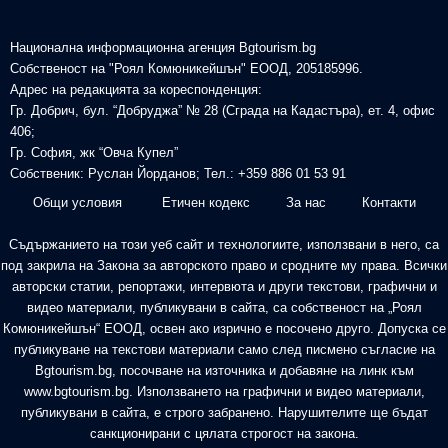
Национална информационна агенция Bgtourism.bg
Собственост на "Роял Комюникейшън" ЕООД, 205185996.
Адрес на редакцията за кореспонденция:
Гр. Добрич, бул. “Добруджа” № 28 (Сграда на Кадастъра), ет. 4, офис
406;
Гр. София, жк “Овча Купел”
Собственик: Руслан Йорданов; Тел.: +359 886 01 53 91
Общи условия
Етичен кодекс
За нас
Контакти
Съдържанието на този уеб сайт и технологиите, използвани в него, са
под закрила на Закона за авторското право и сродните му права. Всички
авторски статии, репортажи, интервюта и други текстови, графични и
видео материали, публикувани в сайта, са собственост на „Роял
Комюникейшън“ ЕООД, освен ако изрично е посочено друго. Допуска се
публикуване на текстови материали само след писмено съгласие на
Bgtourism.bg, посочване на източника и добавяне на линк към
www.bgtourism.bg. Използването на графични и видео материали,
публикувани в сайта, е строго забранено. Нарушителите ще бъдат
санкционирани с цялата строгост на закона.