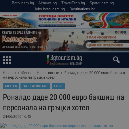
Bgtourism.bg
Airnews.bg
TravelTech.bg
Spatourism.bg
Jobs.bgtourism.bg
Destinations.bg
Начало
Места
Настаняване
Роналдо даде 20 000 евро бакшиш
на персонала на гръцки хотел
МЕСТА
НАСТАНЯВАНЕ
СВЯТ
Роналдо даде 20 000 евро бакшиш на
персонала на гръцки хотел
24/06/2019 16:45