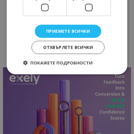
ПРИЕМЕТЕ ВСИЧКИ
ОТХВЪРЛЕТЕ ВСИЧКИ
ПОКАЖЕТЕ ПОДРОБНОСТИ
Строго необходимо
Ефективност
Таргетиране
Функционалност
Строго необходимите бисквитки позволяват
основната функционалност на уебсайта, като
потребителско влизане и управление на
акаунта. Уебсайтът не може да се използва
правилно без строго необходими бисквитки.
Доставчик
/
Валиден