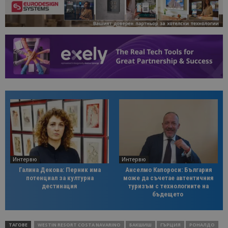
Интервю
Интервю
Галина Декова: Перник има
Анселмо Капороси: България
потенциал за културна
може да съчетае автентичния
дестинация
туризъм с технологиите на
бъдещето
ТАГОВЕ
WESTIN RESORT COSTA NAVARINO
БАКШИШ
ГЪРЦИЯ
РОНАЛДО