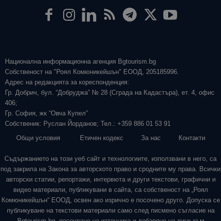
Национална информационна агенция Bgtourism.bg
Собственост на "Роял Комюникейшън" ЕООД, 205185996.
Адрес на редакцията за кореспонденция:
Гр. Добрич, бул. “Добруджа” № 28 (Сграда на Кадастъра), ет. 4, офис
406;
Гр. София, жк “Овча Купел”
Собственик: Руслан Йорданов; Тел.: +359 886 01 53 91
Общи условия
Етичен кодекс
За нас
Контакти
Съдържанието на този уеб сайт и технологиите, използвани в него, са
под закрила на Закона за авторското право и сродните му права. Всички
авторски статии, репортажи, интервюта и други текстови, графични и
видео материали, публикувани в сайта, са собственост на „Роял
Комюникейшън“ ЕООД, освен ако изрично е посочено друго. Допуска се
публикуване на текстови материали само след писмено съгласие на
Bgtourism.bg, посочване на източника и добавяне на линк към