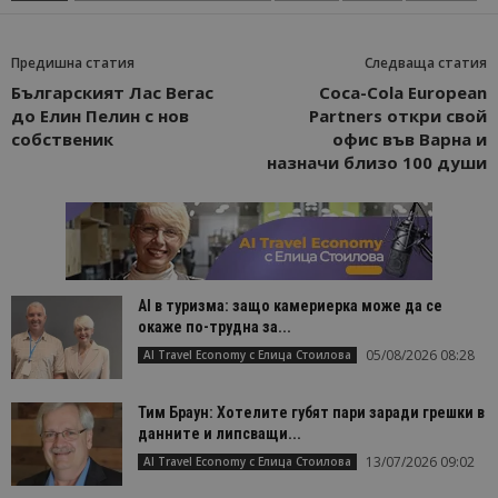
Предишна статия
Следваща статия
Българският Лас Вегас
Coca-Cola European
до Елин Пелин с нов
Partners откри свой
собственик
офис във Варна и
назначи близо 100 души
AI в туризма: защо камериерка може да се
окаже по-трудна за...
05/08/2026 08:28
AI Travel Economy с Елица Стоилова
Тим Браун: Хотелите губят пари заради грешки в
данните и липсващи...
13/07/2026 09:02
AI Travel Economy с Елица Стоилова