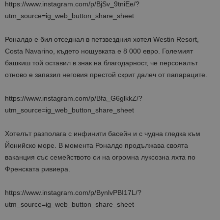
https://www.instagram.com/p/BjSv_9tniEe/?
utm_source=ig_web_button_share_sheet
Роналдо е бил отседнал в петзвездния хотел Westin Resort,
Costa Navarino, където нощувката е 8 000 евро. Големият
башкиш той оставил в знак на благодарност, че персоналът
отново е запазил неговия престой скрит далеч от папараците.
https://www.instagram.com/p/Bfa_G6glkkZ/?
utm_source=ig_web_button_share_sheet
Хотелът разполага с инфинити басейн и с чудна гледка към
Йонийско море. В момента Роналдо продължава своята
ваканция със семейството си на огромна луксозна яхта по
Френската ривиера.
https://www.instagram.com/p/BynlvPBI17L/?
utm_source=ig_web_button_share_sheet