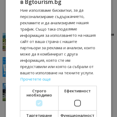
в Bgtourism.bg
Ние използваме бисквитки, за да
персонализираме съдържанието,
рекламите и да анализираме нашия
трафик. Също така споделяме
информация за използването на нашия
“Пощенска картичка от…”: Петрич – Изживяване
отвъд очакваното
сайт от ваша страна с нашите
11/07/2026 11:22
Петрич
партньори за реклама и анализи, които
може да я комбинират с друга
информация, която сте им
“Пощенска картичка от…”: Пловдив, градът на
всички времена
предоставили или която са събрали от
23/06/2026 10:00
Пловдив
вашето използване на техните услуги.
Прочетете още
“Пощенска картичка от…”: Перник – град на
традициите, културата и вдъхновяващите...
Строго
Ефективност
необходимо
17/06/2026 09:01
Перник
Таргетиране
Функционалност