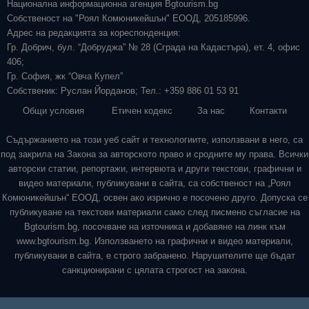
Национална информационна агенция Bgtourism.bg
Собственост на "Роял Комюникейшън" ЕООД, 205185996.
Адрес на редакцията за кореспонденция:
Гр. Добрич, бул. “Добруджа” № 28 (Сграда на Кадастъра), ет. 4, офис
406;
Гр. София, жк “Овча Купел”
Собственик: Руслан Йорданов; Тел.: +359 886 01 53 91
Общи условия
Етичен кодекс
За нас
Контакти
Съдържанието на този уеб сайт и технологиите, използвани в него, са
под закрила на Закона за авторското право и сродните му права. Всички
авторски статии, репортажи, интервюта и други текстови, графични и
видео материали, публикувани в сайта, са собственост на „Роял
Комюникейшън“ ЕООД, освен ако изрично е посочено друго. Допуска се
публикуване на текстови материали само след писмено съгласие на
Bgtourism.bg, посочване на източника и добавяне на линк към
www.bgtourism.bg. Използването на графични и видео материали,
публикувани в сайта, е строго забранено. Нарушителите ще бъдат
санкционирани с цялата строгост на закона.