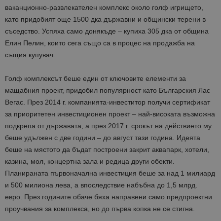
ваканционно-развлекателен комплекс около голф игрището,
като придобият още 1500 дка държавни и общински терени в
съседство. Успяха само донякъде – купиха 305 дка от община
Елин Пелин, които сега също са в процес на продажба на
същия купувач.
Голф комплексът беше един от ключовите елементи за
мащабния проект, придобил популярност като Българския Лас
Вегас. През 2014 г. компанията-инвеститор получи сертификат
за приоритетен инвестиционен проект – най-високата възможна
подкрепа от държавата, а през 2017 г. срокът на действието му
беше удължен с две години – до август тази година. Идеята
беше на мястото да бъдат построени закрит аквапарк, хотели,
казина, мол, концертна зала и редица други обекти.
Планираната първоначална инвестиция беше за над 1 милиард
и 500 милиона лева, а впоследствие набъбна до 1,5 млрд.
евро. През годините обаче бяха направени само предпроектни
проучвания за комплекса, но до първа копка не се стигна.