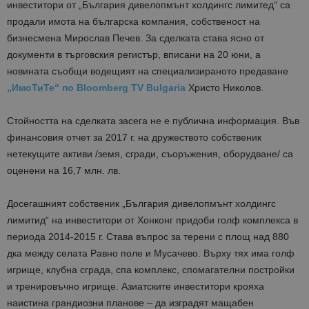
инвеститори от „България дивелопмънт холдингс лимитед“ са
продали имота на българска компания, собственост на
бизнесмена Мирослав Печев. За сделката става ясно от
документи в търговския регистър, вписани на 20 юни, а
новината съобщи водещият на специализираното предаване
„ИмоТиТе“ по Bloomberg TV Bulgaria
Христо Николов.
Стойността на сделката засега не е публична информация. Във
финансовия отчет за 2017 г. на дружеството собственик
нетекущите активи /земя, сгради, съоръжения, оборудване/ са
оценени на 16,7 млн. лв.
Досегашният собственик „България дивелопмънт холдингс
лимитид“ на инвеститори от Хонконг придоби голф комплекса в
периода 2014-2015 г. Става въпрос за терени с площ над 880
дка между селата Равно поле и Мусачево. Върху тях има голф
игрище, клубна сграда, спа комплекс, спомагателни постройки
и тренировъчно игрище. Азиатските инвеститори крояха
наистина грандиозни планове – да изградят мащабен