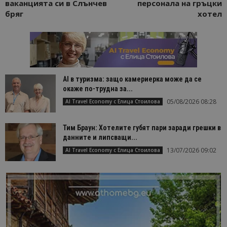
ваканцията си в Слънчев
персонала на гръцки
бряг
хотел
AI в туризма: защо камериерка може да се
окаже по-трудна за...
05/08/2026 08:28
AI Travel Economy с Елица Стоилова
Тим Браун: Хотелите губят пари заради грешки в
данните и липсващи...
13/07/2026 09:02
AI Travel Economy с Елица Стоилова