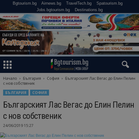
Bgtourism.bg
Airnews.bg
TravelTech.bg
Spatourism.bg
Jobs.bgtourism.bg
Destinations.bg
Начало
България
София
Българският Лас Вегас до Елин Пелин
с нов собственик
БЪЛГАРИЯ
СОФИЯ
Българският Лас Вегас до Елин Пелин
с нов собственик
24/06/2019 15:27