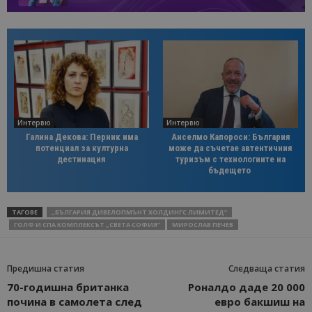
Интервю
Интервю
Галина Декова: Перник има
Анселмо Капороси: България
потенциал за културна
може да съчетае автентичния
дестинация
туризъм с технологиите на
бъдещето
ТАГОВЕ
„БЪЛГАРИЯ ДИВЕЛОПМЪНТ ХОЛДИНГС ЛИМИТЕД“
ГОЛФ И СПА КОМПЛЕКСЪТ „СВЕТА СОФИЯ“
МИРОСЛАВ ПЕЧЕВ
Предишна статия
Следваща статия
70-годишна британка
Роналдо даде 20 000
почина в самолета след
евро бакшиш на