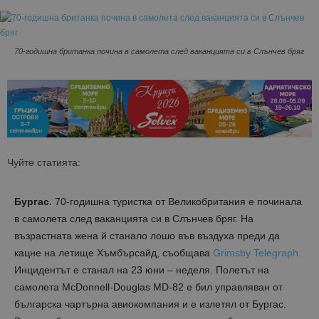
70-годишна британка почина в самолета след ваканцията си в Слънчев бряг
Чуйте статията:
Бургас.
70-годишна туристка от Великобритания е починала
в самолета след ваканцията си в Слънчев бряг. На
възрастната жена й станало лошо във въздуха преди да
кацне на летище Хъмбърсайд, съобщава
Grimsby Telegraph.
Инцидентът е станал на 23 юни – неделя. Полетът на
самолета McDonnell-Douglas MD-82 е бил управляван от
българска чартърна авиокомпания и е излетял от Бургас.