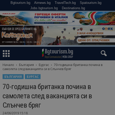
Bgtourism.bg
Airnews.bg
TravelTech.bg
Spatourism.bg
Jobs.bgtourism.bg
Destinations.bg
Начало
България
Бургас
70-годишна британка почина в
самолета след ваканцията си в Слънчев бряг
БЪЛГАРИЯ
БУРГАС
70-годишна британка почина в
самолета след ваканцията си в
Слънчев бряг
24/06/2019 15:18