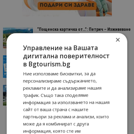
“Пощенска картичка от…”: Петрич – Изживяване
отвъд очакваното
×
11/07/2026 11:22
Петрич
Управление на Вашата
дигитална поверителност
“Пощенска картичка от…”: Пловдив, градът на
в Bgtourism.bg
всички времена
23/06/2026 10:00
Пловдив
Ние използваме бисквитки, за да
персонализираме съдържанието,
“Пощенска картичка от…”: Перник – град на
рекламите и да анализираме нашия
традициите, културата и вдъхновяващите...
трафик. Също така споделяме
17/06/2026 09:01
Перник
информация за използването на нашия
сайт от ваша страна с нашите
партньори за реклама и анализи, които
може да я комбинират с друга
информация, която сте им