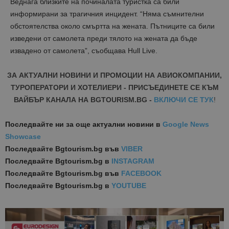
Веднага близките на починалата туристка са били
информирани за трагичния инцидент. “Няма съмнителни
обстоятелства около смъртта на жената. Пътниците са били
изведени от самолета преди тялото на жената да бъде
извадено от самолета”, съобщава Hull Live.
ЗА АКТУАЛНИ НОВИНИ И ПРОМОЦИИ НА АВИОКОМПАНИИ,
ТУРОПЕРАТОРИ И ХОТЕЛИЕРИ - ПРИСЪЕДИНЕТЕ СЕ КЪМ
ВАЙБЪР КАНАЛА НА BGTOURISM.BG -
ВКЛЮЧИ СЕ ТУК
!
Последвайте ни за още актуални новини
в
Google News
Showcase
Последвайте
Bgtourism.bg във
VIBER
Последвайте
Bgtourism.bg в
INSTAGRAM
Последвайте
Bgtourism.bg във
FACEBOOK
Последвайте
Bgtourism.bg в
YOUTUBE