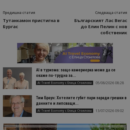
Предишна статия
Следваща статия
Тутанкамон пристигна в
Българският Лас Вегас
Бургас
до Елин Пелин с нов
собственик
AI в туризма: защо камериерка може да се
окаже по-трудна за...
05/08/2026 08:28
AI Travel Economy с Елица Стоилова
Тим Браун: Хотелите губят пари заради грешки в
данните и липсващи...
13/07/2026 09:02
AI Travel Economy с Елица Стоилова