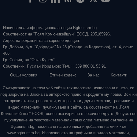
Национална информационна агенция Bgtourism.bg
Собственост на "Роял Комюникейшън" ЕООД, 205185996.
Адрес на редакцията за кореспонденция:
Гр. Добрич, бул. “Добруджа” № 28 (Сграда на Кадастъра), ет. 4, офис
406;
Гр. София, жк “Овча Купел”
Собственик: Руслан Йорданов; Тел.: +359 886 01 53 91
Общи условия
Етичен кодекс
За нас
Контакти
Съдържанието на този уеб сайт и технологиите, използвани в него, са
под закрила на Закона за авторското право и сродните му права. Всички
авторски статии, репортажи, интервюта и други текстови, графични и
видео материали, публикувани в сайта, са собственост на „Роял
Комюникейшън“ ЕООД, освен ако изрично е посочено друго. Допуска се
публикуване на текстови материали само след писмено съгласие на
Bgtourism.bg, посочване на източника и добавяне на линк към
www.bgtourism.bg. Използването на графични и видео материали,