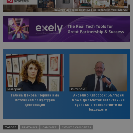
Интервю
Интервю
Галина Декова: Перник има
Анселмо Капороси: България
потенциал за културна
може да съчетае автентичния
дестинация
туризъм с технологиите на
бъдещето
ТАГОВЕ
БРИТАНКА
САМОЛЕТ
СМЪРТ В САМОЛЕТА