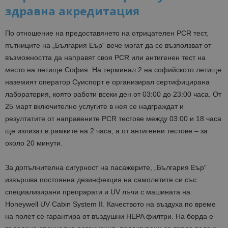
здравна акредитация
По отношение на предоставянето на отрицателен PCR тест,
пътниците на „България Еър“ вече могат да се възползват от
възможността да направят своя PCR или антигенен тест на
място на летище София. На терминал 2 на софийското летище
наземият оператор Суиспорт е организирал сертифицирана
лаборатория, която работи всеки ден от 03:00 до 23:00 часа. От
25 март включително услугите в нея се надграждат и
резултатите от направените PCR тестове между 03:00 и 18 часа
ще излизат в рамките на 2 часа, а от антигенни тестове – за
около 20 минути.
За допълнителна сигурност на пасажерите, „България Еър“
извършва постоянна дезинфекция на самолетите си със
специализирани препрарати и UV лъчи с машината на
Honeywell UV Cabin System II. Качеството на въздуха по време
на полет се гарантира от въздушни HEPA филтри. На борда е