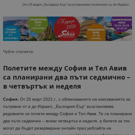
От 25 март „България Еър“ възстановява полетите си до Израел
Чуйте статията:
Полетите между София и Тел Авив
са планирани два пъти седмично –
в четвъртък и неделя
София.
От 25 март 2021 г., с облекчаването на изискванията за
пътуване от и до Израел, „България Еър“ възстановява
редовните си полети между София и Тел Авив. Те са планирани
два пъти седмично – всеки четвъртък и неделя, а билети за тях
могат да бъдат резервирани онлайн през уебсайта на