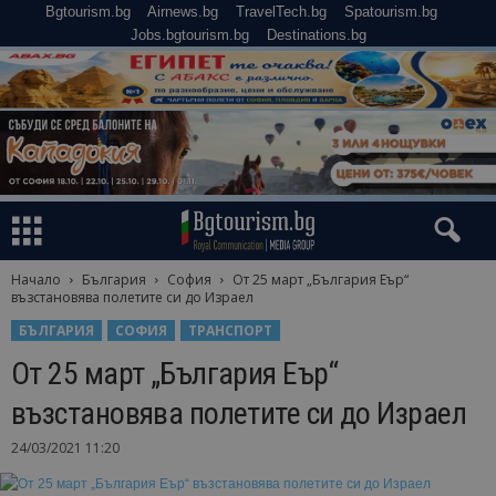
Bgtourism.bg
Airnews.bg
TravelTech.bg
Spatourism.bg
Jobs.bgtourism.bg
Destinations.bg
Начало
България
София
От 25 март „България Еър“
възстановява полетите си до Израел
БЪЛГАРИЯ
СОФИЯ
ТРАНСПОРТ
От 25 март „България Еър“
възстановява полетите си до Израел
24/03/2021 11:20