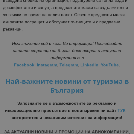
въведена специална организция, подсигурени са топла вода и
дезинфектанти и сапун, а предпазните маски са задължителни
за всички по време на целия полет. Освен с предпазни маски
екипажите посрещат и обслужват пътниците и с предпазни
ръкавици.
Има значение кой и кога Ви информира! Последвайте
нашите страници за бърза, достоверна и актуална
информация във
Facebook
,
Instagram
,
Telegram
,
LinkedIn
,
YouTube
.
Най-важните новини от туризма в
България
Запознайте се с възможностите за рекламно и
информационно присъствие в новинарския ни сайт
ТУК
–
авторитетен и независим източник на информация!
ЗА АКТУАЛНИ НОВИНИ И ПРОМОЦИИ НА АВИОКОМПАНИИ,