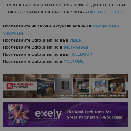
ТУРОПЕРАТОРИ И ХОТЕЛИЕРИ - ПРИСЪЕДИНЕТЕ СЕ КЪМ
ВАЙБЪР КАНАЛА НА BGTOURISM.BG -
ВКЛЮЧИ СЕ ТУК
!
Последвайте ни за още актуални новини
в
Google News
Showcase
Последвайте
Bgtourism.bg във
VIBER
Последвайте
Bgtourism.bg в
INSTAGRAM
Последвайте
Bgtourism.bg във
FACEBOOK
Последвайте
Bgtourism.bg в
YOUTUBE