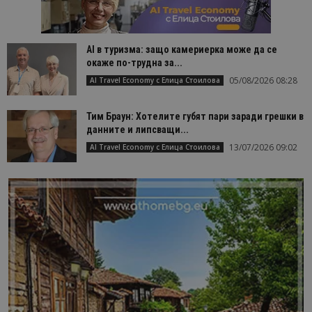
AI в туризма: защо камериерка може да се
окаже по-трудна за...
05/08/2026 08:28
AI Travel Economy с Елица Стоилова
Тим Браун: Хотелите губят пари заради грешки в
данните и липсващи...
13/07/2026 09:02
AI Travel Economy с Елица Стоилова