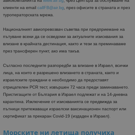
авиокомпанията на
www.air.bg
, чрез Центъра за обслужване на
клиенти на email
callFB@air.bg
, през офисите в страната и през
туроператорската мрежа.
Националният авиопревозвач съветва при предприемане на
пътуване всеки да се осведоми за актуалните изисквания за
влизане в крайната дестинация, както и тези за преминаваме
през трансферен пункт, ако има такъв.
Съгласно последните разпоредби за влизане в Израел, всички
лица, на които е разрешено влизането в страната, както и
израелските граждани е необходимо да предоставят
отрицателен PCR тест, извършен 72 часа преди заминаването.
Пристигащите от България в Израел подлежат и на 14-дневна
карантина. Изключение от изискванията се предвижда за
пътници притежаващи израелски ваксинационен паспорт или
сертификат за прекаран Covid-19 (издаден в Израел).
Морските ни летища получиха