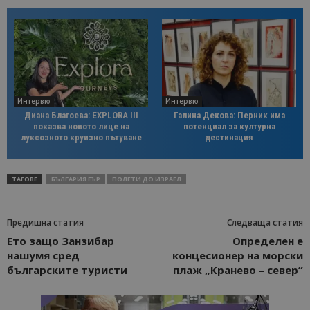
Интервю
Интервю
Диана Благоева: EXPLORA III
Галина Декова: Перник има
показва новото лице на
потенциал за културна
луксозното круизно пътуване
дестинация
ТАГОВЕ
БЪЛГАРИЯ ЕЪР
ПОЛЕТИ ДО ИЗРАЕЛ
Предишна статия
Следваща статия
Ето защо Занзибар
Определен е
нашумя сред
концесионер на морски
българските туристи
плаж „Кранево – север”