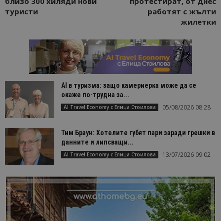
близо 300 хиляди нови
протестират, от днес
туристи
работят с жълти
жилетки
AI в туризма: защо камериерка може да се
окаже по-трудна за...
05/08/2026 08:28
AI Travel Economy с Елица Стоилова
Тим Браун: Хотелите губят пари заради грешки в
данните и липсващи...
13/07/2026 09:02
AI Travel Economy с Елица Стоилова