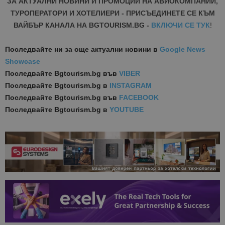
ЗА АКТУАЛНИ НОВИНИ И ПРОМОЦИИ НА АВИОКОМПАНИИ,
ТУРОПЕРАТОРИ И ХОТЕЛИЕРИ - ПРИСЪЕДИНЕТЕ СЕ КЪМ
ВАЙБЪР КАНАЛА НА BGTOURISM.BG -
ВКЛЮЧИ СЕ ТУК
!
Последвайте ни за още актуални новини
в
Google News
Showcase
Последвайте
Bgtourism.bg във
VIBER
Последвайте
Bgtourism.bg в
INSTAGRAM
Последвайте
Bgtourism.bg във
FACEBOOK
Последвайте
Bgtourism.bg в
YOUTUBE