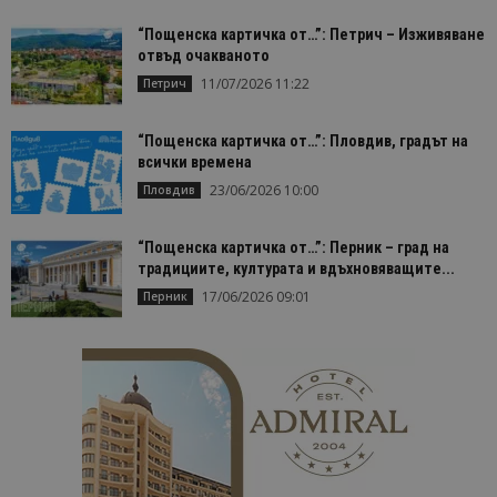
Строго необходимо
Ефективност
“Пощенска картичка от…”: Петрич – Изживяване
Таргетиране
Функционалност
отвъд очакваното
11/07/2026 11:22
Петрич
Строго необходимите бисквитки позволяват
основната функционалност на уебсайта, като
потребителско влизане и управление на
“Пощенска картичка от…”: Пловдив, градът на
акаунта. Уебсайтът не може да се използва
правилно без строго необходими бисквитки.
всички времена
23/06/2026 10:00
Пловдив
Доставчик
/
Валиден
Име
Оп
Домейн
до
cookie_notice_accepted
lisandraramos.com
7 дни
Таз
“Пощенска картичка от…”: Перник – град на
bgtourism.bg
бис
традициите, културата и вдъхновяващите...
изп
да 
17/06/2026 09:01
Перник
съг
на
пот
за
изп
на 
на 