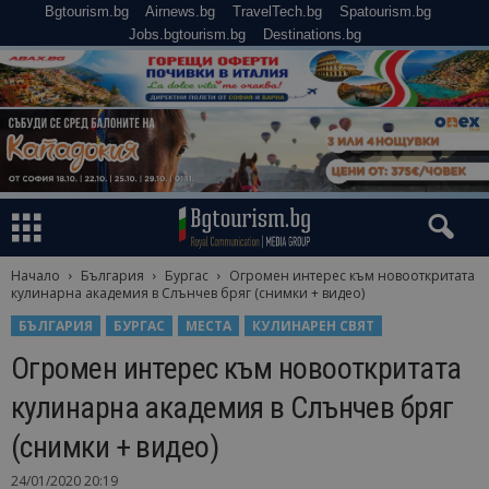
Bgtourism.bg
Airnews.bg
TravelTech.bg
Spatourism.bg
Jobs.bgtourism.bg
Destinations.bg
Начало
България
Бургас
Огромен интерес към новооткритата
кулинарна академия в Слънчев бряг (снимки + видео)
БЪЛГАРИЯ
БУРГАС
МЕСТА
КУЛИНАРЕН СВЯТ
Огромен интерес към новооткритата
кулинарна академия в Слънчев бряг
(снимки + видео)
24/01/2020 20:19