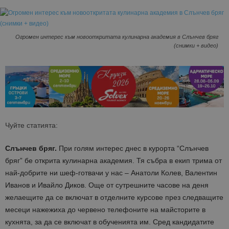
Огромен интерес към новооткритата кулинарна академия в Слънчев бряг
(снимки + видео)
Чуйте статията:
Слънчев бряг.
При голям интерес днес в курорта “Слънчев
бряг” бе открита кулинарна академия. Тя събра в екип трима от
най-добрите ни шеф-готвачи у нас – Анатоли Колев, Валентин
Иванов и Ивайло Диков. Още от сутрешните часове на деня
желаещите да се включат в отделните курсове през следващите
месеци нажежиха до червено телефоните на майсторите в
кухнята, за да се включат в обученията им. Сред кандидатите