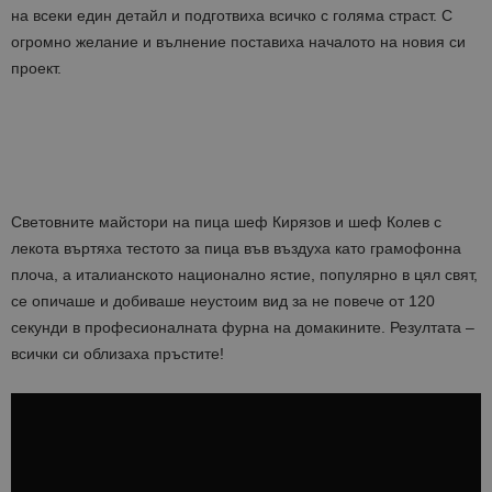
на всеки един детайл и подготвиха всичко с голяма страст. С
огромно желание и вълнение поставиха началото на новия си
проект.
Световните майстори на пицa шеф Кирязов и шеф Колев с
лекота въртяха тестото за пица във въздуха като грамофонна
плоча, а италианското национално ястие, популярно в цял свят,
се опичаше и добиваше неустоим вид за не повече от 120
секунди в професионалната фурна на домакините. Резултата –
всички си облизаха пръстите!