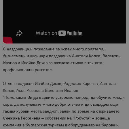
С наздравица и пожелание за успех много приятели,
бизнесмени и кулинари поздравиха Анатоли Колев, Валентин
Иванов и Ивайло Диков за важната стъпка в тяхното
професионално развитие.
Отляво надясно Ивайло Диков, Радостин Кирязов, Анатоли
Колев, Асен Асенов и Валентин Иванов
“Пожелавам Ви да вървите устремно напред, да обучите млади
хора, да получавате много добри отзиви и да създадем още
такива хубави места заедно”, заяви по време на откриването
Снежана Георгиева – собственик на “Робуста” – водеща
компания в българския туризъм в оборудването на барове и