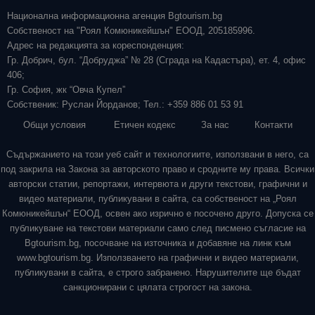
Национална информационна агенция Bgtourism.bg
Собственост на "Роял Комюникейшън" ЕООД, 205185996.
Адрес на редакцията за кореспонденция:
Гр. Добрич, бул. “Добруджа” № 28 (Сграда на Кадастъра), ет. 4, офис
406;
Гр. София, жк “Овча Купел”
Собственик: Руслан Йорданов; Тел.: +359 886 01 53 91
Общи условия
Етичен кодекс
За нас
Контакти
Съдържанието на този уеб сайт и технологиите, използвани в него, са
под закрила на Закона за авторското право и сродните му права. Всички
авторски статии, репортажи, интервюта и други текстови, графични и
видео материали, публикувани в сайта, са собственост на „Роял
Комюникейшън“ ЕООД, освен ако изрично е посочено друго. Допуска се
публикуване на текстови материали само след писмено съгласие на
Bgtourism.bg, посочване на източника и добавяне на линк към
www.bgtourism.bg. Използването на графични и видео материали,
публикувани в сайта, е строго забранено. Нарушителите ще бъдат
санкционирани с цялата строгост на закона.