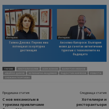
Интервю
Интервю
Галина Декова: Перник има
Анселмо Капороси: България
потенциал за културна
може да съчетае автентичния
дестинация
туризъм с технологиите на
бъдещето
ТАГОВЕ
АНАТОЛИ КОЛЕВ
АСЕН АСЕНОВ
ВАЛЕНТИН ИВАНОВ
ИВАЙЛО ДИКОВ
КУЛИНАРНА АКАДЕМИЯ
РАДОСТИН КИРЯЗОВ
РОБУСТА
СНЕЖАНА ГЕОРГИЕВА
Предишна статия
Следваща статия
С нов механизъм в
Хотелиери и
туризма привличаме
ресторантьори