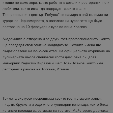
имаше не само хора, които работят в хотели и ресторанти, но и
любители, които искат да надградят своите знания.
Тренировъчният център “Робуста” се намира в най-големия ни
курорт по Черноморието, а началото на курсовете ще бъде
поставено на 10 февруари с курс по пица Класика.
Академията е отворена и за други гост-професионалисти, които
ще предадат своя опит на кандидатите. Техните имена ще
бъдат обявени на по-късен етап. На официалното откриване на
Кулинарната школа специални гости днес бяха пицарят
магьорник Радостин Кирязов и шеф Асен Асенов, който има
ресторант в района на Тоскана, Италия.
Тримата виртуози посрещнаха своите гости с вкусни хапки,
пицети, брускети и още много кулинарни изненади, които бяха
истинска наслада за сетивата на гостите. Майсторите държаха