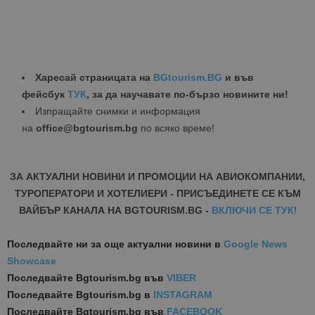
Харесай страницата на
BGtourism.BG
и във
фейсбук
ТУК
, за да научавате по-бързо новините ни!
Изпращайте снимки и информация
на
office@bgtourism.bg
по всяко време!
ЗА АКТУАЛНИ НОВИНИ И ПРОМОЦИИ НА АВИОКОМПАНИИ,
ТУРОПЕРАТОРИ И ХОТЕЛИЕРИ - ПРИСЪЕДИНЕТЕ СЕ КЪМ
ВАЙБЪР КАНАЛА НА BGTOURISM.BG -
ВКЛЮЧИ СЕ ТУК
!
Последвайте ни за още актуални новини
в
Google News
Showcase
Последвайте
Bgtourism.bg във
VIBER
Последвайте
Bgtourism.bg в
INSTAGRAM
Последвайте
Bgtourism.bg във
FACEBOOK