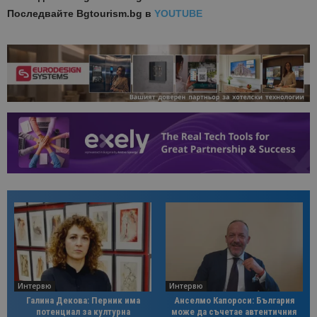
Последвайте
Bgtourism.bg в
YOUTUBE
Интервю
Интервю
Галина Декова: Перник има
Анселмо Капороси: България
потенциал за културна
може да съчетае автентичния