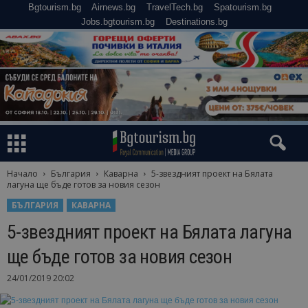
Bgtourism.bg
Airnews.bg
TravelTech.bg
Spatourism.bg
Jobs.bgtourism.bg
Destinations.bg
Начало
България
Каварна
5-звездният проект на Бялата
лагуна ще бъде готов за новия сезон
БЪЛГАРИЯ
КАВАРНА
5-звездният проект на Бялата лагуна
ще бъде готов за новия сезон
24/01/2019 20:02