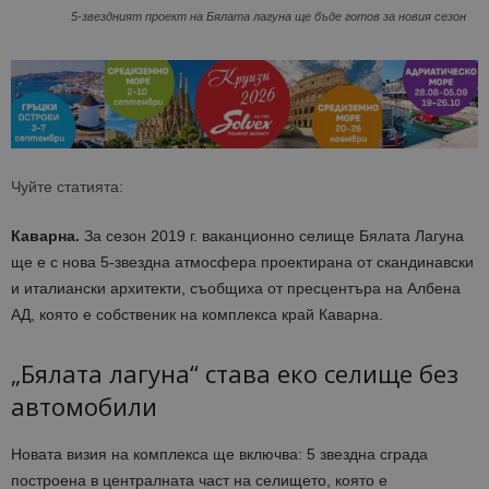
5-звездният проект на Бялата лагуна ще бъде готов за новия сезон
Чуйте статията:
Каварна.
За сезон 2019 г. ваканционно селище Бялата Лагуна
ще е с нова 5-звездна атмосфера проектирана от скандинавски
и италиански архитекти, съобщиха от пресцентъра на Албена
АД, която е собственик на комплекса край Каварна.
„Бялата лагуна“ става еко селище без
автомобили
Новата визия на комплекса ще включва: 5 звездна сграда
построена в централната част на селището, която е