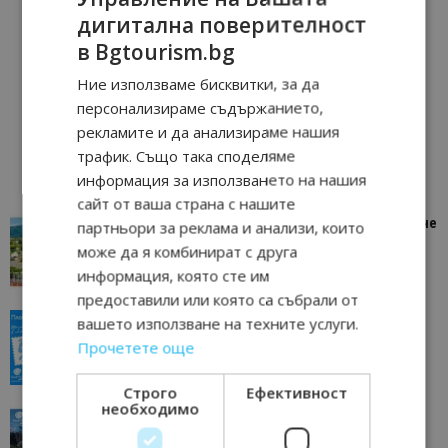
дигитална поверителност
в Bgtourism.bg
Ние използваме бисквитки, за да
персонализираме съдържанието,
рекламите и да анализираме нашия
трафик. Също така споделяме
информация за използването на нашия
сайт от ваша страна с нашите
“Пощенска картичка от…”: Петрич – Изживяване
партньори за реклама и анализи, които
отвъд очакваното
може да я комбинират с друга
11/07/2026 11:22
Петрич
информация, която сте им
предоставили или която са събрали от
“Пощенска картичка от…”: Пловдив, градът на
вашето използване на техните услуги.
всички времена
Прочетете още
23/06/2026 10:00
Пловдив
Строго
Ефективност
необходимо
“Пощенска картичка от…”: Перник – град на
традициите, културата и вдъхновяващите...