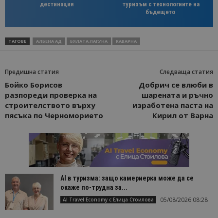
дестинация
туризъм с технологиите на
бъдещето
ТАГОВЕ
АЛБЕНА АД
БЯЛАТА ЛАГУНА
КАВАРНА
Предишна статия
Следваща статия
Бойко Борисов
Добрич се влюби в
разпореди проверка на
шарената и ръчно
строителството върху
изработена паста на
пясъка по Черноморието
Кирил от Варна
AI в туризма: защо камериерка може да се
окаже по-трудна за...
05/08/2026 08:28
AI Travel Economy с Елица Стоилова