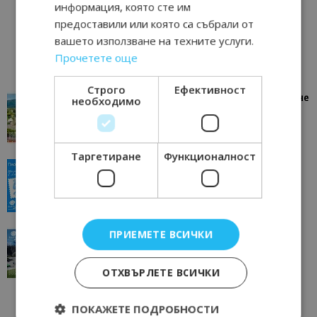
информация, която сте им
предоставили или която са събрали от
вашето използване на техните услуги.
Прочетете още
Строго
Ефективност
“Пощенска картичка от…”: Петрич – Изживяване
необходимо
отвъд очакваното
11/07/2026 11:22
Петрич
Таргетиране
Функционалност
“Пощенска картичка от…”: Пловдив, градът на
всички времена
23/06/2026 10:00
Пловдив
ПРИЕМЕТЕ ВСИЧКИ
“Пощенска картичка от…”: Перник – град на
традициите, културата и вдъхновяващите...
17/06/2026 09:01
Перник
ОТХВЪРЛЕТЕ ВСИЧКИ
ПОКАЖЕТЕ ПОДРОБНОСТИ