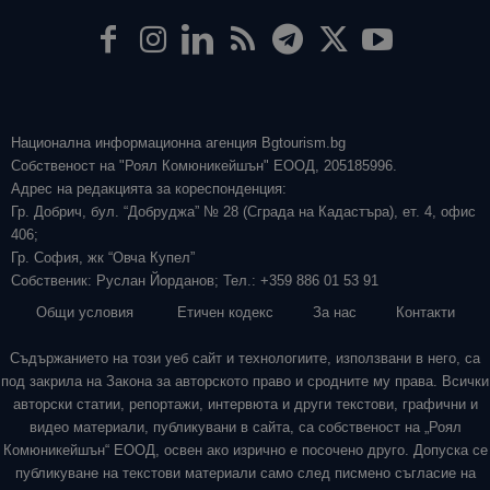
Национална информационна агенция Bgtourism.bg
Собственост на "Роял Комюникейшън" ЕООД, 205185996.
Адрес на редакцията за кореспонденция:
Гр. Добрич, бул. “Добруджа” № 28 (Сграда на Кадастъра), ет. 4, офис
406;
Гр. София, жк “Овча Купел”
Собственик: Руслан Йорданов; Тел.: +359 886 01 53 91
Общи условия
Етичен кодекс
За нас
Контакти
Съдържанието на този уеб сайт и технологиите, използвани в него, са
под закрила на Закона за авторското право и сродните му права. Всички
авторски статии, репортажи, интервюта и други текстови, графични и
видео материали, публикувани в сайта, са собственост на „Роял
Комюникейшън“ ЕООД, освен ако изрично е посочено друго. Допуска се
публикуване на текстови материали само след писмено съгласие на