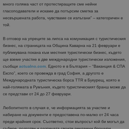
много голяма част от протестиращите сме нейни
гласоподаватели и искаме да потърсим сметка за
несвършената работа, чувстваме се излъгани” – категоричен е
той.
В отговор на упреците за липса на комуникация с туристическия
бизнес, на страницата на Община Каварна на 21 февруари е
публикувана покана към местния туристически бизнес, където
ще вземе участие в две международни туристически изложения,
съобщи
actualno.com
. Едното е в България – “Ваканция & СПА
Експо”, което се провежда в град София, а другото е
Международната туристическа борса TTR в Букурещ, която е
най-голямата в Румъния, където туристическият бранш може да
се представи от 24 до 27 февруари.
Любопитното в случая е, че информацията за участие и
набиране на документи е предоставена по-малко от 24 часа
преди крайния срок. Съответно, стои въпросът кой би могъл да
събере, подготви и разпечата своите рекламни брошури,