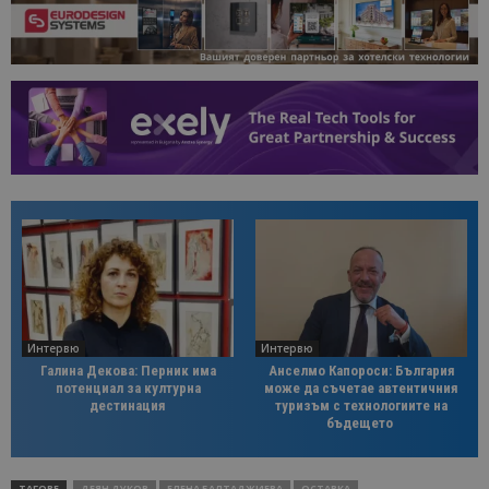
Интервю
Интервю
Галина Декова: Перник има
Анселмо Капороси: България
потенциал за културна
може да съчетае автентичния
дестинация
туризъм с технологиите на
бъдещето
ТАГОВЕ
ДЕЯН ДУКОВ
ЕЛЕНА БАЛТАДЖИЕВА
ОСТАВКА