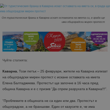
От туристическия бранш в Каварна искат оставката на кмета си, в града ще
има общоградски мирен протест
Чуйте статията:
Каварна.
Този петък – 25 февруари, жители на Каварна излизат
на общоградски мирен протест с искане оставката на кмета
Елена Балтаджиева. Протестът ще започне в 16 часа пред
община Каварна и е с призив “Да спрем разрухата в Каварна!!!”.
“Проблемите в общината не са един или два. Протестът е
общоградски, а не браншови. Един от казусите е, че има