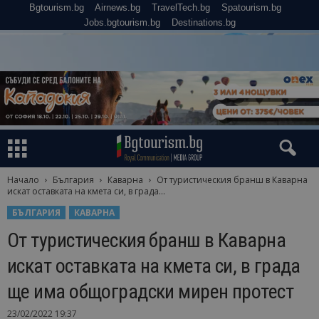
Bgtourism.bg
Airnews.bg
TravelTech.bg
Spatourism.bg
Jobs.bgtourism.bg
Destinations.bg
Начало
България
Каварна
От туристическия бранш в Каварна
искат оставката на кмета си, в града...
БЪЛГАРИЯ
КАВАРНА
От туристическия бранш в Каварна
искат оставката на кмета си, в града
ще има общоградски мирен протест
23/02/2022 19:37