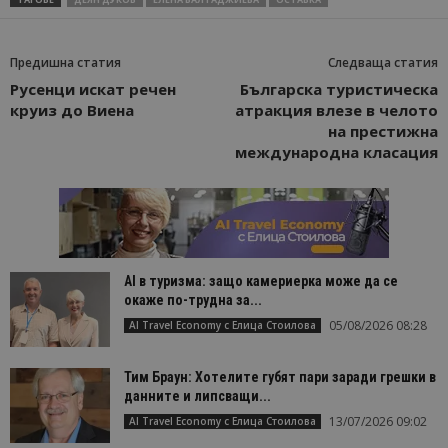
Предишна статия
Следваща статия
Русенци искат речен
Българска туристическа
круиз до Виена
атракция влезе в челото
на престижна
международна класация
AI в туризма: защо камериерка може да се
окаже по-трудна за...
05/08/2026 08:28
AI Travel Economy с Елица Стоилова
Тим Браун: Хотелите губят пари заради грешки в
данните и липсващи...
13/07/2026 09:02
AI Travel Economy с Елица Стоилова