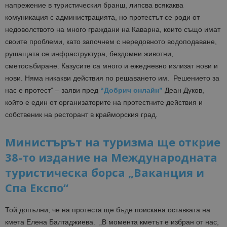
напрежение в туристическия бранш, липсва всякаква
комуникация с администрацията, но протестът се роди от
недоволството на много граждани на Каварна, които също имат
своите проблеми, като започнем с нередовното водоподаване,
рушащата се инфраструктура, бездомни животни,
сметосъбиране. Казусите са много и ежедневно излизат нови и
нови. Няма никакви действия по решаването им. Решението за
нас е протест” – заяви пред
“Добрич онлайн”
Деан Дуков,
който е един от организаторите на протестните действия и
собственик на ресторант в крайморския град.
Министърът на туризма ще открие
38-то издание на Международната
туристическа борса „Ваканция и
Спа Експо“
Той допълни, че на протеста ще бъде поискана оставката на
кмета Елена Балтаджиева. „В момента кметът е избран от нас,