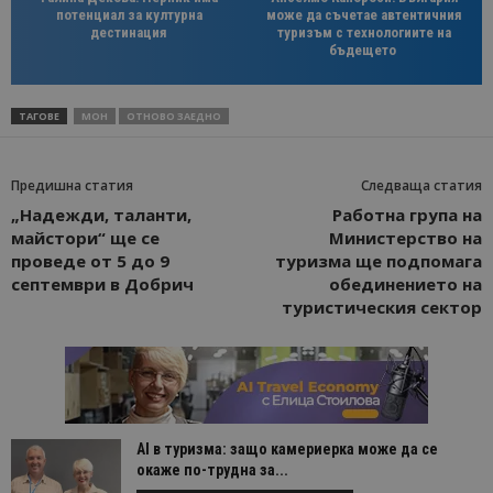
потенциал за културна
може да съчетае автентичния
дестинация
туризъм с технологиите на
бъдещето
ТАГОВЕ
МОН
ОТНОВО ЗАЕДНО
Предишна статия
Следваща статия
„Надежди, таланти,
Работна група на
майстори“ ще се
Министерство на
проведе от 5 до 9
туризма ще подпомага
септември в Добрич
обединението на
туристическия сектор
AI в туризма: защо камериерка може да се
окаже по-трудна за...