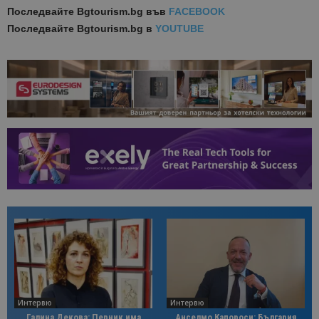
Последвайте
Bgtourism.bg във
FACEBOOK
Последвайте
Bgtourism.bg в
YOUTUBE
Интервю
Интервю
Галина Декова: Перник има
Анселмо Капороси: България