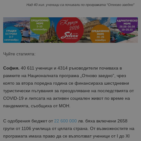
Над 40 хил. ученици са почивали по програмата “Отново заедно”
Чуйте статията:
София.
40 611 ученици и 4314 ръководители почиваха в
рамките на Националната програма „Отново заедно“, чрез
която за втора поредна година се финансираха шестдневни
туристически пътувания за преодоляване на последствията от
COVID-19 и липсата на активен социален живот по време на
пандемията, съобщиха от МОН.
С одобрения бюджет от
22 600 000
лв. бяха включени 2658
групи от 1106 училища от цялата страна. От възможностите на
програмата имаха право да се възползват ученици от I до XI