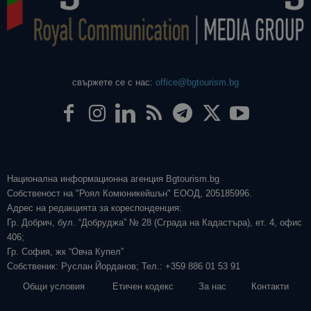
свържете се с нас:
office@bgtourism.bg
Национална информационна агенция Bgtourism.bg
Собственост на "Роял Комюникейшън" ЕООД, 205185996.
Адрес на редакцията за кореспонденция:
Гр. Добрич, бул. “Добруджа” № 28 (Сграда на Кадастъра), ет. 4, офис
406;
Гр. София, жк “Овча Купел”
Собственик: Руслан Йорданов; Тел.: +359 886 01 53 91
Общи условия
Етичен кодекс
За нас
Контакти