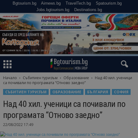
Bgtourism.bg
Airnews.bg
TravelTech.bg
Spatourism.bg
Jobs.bgtourism.bg
Destinations.bg
Начало
Събитиен туризъм
Образование
Над 40 хил. ученици
са почивали по програмата “Отново заедно”
СЪБИТИЕН ТУРИЗЪМ
ОБРАЗОВАНИЕ
БЪЛГАРИЯ
СОФИЯ
Над 40 хил. ученици са почивали по
програмата “Отново заедно”
22/08/2022 17:49