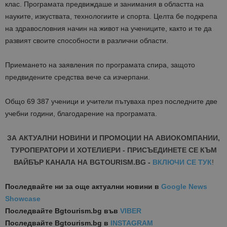
клас. Програмата предвиждаше и занимания в областта на
науките, изкуствата, технологиите и спорта. Целта бе подкрепа
на здравословния начин на живот на учениците, както и те да
развият своите способности в различни области.
Приемането на заявления по програмата спира, защото
предвидените средства вече са изчерпани.
Общо 69 387 ученици и учители пътуваха през последните две
учебни години, благодарение на програмата.
ЗА АКТУАЛНИ НОВИНИ И ПРОМОЦИИ НА АВИОКОМПАНИИ,
ТУРОПЕРАТОРИ И ХОТЕЛИЕРИ - ПРИСЪЕДИНЕТЕ СЕ КЪМ
ВАЙБЪР КАНАЛА НА BGTOURISM.BG -
ВКЛЮЧИ СЕ ТУК
!
Последвайте ни за още актуални новини
в
Google News
Showcase
Последвайте
Bgtourism.bg във
VIBER
Последвайте
Bgtourism.bg в
INSTAGRAM