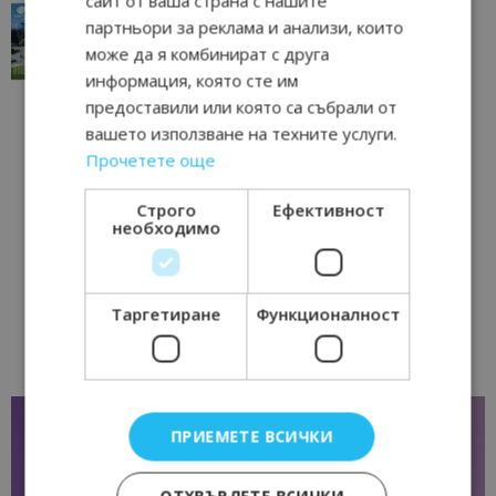
сайт от ваша страна с нашите
“Пощенска картичка от…”: Перник – град на
партньори за реклама и анализи, които
традициите, културата и вдъхновяващите...
може да я комбинират с друга
17/06/2026 09:01
Перник
информация, която сте им
предоставили или която са събрали от
вашето използване на техните услуги.
Прочетете още
Строго
Ефективност
необходимо
Таргетиране
Функционалност
ПРИЕМЕТЕ ВСИЧКИ