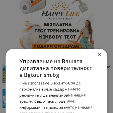
×
Управление на Вашата
дигитална поверителност
“Пощенска картичка от…”: Петрич – Изживяване
отвъд очакваното
в Bgtourism.bg
11/07/2026 11:22
Петрич
Ние използваме бисквитки, за да
персонализираме съдържанието,
“Пощенска картичка от…”: Пловдив, градът на
рекламите и да анализираме нашия
всички времена
трафик. Също така споделяме
23/06/2026 10:00
Пловдив
информация за използването на нашия