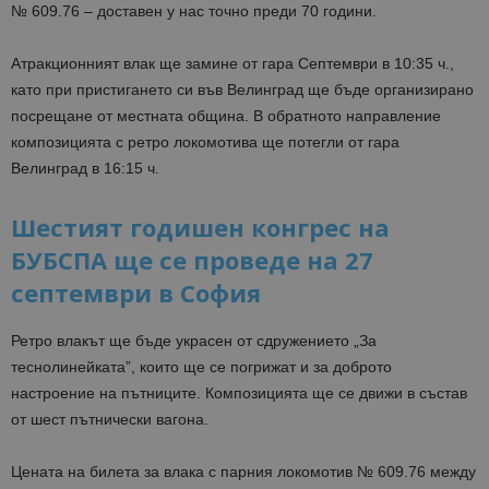
№ 609.76 – доставен у нас точно преди 70 години.
Атракционният влак ще замине от гара Септември в 10:35 ч.,
като при пристигането си във Велинград ще бъде организирано
посрещaне от местната община. В обратното направление
композицията с ретро локомотива ще потегли от гара
Велинград в 16:15 ч.
Шестият годишен конгрес на
БУБСПА ще се проведе на 27
септември в София
Ретро влакът ще бъде украсен от сдружението „За
теснолинейката”, които ще се погрижат и за доброто
настроение на пътниците. Композицията ще се движи в състав
от шест пътнически вагона.
Цената на билета за влака с парния локомотив № 609.76 между