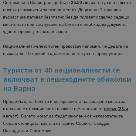
Септември и Велинград ще бъде
25.50 лв.
за пътуване в двете
посоки (с включени запазени места). Децата до 7-годишна
възраст ще пътуват безплатно без да ползват отделно седящо
място, като при закупуване на билети е необходим документ,
удостоверяващ тяхната възраст.
Националният железопътен превозвач напомня, че децата на
възраст до 10 години задължително пътуват с придружител.
Туристи от 40 националности се
включват в пешеходните обиколки
на Варна
Продажбата на билети и резервацията на запазени места за
пътуване с атракционните влакове ще започне от
петък (23-и
август)
.
Билети могат да бъдат закупени от железопътните
бюра в столицата, както и от гарите София, Пловдив,
Пазарджик и Септември.