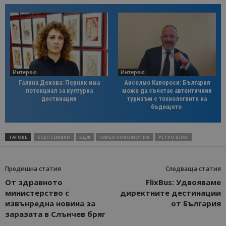
Интервю
Интервю
Галина Декова: Перник има
Анселмо Капороси: България
потенциал за културна
може да съчетае автентичния
дестинация
туризъм с технологиите на
бъдещето
ТАГОВЕ
6 СЕПТЕМВРИ
БДЖ
ПАРЕН ЛОКОМОТИВ
РЕТРО ВЛАК
Предишна статия
Следваща статия
От здравното
FlixBus: Удвояваме
министерство с
директните дестинации
извънредна новина за
от България
заразата в Слънчев бряг