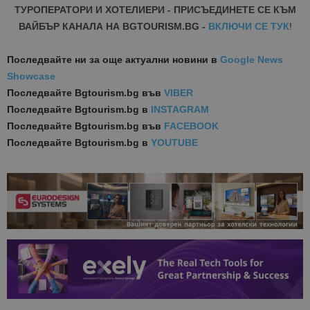
ТУРОПЕРАТОРИ И ХОТЕЛИЕРИ - ПРИСЪЕДИНЕТЕ СЕ КЪМ
ВАЙБЪР КАНАЛА НА BGTOURISM.BG -
ВКЛЮЧИ СЕ ТУК
!
Последвайте ни за още актуални новини
в
Google News
Showcase
Последвайте
Bgtourism.bg във
VIBER
Последвайте
Bgtourism.bg в
INSTAGRAM
Последвайте
Bgtourism.bg във
FACEBOOK
Последвайте
Bgtourism.bg в
YOUTUBE