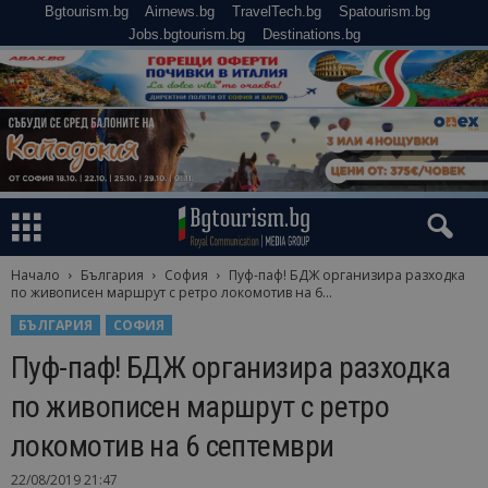
Bgtourism.bg
Airnews.bg
TravelTech.bg
Spatourism.bg
Jobs.bgtourism.bg
Destinations.bg
Начало
България
София
Пуф-паф! БДЖ организира разходка
по живописен маршрут с ретро локомотив на 6...
БЪЛГАРИЯ
СОФИЯ
Пуф-паф! БДЖ организира разходка
по живописен маршрут с ретро
локомотив на 6 септември
22/08/2019 21:47