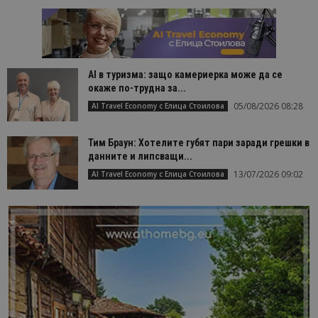
AI в туризма: защо камериерка може да се
окаже по-трудна за...
05/08/2026 08:28
AI Travel Economy с Елица Стоилова
Тим Браун: Хотелите губят пари заради грешки в
данните и липсващи...
13/07/2026 09:02
AI Travel Economy с Елица Стоилова