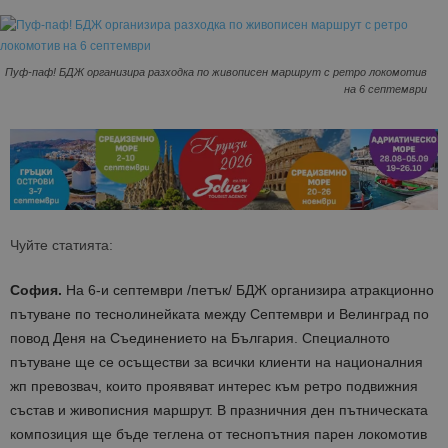
Пуф-паф! БДЖ организира разходка по живописен маршрут с ретро локомотив
на 6 септември
Чуйте статията:
София.
На 6-и септември /петък/ БДЖ организира атракционно
пътуване по теснолинейката между Септември и Велинград по
повод Деня на Съединението на България. Специалното
пътуване ще се осъществи за всички клиенти на националния
жп превозвач, които проявяват интерес към ретро подвижния
състав и живописния маршрут. В празничния ден пътническата
композиция ще бъде теглена от теснопътния парен локомотив