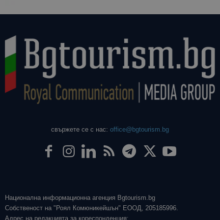
свържете се с нас:
office@bgtourism.bg
Национална информационна агенция Bgtourism.bg
Собственост на "Роял Комюникейшън" ЕООД, 205185996.
Адрес на редакцията за кореспонденция: