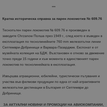
***
Кратка историческа справка за парен локомотив
№ 609.76
Теснопътен парен локомотив № 609.76 е произведен в
заводите Chrzanow Полша през 1949 г., след което е въведен в
експлоатация по теснолинейните 760 mm железопътни линии
Септември-Добринище и Варвара-Пазарджик. Експонат е от
музейната колекция на БДЖ. Възстановен е отново за движение
точно преди 15 години и към момента е единственият парен
локомотив по теснолинейката в експлоатация.
Извършва атракционни, юбилейни, туристически пътувания и
участва във филмови продукции по една от най-атрактивните
железопътни дестинации в България от Септември до
Добринище.
ЗА АКТУАЛНИ НОВИНИ И ПРОМОЦИИ НА АВИОКОМПАНИИ,