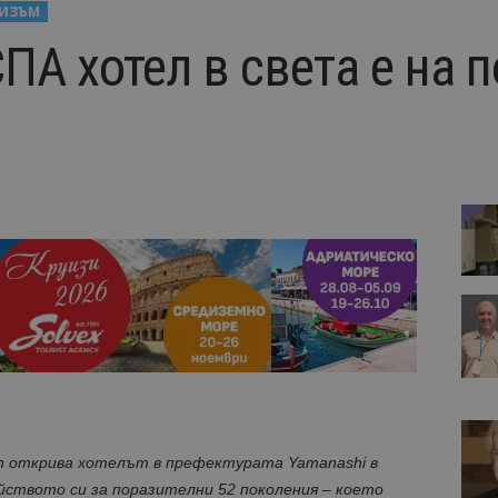
РИЗЪМ
ПА хотел в света е на п
n открива хотелът в префектурата Yamanashi в
ейството си за поразителни 52 поколения – което