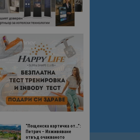
“Пощенска картичка от…”:
Петрич – Изживяване
отвъд очакваното