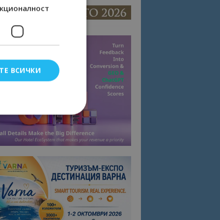
кционалност
ТЕ ВСИЧКИ
елско влизане и
тки.
омните съгласието
квитки на сайта.