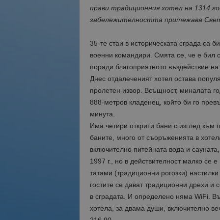
прави традиционния хотел на 1314 го
забележителността притежава Светов
35-те стаи в историческата сграда са б
военни командири. Смята се, че е бил
поради благоприятното въздействие на 
Днес отдалеченият хотел остава популя
пролетен извор. Всъщност, миналата го
888-метров кладенец, който би го прев
минута.
Има четири открити бани с изглед към 
баните, много от съоръженията в хотел
включително питейната вода и сауната
1997 г., но в действителност малко се 
татами (традиционни рогозки) настилки 
гостите се дават традиционни дрехи и се
в сградата. И определено няма WiFi. В
хотела, за двама души, включително веч