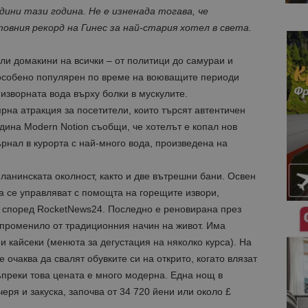
дини тази година. Не е изненада тогава, че
ния рекорд на Гинес за най-стария хотел в света.
или домакини на всички – от политици до самураи и
 особено популярен по време на воюващите периоди
изворната вода върху болки в мускулите.
рна атракция за посетители, които търсят автентичен
дина Modern Notion съобщи, че хотелът е копал нов
ърнал в курорта с най-много вода, произведена на
планинската околност, както и две вътрешни бани. Освен
а се управляват с помощта на горещите извори,
, според RocketNews24. Последно е реновирана през
е променило от традиционния начин на живот. Има
и кайсеки (менюта за дегустация на няколко курса). На
 очаква да свалят обувките си на открито, когато влязат
ъпреки това цената е много модерна. Една нощ в
еря и закуска, започва от 34 720 йени или около £