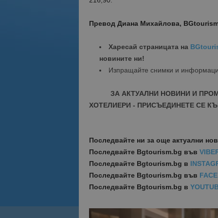
216,90.
Превод Диана Михайлова, BGtouris
Харесай страницата на
BGtouri
новините ни!
Изпращайте снимки и информац
ЗА АКТУАЛНИ НОВИНИ И ПРО
ХОТЕЛИЕРИ - ПРИСЪЕДИНЕТЕ СЕ КЪ
Последвайте ни за още актуални но
Последвайте
Bgtourism.bg във
VIBE
Последвайте
Bgtourism.bg в
INSTAG
Последвайте
Bgtourism.bg във
FAC
Последвайте
Bgtourism.bg в
YOUTU