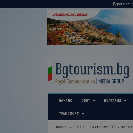
Bgtourism.
B
g
t
o
u
r
i
НАЧАЛО
СВЯТ
БЪЛГАРИЯ
s
m
.
ТРАНСПОРТ
b
g
Начало
Свят
Най-старият СПА хотел в с
–