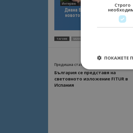
Интервю
Строго
необходи
Диана Благоева: EXPLORA III по
новото лице на луксозното кру
пътуване
ТАГОВЕ
МИНЕРАЛНИ ИЗВОРИ
СПА
ХОТЕЛ
ПОКАЖЕТЕ 
Предишна статия
България се представя на
световното изложение FITUR в
Испания
Строго необходимит
управление на акау
Име
cookie_notice_acc