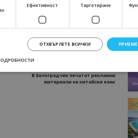
Интервю
Ефективност
Таргетиране
Фун
мо
казва
Галина Декова: Перник има потенциал
изно
за културна дестинация
ЯПОНИЯ
ОТХВЪРЛЕТЕ ВСИЧКИ
ПРИЕМЕ
ПОДРОБНОСТИ
Следваща статия
В Белоградчик печатат рекламни
материали на китайски език
Строго необходимо
Ефективност
Таргетиране
Функционалност
е бисквитки позволяват основната функционалност на уебсайта, като потребит
нта. Уебсайтът не може да се използва правилно без строго необходими бискви
Доставчик
/
Валиден
Описание
Домейн
до
epted
lisandraramos.com
7 дни
Тази бисквитка се използва, за да зап
bgtourism.bg
на потребителя за използването на бис