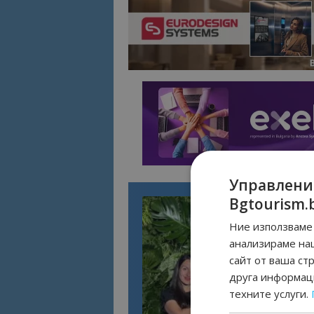
Управлени
Bgtourism.
Ние използваме 
анализираме на
сайт от ваша ст
друга информаци
техните услуги.