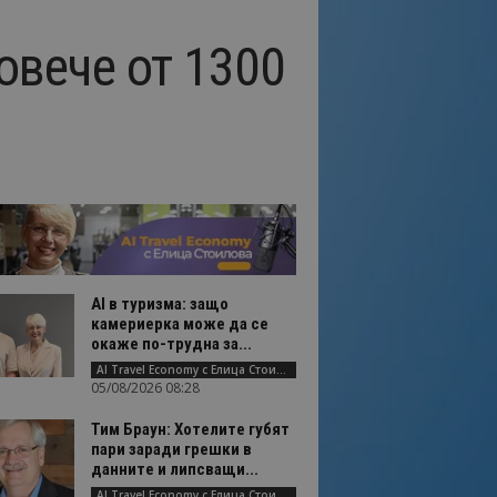
овече от 1300
AI в туризма: защо
камериерка може да се
окаже по-трудна за...
AI Travel Economy с Елица Стоилова
05/08/2026 08:28
Тим Браун: Хотелите губят
пари заради грешки в
данните и липсващи...
AI Travel Economy с Елица Стоилова