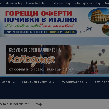
bg
Airnews.bg
TravelTech.bg
Spatourism.bg
Jobs.bgtourism.bg
Des
МЕСТА
СЪБИТИЕН ТУРИЗЪМ
ТУРОПЕРАТОРИ
ТЕХНОЛО
вета е на повече от 1300 години