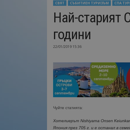
СВЯТ
СЪБИТИЕН ТУРИЗЪМ
СПА ТУ
Н
Най-старият С
а
й
-
години
в
а
ж
22/01/2019 15:36
н
о
т
о
о
т
т
у
р
и
Чуйте статията:
з
м
Хотелиерът Nishiyama Onsen Keiunka
а
!
Япония през 705 г. и е останал в сем