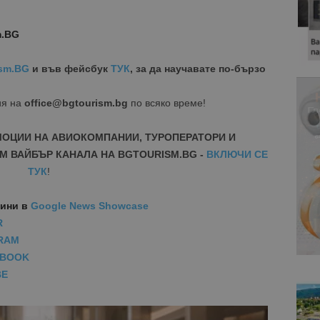
m.BG
sm.BG
и във фейсбук
ТУК
, за да научавате по-бързо
ия на
office@bgtourism.bg
по всяко време!
МОЦИИ НА АВИОКОМПАНИИ, ТУРОПЕРАТОРИ И
М ВАЙБЪР КАНАЛА НА BGTOURISM.BG -
ВКЛЮЧИ СЕ
ТУК
!
вини
в
Google News Showcase
R
RAM
EBOOK
BE