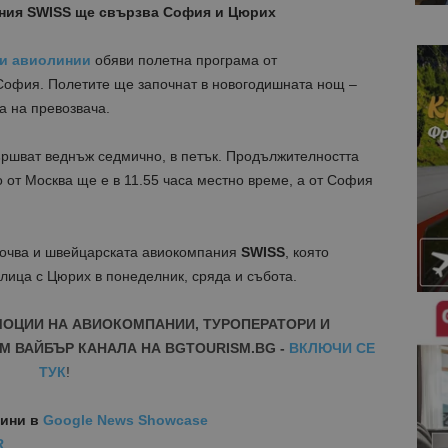
ания SWISS ще свързва София и Цюрих
и авиолинии
обяви полетна програма от
София. Полетите ще започнат в новогодишната нощ –
а на превозвача.
ршват веднъж седмично, в петък. Продължителността
о от Москва ще е в 11.55 часа местно време, а от София
апочва и швейцарската авиокомпания
SWISS
, която
лица с Цюрих в понеделник, сряда и събота.
МОЦИИ НА АВИОКОМПАНИИ, ТУРОПЕРАТОРИ И
М ВАЙБЪР КАНАЛА НА BGTOURISM.BG -
ВКЛЮЧИ СЕ
ТУК
!
вини
в
Google News Showcase
R