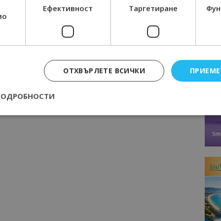
Ефективност
Таргетиране
Фун
мо
ОТХВЪРЛЕТЕ ВСИЧКИ
ПРИЕМЕ
ПОДРОБНОСТИ
Строго необходимо
Ефективност
Таргетиране
Функционалност
е бисквитки позволяват основната функционалност на уебсайта, като потребит
нта. Уебсайтът не може да се използва правилно без строго необходими бискви
Доставчик
/
Валиден
Описание
Домейн
до
epted
lisandraramos.com
7 дни
Тази бисквитка се използва, за да зап
bgtourism.bg
на потребителя за използването на бис