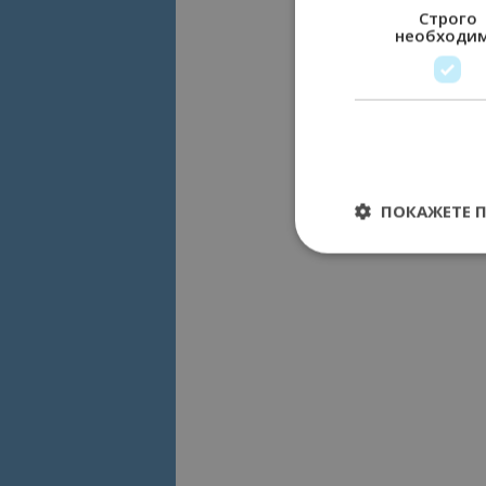
Строго
необходи
ПОКАЖЕТЕ 
Строго необходимит
управление на акау
Име
cookie_notice_acc