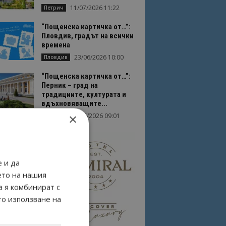
11/07/2026 11:22
Петрич
“Пощенска картичка от…”:
Пловдив, градът на всички
времена
23/06/2026 10:00
Пловдив
“Пощенска картичка от…”:
Перник – град на
традициите, културата и
вдъхновяващите...
×
17/06/2026 09:01
Перник
 и да
ето на нашия
а я комбинират с
то използване на