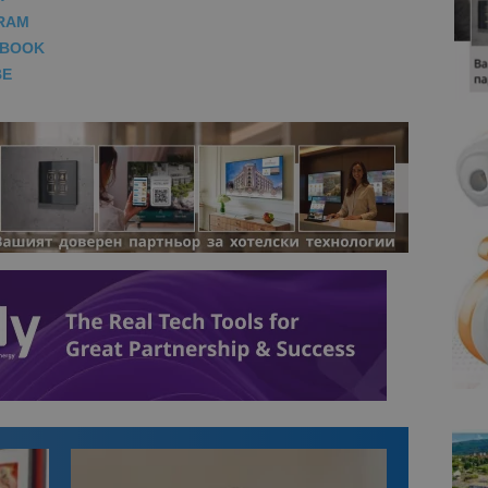
RAM
EBOOK
BE