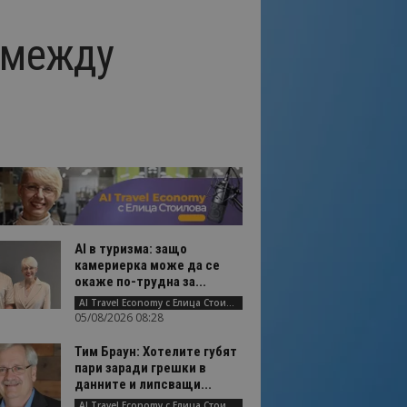
 между
AI в туризма: защо
камериерка може да се
окаже по-трудна за...
AI Travel Economy с Елица Стоилова
05/08/2026 08:28
Тим Браун: Хотелите губят
пари заради грешки в
данните и липсващи...
AI Travel Economy с Елица Стоилова