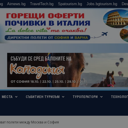
bg
Airnews.bg
TravelTech.bg
Spatourism.bg
Jobs.bgtourism.bg
Des
МЕСТА
СЪБИТИЕН ТУРИЗЪМ
ТУРОПЕРАТОРИ
ТЕХНОЛО
ват полети между Москва и София