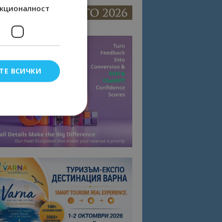
кционалност
ТЕ ВСИЧКИ
елско влизане и
тки.
омните съгласието
квитки на сайта.