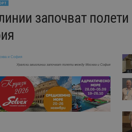
ОРТ
линии започват полети
фия
Уралски авиолинии започват полети между Москва и София