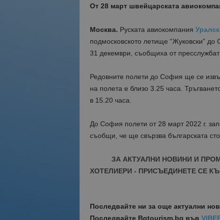
От 28 март швейцарската авиокомп
Москва.
Руската авиокомпания
Уралск
подмосковското летище “Жуковски” до 
31 декември, съобщиха от пресслужбат
Редовните полети до София ще се извъ
на полета е близо 3.25 часа. Тръгванет
в 15.20 часа.
До София полети от 28 март 2022 г. з
съобщи, че ще свързва българската сто
ЗА АКТУАЛНИ НОВИНИ И ПРО
ХОТЕЛИЕРИ - ПРИСЪЕДИНЕТЕ СЕ КЪ
Последвайте ни за още актуални но
Последвайте
Bgtourism.bg във
VIBE