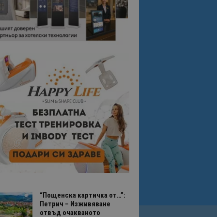
“Пощенска картичка от…”:
Петрич – Изживяване
отвъд очакваното