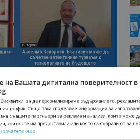
Интервю
нциал
Анселмо Капороси: България може да
съчетае автентичния туризъм с
технологиите на бъдещето
е на Вашата дигитална поверителност в
bg
Следваща статия
бисквитки, за да персонализираме съдържанието, рекламите
леда
Министър Събев: Създаваме
шия трафик. Също така споделяме информация за използван
а
условия за възход на въздушната
рана с нашите партньори за реклама и анализи, които може д
индустрия
я, която сте им предоставили или която са събрали от ваше
Прочетете още