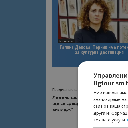
Интервю
Галина Декова: Перник има поте
за културна дестинация
Управлени
Bgtourism.
Предишна статия
Ние използваме 
Ледено шоу в Кранево: Дядо Ко
анализираме на
ще се срещне с гостите на “Терм
сайт от ваша ст
вилидж”
друга информаци
техните услуги.