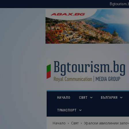
Bgtourism.
B
g
t
o
u
r
i
НАЧАЛО
СВЯТ
БЪЛГАРИЯ
s
m
.
ТРАНСПОРТ
b
g
Начало
Свят
Уралски авиолинии започ
–