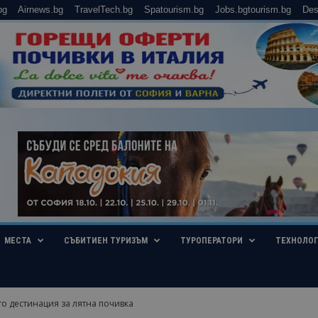
bg
Airnews.bg
TravelTech.bg
Spatourism.bg
Jobs.bgtourism.bg
Des
МЕСТА
СЪБИТИЕН ТУРИЗЪМ
ТУРОПЕРАТОРИ
ТЕХНОЛО
то дестинация за лятна почивка