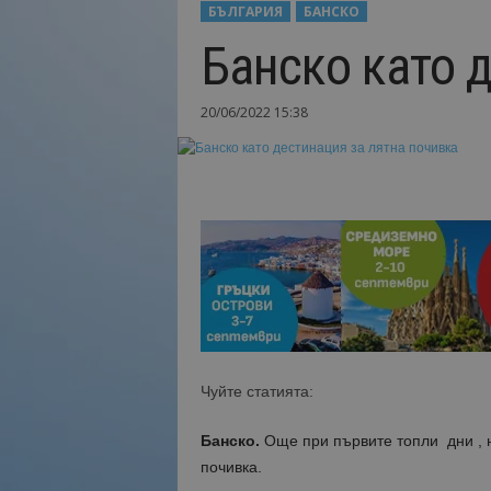
БЪЛГАРИЯ
БАНСКО
Н
Банско като 
а
й
-
20/06/2022 15:38
в
а
ж
н
о
т
о
о
т
т
у
р
и
Чуйте статията:
з
м
Банско.
Още при първите топли дни , 
а
почивка.
!