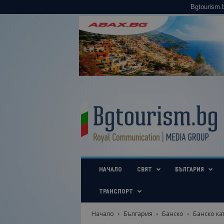
Bgtourism.
B
g
t
o
u
r
i
НАЧАЛО
СВЯТ
БЪЛГАРИЯ
s
m
.
ТРАНСПОРТ
b
g
Начало
България
Банско
Банско ка
–