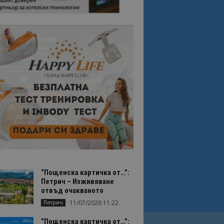
“Пощенска картичка от…”:
Петрич – Изживяване
отвъд очакваното
11/07/2026 11:22
Петрич
“Пощенска картичка от…”: