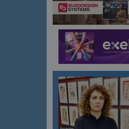
Име
Име
sc_is_visitor_uniq
is_visitor_unique
is_unique
_ga_B09EBBY8PY
_ga_WXPDN4HSCV
_ga_FK650GXHRZ
_ga
Интервю