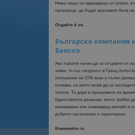
Няма нищо по-зареждащо от сутрин, в к
прозореца, да бъдат красивите била на
Отдайте
ѝ
се.
Българска компания и
Банско
Ако търсите начин да се отървете от н
човек, то със сигурност в Гранд Хотел 
отношение на СПА зони и пълен релакс
почивка, на които може да се насладите
хотела. Та дори и прищевките на време
Единственото решение, което трябва д
изживяване или освежаващ коктейл и с
доброто настроение е гарантирано.
Изживейте го.