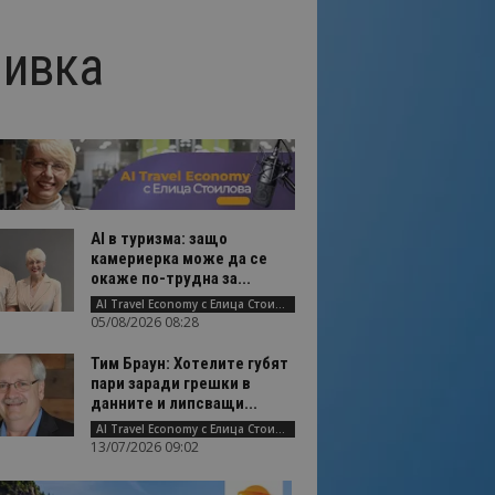
чивка
AI в туризма: защо
камериерка може да се
окаже по-трудна за...
AI Travel Economy с Елица Стоилова
05/08/2026 08:28
Тим Браун: Хотелите губят
пари заради грешки в
данните и липсващи...
AI Travel Economy с Елица Стоилова
13/07/2026 09:02