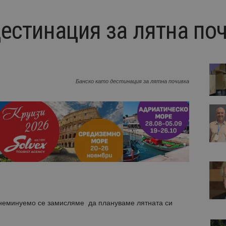
дестинация за лятна по
Банско като дестинация за лятна почивка
неминуемо се замисляме да плануваме лятната си