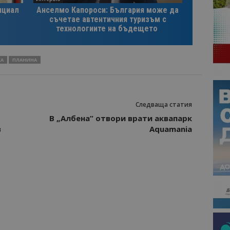
нциал
Анселмо Капороси: България може да
съчетае автентичния туризъм с
технологиите на бъдещето
КА
ПЛАНИНА
Следваща статия
В „Албена” отвори врати аквапарк
в
Aquamania