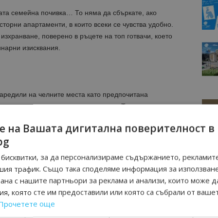
ата семейна почивка… То няма да сбъркате, ако
сторни апартаменти, в които всеки се чувства удобно.
ve изхранване, поверено в ръцете на топ готвачи, което
инарни изисквания.
наредили на челните места като предпочитана
в определени сезони, а целогодишно. Туризмът тук е
е гости богат набор от първокласни услуги, в
е на Вашата дигитална поверителност в
аоколо.
bg
а се насладите и на интересни, специфични и вкусни
бисквитки, за да персонализираме съдържанието, рекламите
х на Пирин планина е не само безумно чист, той е и
шия трафик. Също така споделяме информация за използван
рана с нашите партньори за реклама и анализи, които може д
я, която сте им предоставили или която са събрали от ваше
ответе за нови емоции и приключения, а за останалото
Прочетете още
Банско
!