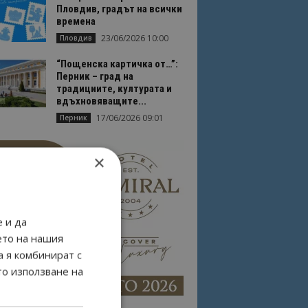
Пловдив, градът на всички
времена
23/06/2026 10:00
Пловдив
“Пощенска картичка от…”:
Перник – град на
традициите, културата и
вдъхновяващите...
17/06/2026 09:01
Перник
×
 и да
ето на нашия
а я комбинират с
то използване на