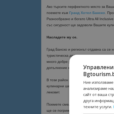
Ако търсите перфектното място за Ваш
поемете към
Гранд Хотел Банско
. Про
Разнообразно и богато Ultra All Inclusi
със сигурност ще задоволи Вашите кул
Насладете му се.
Град Банско и регионът отдавна са се 
туристическа дестинация и то не само 
много добре развит и предлага на своит
Управлени
допълнение към уникалната природа н
Bgtourism.
В този район на страната, ще можете д
Ние използваме 
кулинарни шедьоври. Кристалният възду
анализираме на
лековит.
сайт от ваша ст
друга информаци
Поемете смело в тази посока и се подг
техните услуги.
ще се погрижи екипът на
Гранд Хотел 