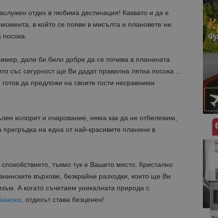
заслужен отдих в любима дестинация! Каквато и да е
момента, в който се появи в мисълта и плановете ни.
 посока.
имер, дали би било добре да се почива в планината
оито със сигурност ще Ви дадат правилна лятна посока …
 готов да предложи на своите гости несравними
пълен колорит и очарование, няма как да не отбележим,
а прегръдка на една от най-красивите планини в
и спокойствието, тъкмо тук е Вашето място. Кристално
ланинските върхове, безкрайни разходки, които ще Ви
изъм. А когато съчетаем уникалната природа с
Банско
, отдихът става безценен!