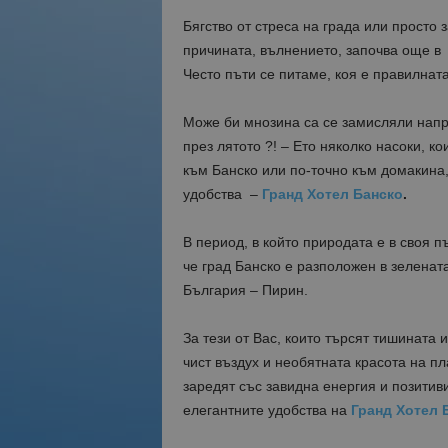
Бягство от стреса на града или просто 
причината, вълнението, започва още в 
Често пъти се питаме, коя е правилната
Може би мнозина са се замисляли напр
през лятото ?! – Ето няколко насоки, к
към Банско или по-точно към домакина,
удобства –
Гранд Хотел Банско
.
В период, в който природата е в своя 
че град Банско е разположен в зеленат
България – Пирин.
За тези от Вас, които търсят тишината 
чист въздух и необятната красота на п
заредят със завидна енергия и позитив
елегантните удобства на
Гранд Хотел 