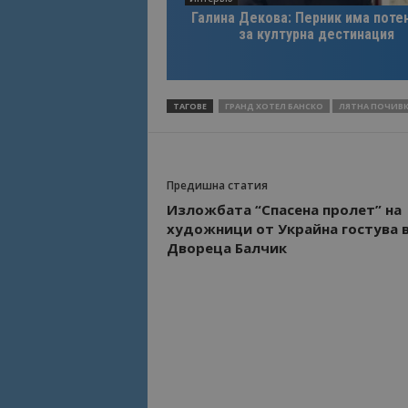
Галина Декова: Перник има поте
за културна дестинация
ТАГОВЕ
ГРАНД ХОТЕЛ БАНСКО
ЛЯТНА ПОЧИВ
Предишна статия
Изложбата “Спасена пролет” на
художници от Украйна гостува 
Двореца Балчик