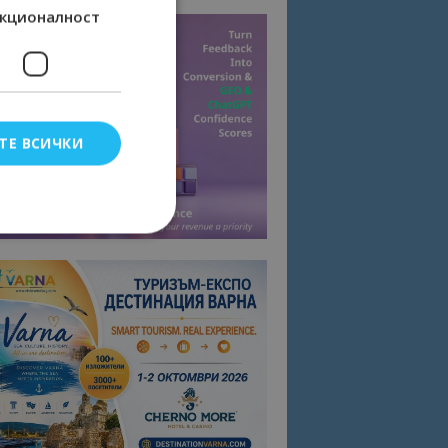
кционалност
ТЕ ВСИЧКИ
елско влизане и
тки.
омните съгласието
квитки на сайта.